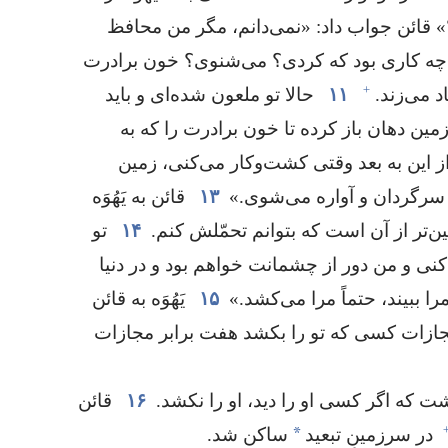
 قائن جواب داد:‏ «نمی‌دانم،‏ مگر من محافظ
چه کاری بود که کردی؟‏ می‌شنوی؟‏ خون برادرت
+
 می‌زند.‏
۱۱
حالا تو ملعون شده‌ای و باید
زمین دهان باز کرده تا خون برادرت را که به
ز این به بعد وقتی کشت‌وکار می‌کنی،‏ زمین
ا سرگردان و آواره می‌شوی.‏»
۱۳
قائن به یَهُوَه
تر از آن است که بتوانم تحمّلش کنم.‏
۱۴
تو
نی و من دور از چشمانت خواهم بود و در دنیا
ببیند،‏ حتماً مرا می‌کشد.‏»
۱۵
یَهُوَه به قائن
مجازات کسی که تو را بکشد هفت برابر مجازات
 که اگر کسی او را دید،‏ او را نکشد.‏
۱۶
قائن
*
در سرزمینِ تبعید
ساکن شد.‏