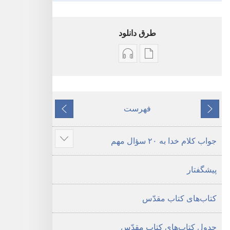
طرق دانلود
گزینۀ
گزینۀ
دانلود
دانلود
نشریات
فایل‌های
کتاب
صوتی
فهرست
قبلی
مقدّس
کتاب
بعدی
—‏
مقدّس
جواب کلام خدا به ۲۰ سؤال مهم
ترجمهٔ
—‏
نمای
دنیای
ترجمهٔ
مطالب
پیشگفتار
جدید
دنیای
بیشتر
جدید
کتاب‌های کتاب مقدّس
جدول کتاب‌های کتاب مقدّس