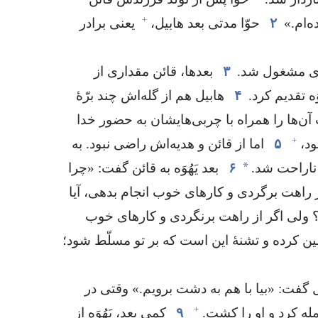
+
‌ام.‏»
۲
حوّا مدتی بعد هابیل،‏
یعنی برادر
زی مشغول شد.‏
۳
بعدها،‏ قائن مقداری از
 تقدیم کرد.‏
۴
هابیل هم از گله‌اش چند برّهٔ
‌ها را همراه با چربی‌هایشان به حضور خدا
+
د،‏
۵
اما از قائن و هدیه‌اش راضی نبود.‏ به
*
ناراحت شد.‏
۶
بعد یَهُوَه به قائن گفت:‏ «چرا
 راهت برگردی و کارهای خوب انجام بدهی،‏ آیا
‏ ولی اگر از راهت برنگردی و کارهای خوب
ین کرده و تشنهٔ این است که بر تو مسلّط شود؛‏
گفت:‏ «بیا با هم به دشت برویم.‏» وقتی در
+
له کرد و او را کشت.‏
۹
کمی بعد،‏ یَهُوَه از