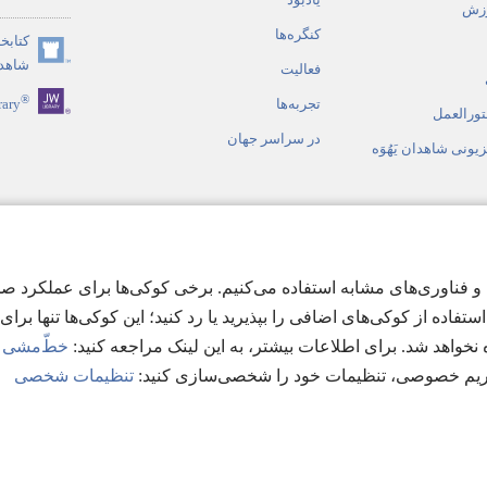
وزش
جدید
کنگره‌ها
کتابخا
باز
(پنجره‌ای
شاهدان
می‌شود)
فعالیت
جدید
®
تجربه‌ها
rary
باز
تورالعمل
می‌شود)
در سراسر جهان
زیونی شاهدان یَهُوَه
 صوتی
ن تجربهٔ ممکن در jw.org، ما از کوکی‌ها و فناوری‌های مشابه استفاده می‌کنیم. برخی کوک
مقدّس به سبک نمایشی
ستفاده از کوکی‌های اضافی را بپذیرید یا رد کنید؛ این کوکی‌ها تنها برای ب
نخواهد شد. برای اطلاعات بیشتر، به این لینک مراجعه کنید:‏
خطّ‌مشی بی
 حریم خصوصی، تنظیمات خود را شخصی‌سازی کنید:‏
تنظیمات شخصی
Copyright
© 2026 Watch Tower Bible and T
شرایط استفاده
|
قوانین حریم خص