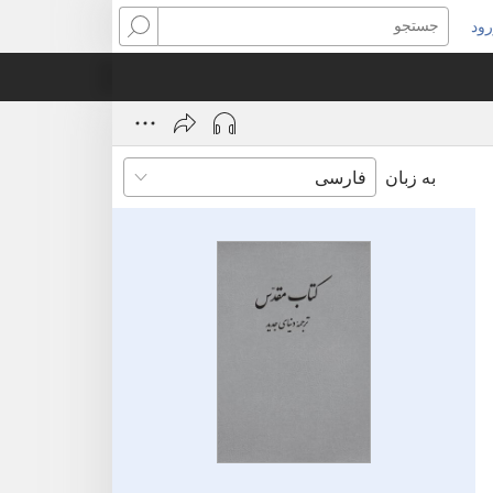
ود
نجره‌ای
جستجو
ید
ز
‌شود)
به زبان