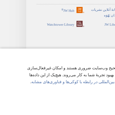
نهٔ آنلاین نشریات
®
JW Hub
(پنجره‌ای
 یَهُوَه
جدید
Watchtower Library
JW Lib
باز
می‌شود)
ی‌ها برای عملکرد صحیح وب‌سایت ضروری هستند و امکان غیرفعال‌سازی
هبود تجربهٔ شما به کار می‌روند. هیچ‌یک از این داده‌ها
ن‌المللی در رابطه با کوکی‌ها و فناوری‌های مشابه
.
وصی
|
تنظیمات حریم خصوصی