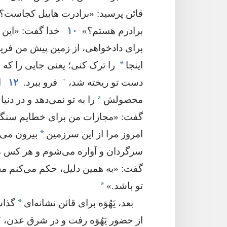
قائن پرسید:‏ «برادرت هابیل کجاست؟‏»
برادرم هستم؟‏»
۱۰
خدا گفت:‏ «این 
برای دادخواهی،‏ از زمین پیش من فریاد
*
اینجا
را ترک کنی؛‏ یعنی جایی را که 
+
دست تو ریخته شد،‏
فرو ببرد.‏
۱۲
ا
*
محصولش
را به تو نمی‌دهد و در دنی
گفت:‏ «مجازات من برای خطایم سنگین‌
*
امروز مرا از این سرزمین
بیرون می‌ک
سرگردان و آواره می‌شوم و هر کس مرا 
گفت:‏ «به همین دلیل،‏ حکم می‌کنم 
*
تو باشد.‏»‏
*
بعد،‏ یَهُوَه برای قائن نشانه‌ای
گذاشت
+
از حضور یَهُوَه رفت و در شرق عدن،‏