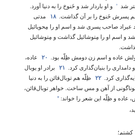
+
تر شد
و او باردار شد و خَنوخ را به دنیا آورد.‏
پسرش خَنوخ را بر آن گذاشت.‏
۱۸
مدتی
‏ بعد عیراد صاحب پسری شد و اسم او را مِحویائیل
 و اسم او را مِتوشائیل گذاشت و مِتوشائیل
ذاشت.‏
لش عاده و اسم زن دومش ظِلّه بود.‏
۲۰
عاده،‏
و دامداری را بنیان‌گذاری کرد.‏
۲۱
برادر او یوبال
یه‌گذاری کرد.‏
۲۲
ظِلّه هم توبال‌قائن را به دنیا
گوناگونی از آهن و مس ساخت.‏ خواهر توبال‌قائن،‏
*
‏ عاده و ظِلّه این شعر را خواند:‏
،‏
کشتم؛‏