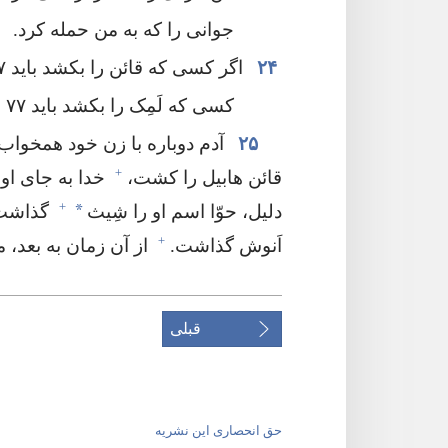
جوانی را که به من حمله کرد.‏
۲۴
اگر کسی که قائن را بکشد باید ۷ برابر مجازات شود،‏
کسی که لَمِک را بکشد باید ۷۷ برابر مجازات شود.‏»‏
۲۵
آدم دوباره با زن خود همخواب ش
+
قائن هابیل را کشت،‏
خدا به جای او 
+
*
دلیل،‏ حوّا اسم او را شِیث
گذاشت.
+
اَنوش گذاشت.‏
از آن زمان به بعد،‏ م
قبلی
حق انحصاری این نشریه