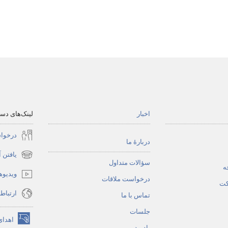
اخبار
لینک‌های د
درخوا
دربارهٔ ما
یافتن 
(پنجره‌ای
سؤالات متداول
ه
جدید
ویدیوه
درخواست ملاقات
باز
کت
ارتباط
می‌شود)
تماس با ما
جلسات
اهدای
(پنجره‌ای
یادبود