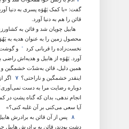
گفت:‏ «با کمک یَهُوَه پسری به دنیا آورده
قائن را هم به دنیا آورد.‏
هابیل چوپان شد و قائن به کشاور
محصول زمین را به عنوان هدیه به یَهُوَه
+
نخست‌زاده را قربانی کرد
و گوشت آن
آورد.‏ یَهُوَه از هابیل و هدیه‌اش راضی بو
همین دلیل،‏ قائن به‌شدّت خشمگین و 
اینقدر خشمگین و ناراحتی؟‏
۷
اگر از
دوباره رضایت مرا به دست نمی‌آوری؟
انجام ندهی،‏ بدان که گناه پشتِ در کم
آیا سعی می‌کنی بر آن غلبه کنی؟‏»‏
۸
پس از آن قائن به برادرش هابیل 
دشت بودند،‏ قائن به برادرش هابیل حم