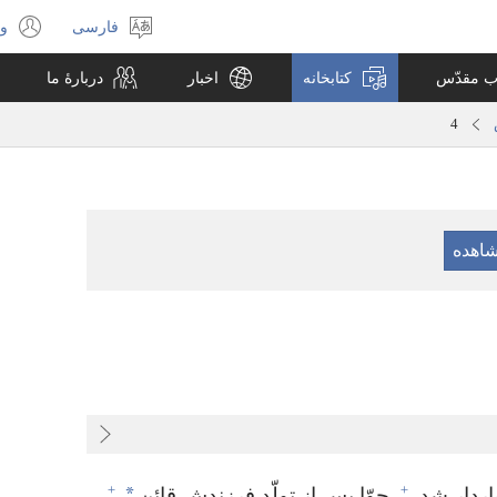
فارسی
ور
انتخاب
(پ
زبان
جد
اب مقدّس
کتابخانه
اخبار
دربارهٔ ما
با
می
4
+
+
*
ردار شد.‏
حوّا پس از تولّد فرزندش قائن