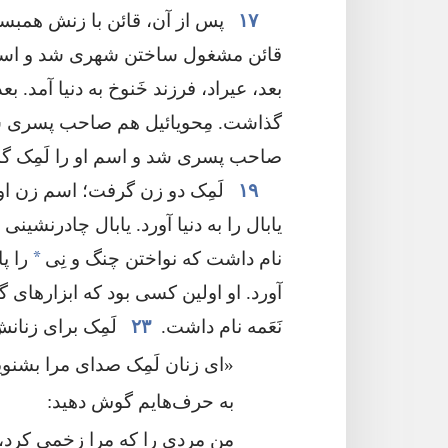
۱۷
پس از آن،‏ قائن با زنش همبس
قائن مشغول ساختن شهری شد و اسم 
بعد،‏ عیراد،‏ فرزند خَنوخ به دنیا آمد.
گذاشت.‏ مِحویائیل هم صاحب پسری شد
صاحب پسری شد و اسم او را لَمِک گ
۱۹
لَمِک دو زن گرفت؛‏ اسم زن او
یابال را به دنیا آورد.‏ یابال چادرنشینی 
*
نام داشت که نواختن چنگ و نِی
را پا
آورد.‏ او اولین کسی بود که ابزارهای 
نَعَمه نام داشت.‏
۲۳
لَمِک برای زنانش،
‏«ای زنان لَمِک صدای مرا بشنوید
به حرف‌هایم گوش دهید:‏
من مردی را که مرا زخمی کرد،‏ 