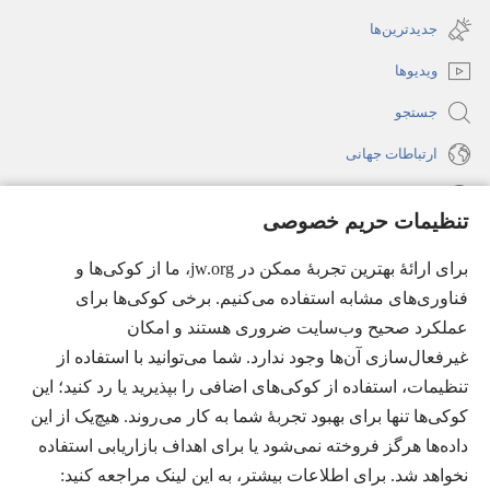
باز
جدید
جدیدترین‌ها
می‌شود)
باز
ویدیوها
می‌شود)
جستجو
ارتباطات جهانی
راهنما
تنظیمات حریم خصوصی
اهدای اعانه
(پنجره‌ای
برای ارائهٔ بهترین تجربهٔ ممکن در jw.org، ما از کوکی‌ها و
جدید
فناوری‌های مشابه استفاده می‌کنیم. برخی کوکی‌ها برای
باز
کتابخانهٔ آنلاین نشریات شاهدان یَهُوَه
عملکرد صحیح وب‌سایت ضروری هستند و امکان
(پنجره‌ای
می‌شود)
جدید
غیرفعال‌سازی آن‌ها وجود ندارد. شما می‌توانید با استفاده از
®
JW Hub
باز
(پنجره‌ای
تنظیمات، استفاده از کوکی‌های اضافی را بپذیرید یا رد کنید؛ این
می‌شود)
جدید
®
کوکی‌ها تنها برای بهبود تجربهٔ شما به کار می‌روند. هیچ‌یک از این
JW Library
باز
داده‌ها هرگز فروخته نمی‌شود یا برای اهداف بازاریابی استفاده
می‌شود)
Watchtower Library
نخواهد شد. برای اطلاعات بیشتر، به این لینک مراجعه کنید:‏