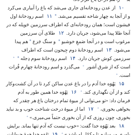
۱۰
از عدن رودخانه‌ای جاری می‌شد که باغ را آبیاری می‌کرد
*
و از آنجا به چهار شاخه تقسیم می‌شد.‏
۱۱
اسم رودخانهٔ اول
فیشون است؛‏ همان رودخانه‌ای که اطراف سرزمین حَویله که در
آنجا طلا پیدا می‌شود،‏ جریان دارد.‏
۱۲
طلای آن سرزمین
*
*
مرغوب است و در آنجا صَمغِ خوشبو
و سنگ جَزع
هم پیدا
می‌شود.‏
۱۳
اسم رودخانهٔ دوم جِیحون است که اطراف
+
*
سرزمین کوش جریان دارد.‏
۱۴
اسم رودخانهٔ سوم دِجله
+
است که از شرق آشور
می‌گذرد و اسم رودخانهٔ چهارم فُرات
+
است.‏
۱۵
یَهُوَه خدا آدم را در باغ عدن ساکن کرد تا در آن کشت‌وکار
+
کند و از آن نگهداری کند.‏
۱۶
یَهُوَه خدا همین طور به آدم
فرمان داد:‏ «تو می‌توانی از میوهٔ تمام درختان باغ هر چقدر که
+
بخواهی بخوری،‏
۱۷
اما از میوهٔ درخت شناخت خوب و بد نباید
+
بخوری،‏ چون روزی که از آن بخوری حتماً می‌میری.‏»‏
۱۸
بعد یَهُوَه خدا گفت:‏ «خوب نیست که آدم تنها بماند.‏ برایش
+
یاوری می‌سازم تا مکمّل او باشد.‏»‏
۱۹
یَهُوَه خدا همهٔ حیوانات