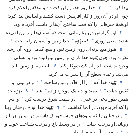
+
*
پیدا کرد.‏
۳
خدا روز هفتم را برکت داد و مقدّس اعلام کرد،‏
چون او در آن روز از کار آفرینش دست کشید و آسایش پیدا کرد؛‏
او همهٔ چیزهایی را که قصد ساختن آن‌ها را داشت آفریده بود.‏
۴
این گزارش دربارهٔ زمانی است که آسمان‌ها و زمین آفریده
+
*
*
شدند،‏ یعنی روزی
که یَهُوَه
خدا زمین و آسمان را ساخت.‏
۵
هنوز هیچ بوته‌ای روی زمین نبود و هیچ گیاهی روی آن رشد
نکرده بود،‏ چون یَهُوَه خدا باران بر زمین نبارانیده بود و انسانی
وجود نداشت تا در آن کشت‌وکار کند.‏
۶
البته مه از زمین بلند
می‌شد و تمام سطح آن را سیراب می‌کرد.‏
+
*
*
۷
یَهُوَه خدا آدم
را از خاک زمین ساخت
و در بینی او
+
+
*
*
نَفَس حیات
دمید و آدم یک موجود زنده
شد.‏
۸
یَهُوَه خدا
+
*
همین طور باغی در عدن،‏
در سمت شرق درست کرد
و آدم
+
را که آفریده بود،‏ در آنجا گذاشت.‏
۹
یَهُوَه خدا انواع درختان زیبا
*
و درختانی را که میوه‌های خوش‌خوراک داشتند در زمین آن باغ
+
رویاند.‏ او درخت حیات
را در وسط باغ و درخت شناخت خوب و
+
بد
را هم در آن باغ قرار داد.‏