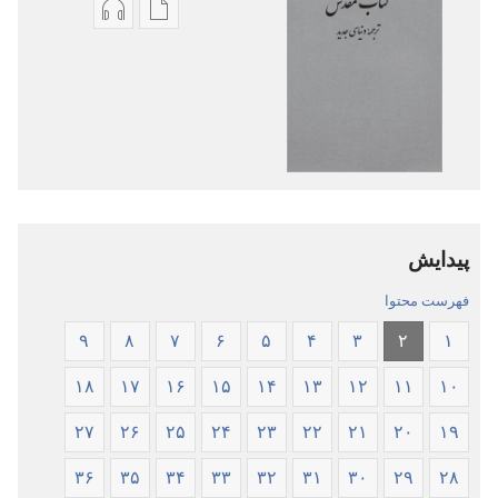
گزینۀ
گزینۀ
دانلود
دانلود
نشریات
فایل‌های
کتاب
صوتی
مقدّس
کتاب
—‏
مقدّس
ترجمهٔ
—‏
دنیای
ترجمهٔ
پیدایش
جدید
دنیای
جدید
فهرست محتوا
۹
۸
۷
۶
۵
۴
۳
۲
۱
۱۸
۱۷
۱۶
۱۵
۱۴
۱۳
۱۲
۱۱
۱۰
۲۷
۲۶
۲۵
۲۴
۲۳
۲۲
۲۱
۲۰
۱۹
۳۶
۳۵
۳۴
۳۳
۳۲
۳۱
۳۰
۲۹
۲۸