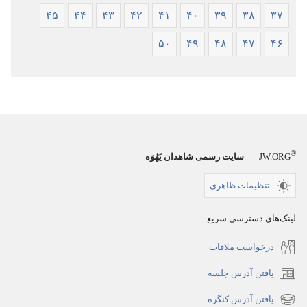
۴۵
۴۴
۴۳
۴۲
۴۱
۴۰
۳۹
۳۸
۳۷
۵۰
۴۹
۴۸
۴۷
۴۶
®
JW.ORG
— سایت رسمی شاهدان یَهُوَه
تنظیمات ظاهری
لینک‌های دسترسی سریع
درخواست ملاقات
یافتن آدرس جلسه
(پنجره‌ای
جدید
یافتن آدرس کنگره
(پنجره‌ای