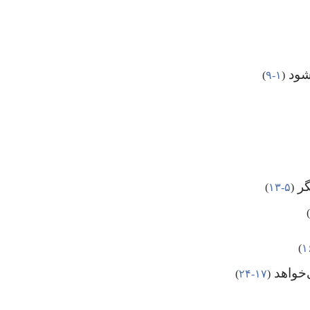
‌شود
‏(‏
۱-‏۹
‏)‏
گر
‏(‏
۵-‏۱۳
‏)‏
)‏
‏)‏
ی‌خواهد
‏(‏
۱۷-‏۲۴
‏)‏