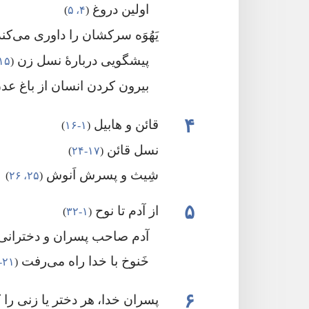
اولین دروغ
‏(‏
۴،‏ ۵
‏)‏
یَهُوَه سرکشان را داوری می‌کن
پیشگویی دربارهٔ نسل زن
‏(‏
۱۵
بیرون کردن انسان از باغ عد
۴
قائن و هابیل
‏(‏
۱-‏۱۶
‏)‏
نسل قائن
‏(‏
۱۷-‏۲۴
‏)‏
شِیث و پسرش اَنوش
‏(‏
۲۵،‏ ۲۶
‏)‏
۵
از آدم تا نوح
‏(‏
۱-‏۳۲
‏)‏
آدم صاحب پسران و دخترانی
خَنوخ با خدا راه می‌رفت
‏(‏
۲۱-‏۲۴
۶
پسران خدا،‏ هر دختر یا زنی ر