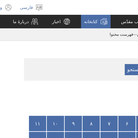
فارسی
ور
انتخاب
(پ
زبان
جد
اب مقدّس
کتابخانه
اخبار
دربارهٔ ما
با
می
—‏فهرست محتوا
۱۱
۱۰
۹
۸
۷
۶