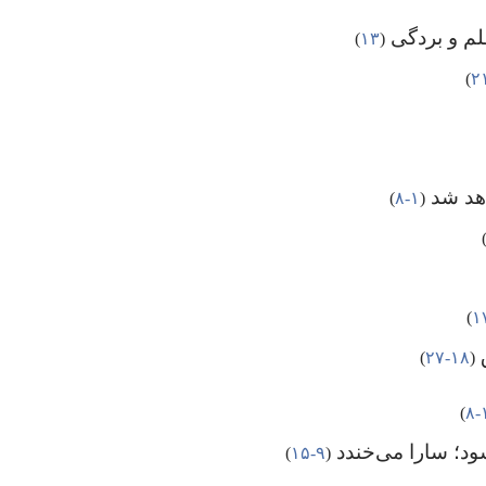
‏(‏
۱۳
‏)‏
‏)‏
اهد شد
‏(‏
۱-‏۸
‏)‏
)‏
‏)‏
ق
‏(‏
۱۸-‏۲۷
‏)‏
‏۸
‏)‏
د؛‏ سارا می‌خندد
‏(‏
۹-‏۱۵
‏)‏