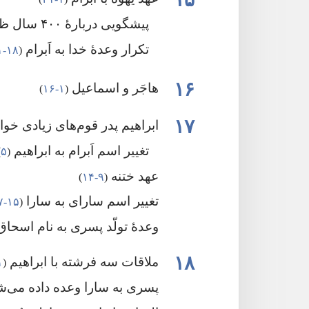
پیشگویی دربارهٔ ۴۰۰ سال ظلم و بردگی
تکرار وعدهٔ خدا به اَبرام
‏(‏
۱۸-‏۲۱
۱۶
هاجَر و اسماعیل
‏(‏
۱-‏۱۶
‏)‏
۱۷
ابراهیم پدر قوم‌های زیادی خو
تغییر اسم اَبرام به ابراهیم
‏(‏
۵
‏
عهد ختنه
‏(‏
۹-‏۱۴
‏)‏
تغییر اسم سارای به سارا
‏(‏
۱۵-‏۱۷
وعدهٔ تولّد پسری به نام اسحا
۱۸
ملاقات سه فرشته با ابراهیم
‏(‏
۱-
پسری به سارا وعده داده می‌شو