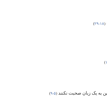
‏(‏
۱۸-‏۲۹
‏)‏
‏)‏
مین به یک زبان صحبت نکنند
‏(‏
۵-‏۹
‏)‏