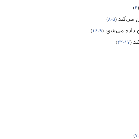
(‏
۴
‏)‏
ین می‌کند
‏(‏
۵-‏۸
‏)‏
 داده می‌شود
‏(‏
۹-‏۱۶
‏)‏
ند
‏(‏
۱۷-‏۲۲
‏)‏
‏)‏