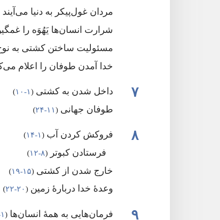
مردان غول‌پیکر به دنیا می‌آیند
‏
شرارت انسان‌ها یَهُوَه را غمگ
مسئولیت ساختن کشتی به نوح
خدا آمدن طوفان را اعلام می‌ک
۷
داخل شدن به کشتی
‏(‏
۱-‏۱۰
‏)‏
طوفان جهانی
‏(‏
۱۱-‏۲۴
‏)‏
۸
فروکش کردن آب
‏(‏
۱-‏۱۴
‏)‏
فرستادن کبوتر
‏(‏
۸-‏۱۲
‏)‏
خارج شدن از کشتی
‏(‏
۱۵-‏۱۹
‏)‏
وعدهٔ خدا دربارهٔ زمین
‏(‏
۲۰-‏۲۲
‏)‏
۹
فرمان‌هایی به همهٔ انسان‌ها
‏(‏
۱-‏۷