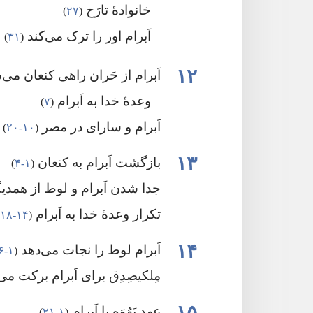
خانوادهٔ تارَح
‏(‏
۲۷
‏)‏
اَبرام اور را ترک می‌کند
‏(‏
۳۱
‏)‏
۱۲
اَبرام از حَران راهی کنعان می
وعدهٔ خدا به اَبرام
‏(‏
۷
‏)‏
اَبرام و سارای در مصر
‏(‏
۱۰-‏۲۰
‏)‏
۱۳
بازگشت اَبرام به کنعان
‏(‏
۱-‏۴
‏)‏
جدا شدن اَبرام و لوط از همدی
تکرار وعدهٔ خدا به اَبرام
‏(‏
۱۴-‏۱۸
‏
۱۴
اَبرام لوط را نجات می‌دهد
‏(‏
۱-‏۱۶
مِلکیصِدِق برای اَبرام برکت م
۱۵
عهد یَهُوَه با اَبرام
‏(‏
۱-‏۲۱
‏)‏