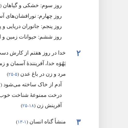
روز سوم:‏ خشکی و گیاهان
‏(‏
روز چهارم:‏ نورافشان‌های آ
روز پنجم:‏ جانوران دریایی و 
روز ششم:‏ حیوانات زمین و ا
۲
خدا در روز هفتم از کارش د
یَهُوَه خدا،‏ آفرینندهٔ آسمان و ز
مرد و زن در باغ عدن
‏(‏
۵-‏۲۵
‏)‏
آدم از خاک ساخته می‌شود
‏(‏
۷
درخت ممنوعهٔ شناخت خوب 
آفرینش زن
‏(‏
۱۸-‏۲۵
‏)‏
۳
منشأ گناه انسان
‏(‏
۱-‏۱۳
‏)‏