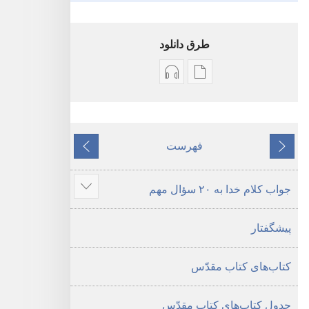
طرق دانلود
گزینۀ
گزینۀ
دانلود
دانلود
نشریات
فایل‌های
کتاب
صوتی
فهرست
قبلی
مقدّس
کتاب
بعدی
—‏
مقدّس
جواب کلام خدا به ۲۰ سؤال مهم
ترجمهٔ
—‏
نمای
دنیای
ترجمهٔ
مطالب
پیشگفتار
جدید
دنیای
بیشتر
جدید
کتاب‌های کتاب مقدّس
جدول کتاب‌های کتاب مقدّس