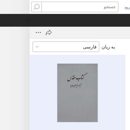
ود
نجره‌ای
جستجو
ید
ز
‌شود)
به زبان