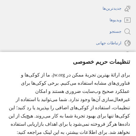
(پنجره‌ای
باز
جدید
جدیدترین‌ها
می‌شود)
باز
ویدیوها
می‌شود)
جستجو
ارتباطات جهانی
راهنما
تنظیمات حریم خصوصی
اهدای اعانه
(پنجره‌ای
برای ارائهٔ بهترین تجربهٔ ممکن در jw.org، ما از کوکی‌ها و
جدید
فناوری‌های مشابه استفاده می‌کنیم. برخی کوکی‌ها برای
باز
کتابخانهٔ آنلاین نشریات شاهدان یَهُوَه
عملکرد صحیح وب‌سایت ضروری هستند و امکان
(پنجره‌ای
می‌شود)
جدید
غیرفعال‌سازی آن‌ها وجود ندارد. شما می‌توانید با استفاده از
®
JW Hub
باز
(پنجره‌ای
تنظیمات، استفاده از کوکی‌های اضافی را بپذیرید یا رد کنید؛ این
می‌شود)
جدید
®
کوکی‌ها تنها برای بهبود تجربهٔ شما به کار می‌روند. هیچ‌یک از این
JW Library
باز
داده‌ها هرگز فروخته نمی‌شود یا برای اهداف بازاریابی استفاده
می‌شود)
Watchtower Library
نخواهد شد. برای اطلاعات بیشتر، به این لینک مراجعه کنید:‏