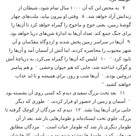
۷
به محض این که آن ۱۰۰۰ سال تمام شود،‏ شیطان از
زندانش آزاد خواهد شد.‏
۸
وقتی او بیرون بیاید،‏ ملت‌های چهار
گوشهٔ زمین،‏ یعنی جوج و ماجوج را گمراه خواهد کرد تا آن‌ها را
برای جنگ جمع کند.‏ تعداد آن‌ها به اندازهٔ شن‌های دریا خواهد بود.‏
۹
آن‌ها در سراسر زمین پخش شدند و اردوگاه مقدّسان و آن
شهر محبوب را محاصره کردند.‏ اما آتش از آسمان آمد و آن‌ها را
+
نابود کرد.‏
۱۰
ابلیس که آن‌ها را گمراه می‌کرد،‏ به دریاچهٔ آتش
+
و گوگرد انداخته شد،‏ جایی که هم حیوان وحشی
و هم پیامبر
+
دروغین بودند.‏
آن‌ها شب و روز،‏ برای همیشه و تا ابد عذاب
*
خواهند کشید.‏
۱۱
بعد تخت بزرگ سفیدی دیدم که کسی روی آن نشسته بود.‏
+
+
آسمان و زمین از حضور او فرار کردند،‏
طوری که دیگر
جایی برای آن‌ها پیدا نشد.‏
۱۲
دیدم که مردگان از کوچک گرفته تا
بزرگ،‏ جلوی تخت ایستاده‌اند و طومارهایی باز شد.‏ بعد از آن
+
طومار دیگری باز شد که طومار حیات است.‏
مردگان مطابق
چیزهایی که در طومارها نوشته شده بود و بر اساس کارهایشان