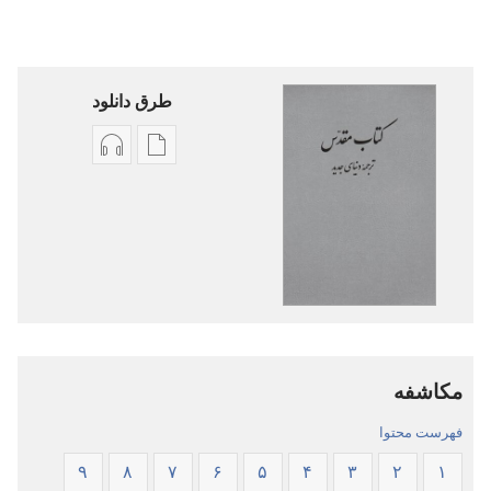
طرق دانلود
گزینۀ
گزینۀ
دانلود
دانلود
نشریات
فایل‌های
کتاب
صوتی
مقدّس
کتاب
—‏
مقدّس
ترجمهٔ
—‏
دنیای
ترجمهٔ
مکاشفه
جدید
دنیای
جدید
فهرست محتوا
۹
۸
۷
۶
۵
۴
۳
۲
۱