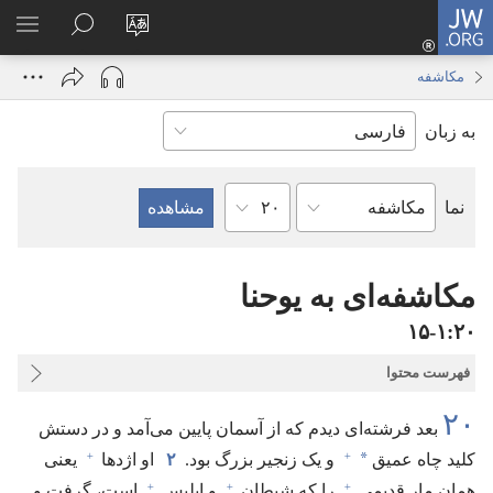
JW.ORG
ورود
زبان
در
فهر
(پنجره‌ای
سایت
JW.ORG
انتخ
جدید
مکاشفه
را
جستجو
باز
به زبان
تغییر
کنید
می‌شود)
دهید
فصل
نما
کتاب
کتاب
مقدّس
مکاشفه‌ای به یوحنا
۲۰‏:‏۱‏-‏۱۵
فهرست محتوا
۲۰
بعد فرشته‌ای دیدم که از آسمان پایین می‌آمد و در دستش
+
+
*
کلید چاه عمیق
و یک زنجیر بزرگ بود.‏
۲
او اژدها
یعنی
+
+
+
همان مار قدیمی
را که شیطان
و ابلیس
است،‏ گرفت و