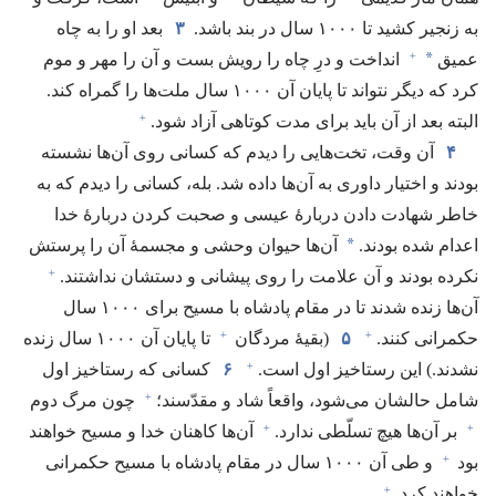
به زنجیر کشید تا ۱۰۰۰ سال در بند باشد.‏
۳
بعد او را به چاه
+
*
عمیق
انداخت و درِ چاه را رویش بست و آن را مهر و موم
کرد که دیگر نتواند تا پایان آن ۱۰۰۰ سال ملت‌ها را گمراه کند.‏
+
البته بعد از آن باید برای مدت کوتاهی آزاد شود.‏
۴
آن وقت،‏ تخت‌هایی را دیدم که کسانی روی آن‌ها نشسته
بودند و اختیار داوری به آن‌ها داده شد.‏ بله،‏ کسانی را دیدم که به
خاطر شهادت دادن دربارهٔ عیسی و صحبت کردن دربارهٔ خدا
*
اعدام شده بودند.‏
آن‌ها حیوان وحشی و مجسمهٔ آن را پرستش
+
نکرده بودند و آن علامت را روی پیشانی و دستشان نداشتند.‏
آن‌ها زنده شدند تا در مقام پادشاه با مسیح برای ۱۰۰۰ سال
+
+
حکمرانی کنند.‏
۵
‏(‏بقیهٔ مردگان
تا پایان آن ۱۰۰۰ سال زنده
+
نشدند.‏)‏ این رستاخیز اول است.‏
۶
کسانی که رستاخیز اول
+
شامل حالشان می‌شود،‏ واقعاً شاد و مقدّسند؛‏
چون مرگ دوم
+
+
بر آن‌ها هیچ تسلّطی ندارد.‏
آن‌ها کاهنان خدا و مسیح خواهند
+
بود
و طی آن ۱۰۰۰ سال در مقام پادشاه با مسیح حکمرانی
+
خواهند کرد.‏