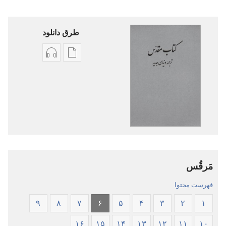
طرق دانلود
گزینۀ
گزینۀ
دانلود
دانلود
نشریات
فایل‌های
کتاب
صوتی
مقدّس
کتاب
—‏
مقدّس
ترجمهٔ
—‏
دنیای
ترجمهٔ
مَرقُس
جدید
دنیای
جدید
فهرست محتوا
۹
۸
۷
۶
۵
۴
۳
۲
۱
۱۶
۱۵
۱۴
۱۳
۱۲
۱۱
۱۰