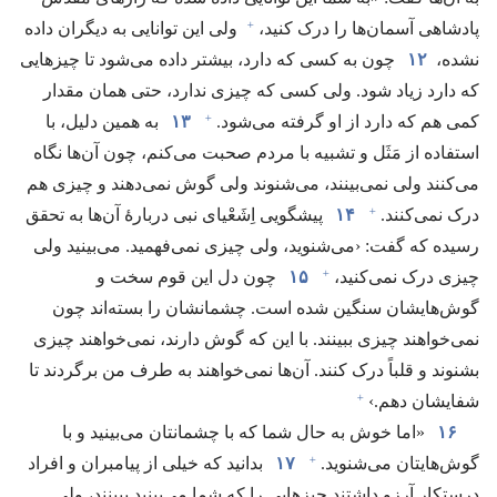
+
پادشاهی آسمان‌ها را درک کنید،‏
ولی این توانایی به دیگران داده
نشده،‏
۱۲
چون به کسی که دارد،‏ بیشتر داده می‌شود تا چیزهایی
که دارد زیاد شود.‏ ولی کسی که چیزی ندارد،‏ حتی همان مقدار
+
کمی هم که دارد از او گرفته می‌شود.‏
۱۳
به همین دلیل،‏ با
استفاده از مَثَل و تشبیه با مردم صحبت می‌کنم،‏ چون آن‌ها نگاه
می‌کنند ولی نمی‌بینند،‏ می‌شنوند ولی گوش نمی‌دهند و چیزی هم
+
درک نمی‌کنند.‏
۱۴
پیشگویی اِشَعْیای نبی دربارهٔ آن‌ها به تحقق
رسیده که گفت:‏ ‹می‌شنوید،‏ ولی چیزی نمی‌فهمید.‏ می‌بینید ولی
+
چیزی درک نمی‌کنید،‏
۱۵
چون دل این قوم سخت و
گوش‌هایشان سنگین شده است.‏ چشمانشان را بسته‌اند چون
نمی‌خواهند چیزی ببینند.‏ با این که گوش دارند،‏ نمی‌خواهند چیزی
بشنوند و قلباً درک کنند.‏ آن‌ها نمی‌خواهند به طرف من برگردند تا
+
شفایشان دهم.‏›‏
۱۶
‏«اما خوش به حال شما که با چشمانتان می‌بینید و با
+
گوش‌هایتان می‌شنوید.‏
۱۷
بدانید که خیلی از پیامبران و افراد
درستکار آرزو داشتند چیزهایی را که شما می‌بینید ببینند،‏ ولی