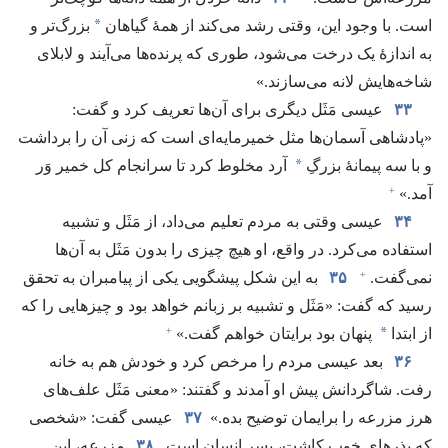
*
است.‏ با وجود این،‏ وقتی رشد می‌کند از همهٔ گیاهان
بزرگ‌تر و
به اندازهٔ یک درخت می‌شود،‏ طوری که پرنده‌ها می‌آیند و لابلای
شاخه‌هایش لانه می‌سازند.‏»‏
۳۳
عیسی مَثَل دیگری برای آن‌ها تعریف کرد و گفت:‏
«پادشاهی آسمان‌ها مثل خمیرمایه‌ای است که زنی آن را برداشت
*
و با سه پیمانهٔ بزرگِ
آرد مخلوط کرد تا سرانجام کل خمیر وَر
+
آمد.‏»‏
۳۴
عیسی وقتی به مردم تعلیم می‌داد،‏ از مَثَل و تشبیه
استفاده می‌کرد.‏ در واقع،‏ او هیچ چیزی را بدون مَثَل به آن‌ها
+
نمی‌گفت.‏
۳۵
به این شکل پیشگویی یکی از پیامبران به تحقق
رسید که گفت:‏ «مَثَل و تشبیه بر زبانم خواهد بود و چیزهایی را که
+
*
از ابتدا
پنهان بود برایتان خواهم گفت.‏»‏
۳۶
بعد عیسی مردم را مرخص کرد و خودش هم به خانه
رفت.‏ شاگردانش پیش او آمدند و گفتند:‏ «معنی مَثَل علف‌های
هرز مزرعه را برایمان توضیح بده.‏»
۳۷
عیسی گفت:‏ «شخصی
که بذرهای خوب کاشت،‏ پسر انسان است.‏
۳۸
مزرعه،‏ این