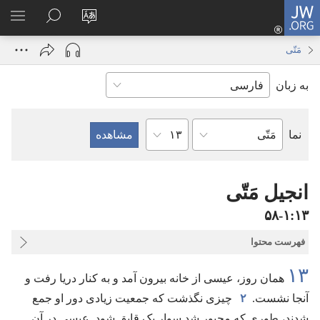
JW.ORG
ورود
زبان
در
فهر
(پنجره‌ای
سایت
JW.ORG
انتخ
جدید
مَتّی
را
جستجو
باز
به زبان
تغییر
کنید
می‌شود)
دهید
فصل
نما
کتاب
کتاب
مقدّس
انجیل مَتّی
۱۳‏:‏۱‏-‏۵۸
فهرست محتوا
۱۳
همان روز،‏ عیسی از خانه بیرون آمد و به کنار دریا رفت و
آنجا نشست.‏
۲
چیزی نگذشت که جمعیت زیادی دور او جمع
شدند،‏ طوری که مجبور شد سوار یک قایق شود.‏ عیسی در آن