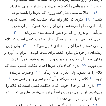
+
ندیدند
و چیزهایی را که شما می‌شنوید بشنوند،‏ ولی نشنیدند.‏
۱۸
‏«حالا به معنی مَثَل کشاورزی که بذرها را پاشید توجه
+
کنید:‏
۱۹
بذری که کنار راه افتاد،‏ حکایت کسی است که پیام
پادشاهی خدا را می‌شنود،‏ ولی آن را درک نمی‌کند و آن شریر
+
+
می‌آید
و بذری را که در دلش کاشته شده می‌رباید.‏
۲۰
بذری که روی زمین پر از سنگ افتاد،‏ حکایت کسی است که کلام
+
را می‌شنود و فوراً آن را با شادی قبول می‌کند،‏
۲۱
ولی چون
ریشه‌ای در خودش ندارد،‏ فقط برای مدت کوتاهی دوام می‌آورد و
وقتی به خاطر کلام،‏ با مصیبت و آزار روبرو شود،‏ فوراً لغزش
می‌خورد.‏
۲۲
بذری که لابلای خارها افتاد،‏ حکایت کسی است که
+
*
کلام را می‌شنود،‏ ولی نگرانی‌های زندگی
و قدرت فریبندهٔ
+
*
ثروت،‏
کلام را خفه می‌کند و آن کلام ثمری به بار نمی‌آورد.‏
۲۳
بذری که در خاک خوب افتاد،‏ حکایت کسی است که کلام را
می‌شنود،‏ آن را می‌فهمد و واقعاً پرثمر می‌شود،‏ طوری که ۱۰۰ یا
+
۶۰ یا ۳۰ برابر ثمره می‌دهد.‏»‏
۲۴
بعد عیسی مَثَل دیگری برایشان تعریف کرد و گفت:‏