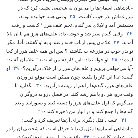
«پادشاهی آسمان‌ها را می‌توان به شخصی تشبیه کرد که در
مزرعه‌اش بذر خوب کاشت.‏
۲۵
وقتی همه خوابیده بودند،‏
*
دشمنش آمد و لابلای بذر گندم،‏ تخم علف هرز
کاشت و رفت.‏
۲۶
وقتی گندم سبز شد و خوشه داد،‏ علف‌های هرز هم با آن بالا
آمدند.‏
۲۷
غلامان پیش ارباب خانه رفتند و به او گفتند:‏ ‹آقا،‏ مگر
تو بذر خوب در مزرعه‌ات نکاشتی؟‏ پس این همه علف هرز از کجا
+
آمده؟‏›
۲۸
او جواب داد:‏ ‹این کار دشمن است.‏›‏
غلامان گفتند:‏
‹آیا می‌خواهی برویم و علف‌های هرز را از خاک درآوریم؟‏›
۲۹
او
گفت:‏ ‹نه!‏ این کار را نکنید،‏ چون ممکن است موقع درآوردن
علف‌های هرز،‏ گندم‌ها را هم از ریشه درآورید.‏
۳۰
بگذارید تا
وقت درو،‏ هر دو با هم رشد کنند.‏ در فصل درو به دروگران
می‌گویم که اول علف‌های هرز را دسته کنند و بسوزانند و بعد
+
گندم‌ها را جمع کنند و در انبار من ذخیره کنند.‏›»‏
۳۱
عیسی مَثَل دیگری برای آن‌ها تعریف کرد و گفت:‏
«پادشاهی آسمان‌ها مثل یک دانهٔ خردَل است که شخصی آن را در
+
مزرعه‌اش کاشت.‏
۳۲
دانهٔ خردَل از همهٔ دانه‌ها کوچک‌تر