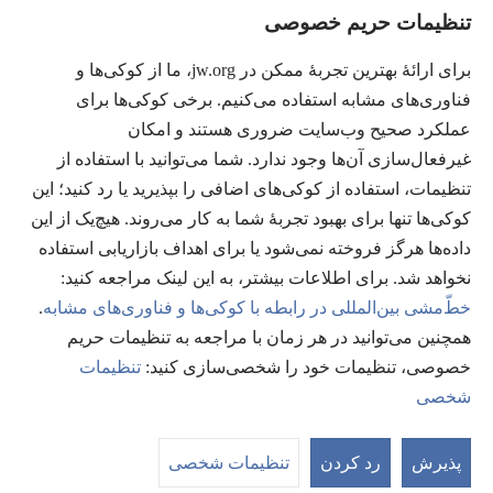
تنظیمات حریم خصوصی
اهدای اعانه
(پنجره‌ای
برای ارائهٔ بهترین تجربهٔ ممکن در jw.org، ما از کوکی‌ها و
جدید
فناوری‌های مشابه استفاده می‌کنیم. برخی کوکی‌ها برای
باز
کتابخانهٔ آنلاین نشریات شاهدان یَهُوَه
عملکرد صحیح وب‌سایت ضروری هستند و امکان
(پنجره‌ای
می‌شود)
جدید
غیرفعال‌سازی آن‌ها وجود ندارد. شما می‌توانید با استفاده از
®
JW Hub
باز
(پنجره‌ای
تنظیمات، استفاده از کوکی‌های اضافی را بپذیرید یا رد کنید؛ این
می‌شود)
جدید
®
کوکی‌ها تنها برای بهبود تجربهٔ شما به کار می‌روند. هیچ‌یک از این
JW Library
باز
داده‌ها هرگز فروخته نمی‌شود یا برای اهداف بازاریابی استفاده
می‌شود)
Watchtower Library
نخواهد شد. برای اطلاعات بیشتر، به این لینک مراجعه کنید:‏
خطّ‌مشی بین‌المللی در رابطه با کوکی‌ها و فناوری‌های مشابه
.
همچنین می‌توانید در هر زمان با مراجعه به تنظیمات حریم
خصوصی، تنظیمات خود را شخصی‌سازی کنید:‏
تنظیمات
Copyright
© 2026 Watch Tower Bible and Tract Society of Pennsylvania.
شخصی
شرایط استفاده
|
قوانین حریم خصوصی
|
تنظیمات حریم خصوصی
مشا
فه
پذیرش
رد کردن
تنظیمات شخصی
مط