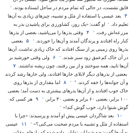
+
قایق نشست،‏ در حالی که تمام مردم در ساحل ایستاده بودند.‏
۳
بعد عیسی با استفاده از مَثَل و تشبیه،‏ چیزهای زیادی به آن‌ها
+
تعلیم داد.‏
او گفت:‏ «یک روز،‏ کشاورزی برای پاشیدن بذر به
+
مزرعه‌اش رفت.‏
۴
وقتی بذرها را می‌پاشید،‏ بعضی از بذرها
+
کنار راه افتادند و پرندگان آمدند و آن‌ها را خوردند.‏
۵
بعضی
بذرها روی زمینی پر از سنگ افتادند که خاک زیادی نداشت.‏ آن‌ها
+
در آن خاک کم‌عمق زود سبز شدند.‏
۶
ولی وقتی خورشید بر
آن‌ها تابید،‏ همه سوختند و از بین رفتند،‏ چون ریشه نداشتند.‏
۷
بعضی از بذرهای دیگر لابلای خارها افتادند،‏ ولی خارها رشد کردند
+
*
و آن جوانه‌ها را خفه کردند.‏
۸
اما مقداری از بذرها روی
خاک خوب افتادند و از آن‌ها بذرهای بیشتری به دست آمد؛‏ بعضی
+
۱۰۰ برابر،‏ بعضی ۶۰ برابر و بعضی ۳۰ برابر.‏
۹
هر کسی که
+
گوش شنوا دارد،‏ خوب گوش کند!‏»‏
۱۰
بعد شاگردان عیسی پیش او آمدند و پرسیدند:‏ «چرا با
+
استفاده از مَثَل و تشبیه با مردم صحبت می‌کنی؟‏»‏
۱۱
عیسی
به آن‌ها گفت:‏ «به شما این توانایی داده شده که رازهای مقدّس