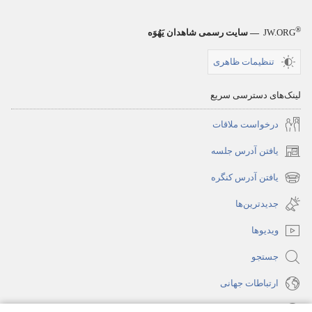
®
JW.ORG
— سایت رسمی شاهدان یَهُوَه
تنظیمات ظاهری
لینک‌های دسترسی سریع
درخواست ملاقات
یافتن آدرس جلسه
(پنجره‌ای
جدید
یافتن آدرس کنگره
(پنجره‌ای
باز
جدید
جدیدترین‌ها
می‌شود)
باز
ویدیوها
می‌شود)
جستجو
ارتباطات جهانی
راهنما