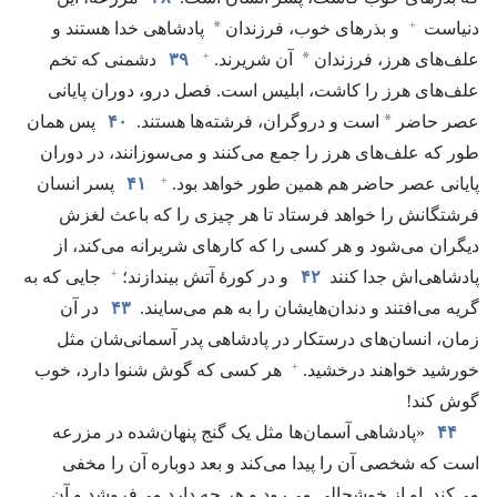
+
*
دنیاست
و بذرهای خوب،‏ فرزندان
پادشاهی خدا هستند و
+
*
علف‌های هرز،‏ فرزندان
آن شریرند.‏
۳۹
دشمنی که تخم
علف‌های هرز را کاشت،‏ ابلیس است.‏ فصل درو،‏ دوران پایانی
*
عصر حاضر
است و دروگران،‏ فرشته‌ها هستند.‏
۴۰
پس همان
طور که علف‌های هرز را جمع می‌کنند و می‌سوزانند،‏ در دوران
+
پایانی عصر حاضر هم همین طور خواهد بود.‏
۴۱
پسر انسان
فرشتگانش را خواهد فرستاد تا هر چیزی را که باعث لغزش
دیگران می‌شود و هر کسی را که کارهای شریرانه می‌کند،‏ از
+
پادشاهی‌اش جدا کنند
۴۲
و در کورهٔ آتش بیندازند؛‏
جایی که به
گریه می‌افتند و دندان‌هایشان را به هم می‌سایند.‏
۴۳
در آن
زمان،‏ انسان‌های درستکار در پادشاهی پدر آسمانی‌شان مثل
+
خورشید خواهند درخشید.‏
هر کسی که گوش شنوا دارد،‏ خوب
گوش کند!‏
۴۴
‏«پادشاهی آسمان‌ها مثل یک گنج پنهان‌شده در مزرعه
است که شخصی آن را پیدا می‌کند و بعد دوباره آن را مخفی
می‌کند.‏ او از خوشحالی می‌رود و هر چه دارد می‌فروشد و آن