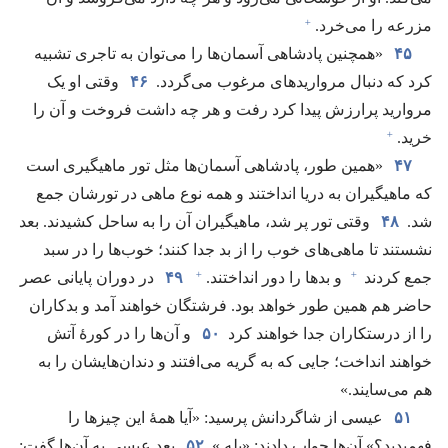
+
مزرعه را می‌خرد.‏
۴۵
‏«همچنین پادشاهی آسمان‌ها را می‌توان به تاجری تشبیه
کرد که دنبال مرواریدهای مرغوب می‌گردد.‏
۴۶
وقتی او یک
مروارید پرارزش پیدا کرد رفت و هر چه داشت فروخت و آن را
+
خرید.‏
۴۷
‏«همین طور،‏ پادشاهی آسمان‌ها مثل تور ماهیگیری است
که ماهیگیران به دریا انداختند و همه نوع ماهی در تورشان جمع
شد.‏
۴۸
وقتی تور پر شد،‏ ماهیگیران آن را به ساحل کشیدند.‏ بعد
نشستند تا ماهی‌های خوب را از بد جدا کنند؛‏ خوب‌ها را در سبد
+
+
جمع کردند
و بدها را دور انداختند.‏
۴۹
در دوران پایانی عصر
حاضر هم همین طور خواهد بود.‏ فرشتگان خواهند آمد و بدکاران
را از درستکاران جدا خواهند کرد
۵۰
و آن‌ها را در کورهٔ آتش
خواهند انداخت؛‏ جایی که به گریه می‌افتند و دندان‌هایشان را به
هم می‌سایند.‏»‏
۵۱
عیسی از شاگردانش پرسید:‏ «آیا همهٔ این چیزها را
فهمیدید؟‏» آن‌ها جواب دادند:‏ «بله.‏»
۵۲
بعد عیسی به آن‌ها گفت:‏