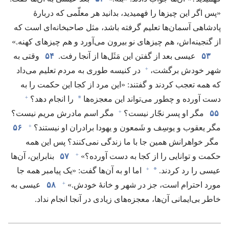
«پس اگر این چیزها را فهمیدید،‏ بدانید هر معلّمی که دربارهٔ
پادشاهی آسمان‌ها تعلیم گرفته باشد،‏ مثل صاحبخانه‌ای است که
از گنجینه‌اش،‏ هم چیزهای نو بیرون می‌آورد و هم چیزهای کهنه.‏»‏
۵۳
عیسی بعد از گفتن این مَثَل‌ها از آنجا رفت.‏
۵۴
وقتی به
+
شهر خودش برگشت،‏
در کنیسه طوری به مردم تعلیم می‌داد
که همه تعجب کردند و گفتند:‏ «این مرد از کجا این حکمت را به
+
*
دست آورده و چطور می‌تواند این معجزه‌ها
را انجام دهد؟‏
+
۵۵
مگر او پسر نجّار نیست؟‏
مگر اسم مادرش مریم نیست؟‏
+
مگر یعقوب و یوسِف و شَمعون و یهودا برادران او نیستند؟‏
۵۶
مگر خواهرانش همین جا با ما زندگی نمی‌کنند؟‏ پس این همه
+
حکمت و توانایی را از کجا به دست آورده؟‏»‏
۵۷
بنابراین،‏ آن‌ها
+
*
عیسی را رد کردند.‏
اما او به آن‌ها گفت:‏ «یک پیامبر همه جا
+
مورد احترام است،‏ جز در شهر و خانهٔ خودش.‏»‏
۵۸
عیسی به
خاطر بی‌ایمانی آن‌ها،‏ معجزه‌های زیادی در آنجا انجام نداد.‏