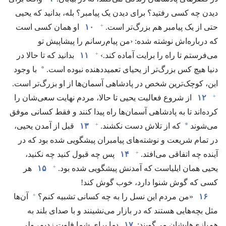
دیدن چه کسی رفتید؟‏ برای دیدن یک پیامبر؟‏ بله،‏ بدانید که یحیی
+
حتی از یک پیامبر هم بزرگ‌تر است.‏
۱۰
او همان کسی است
که درباره‌اش نوشته شده:‏ ‹من پیام‌رسانم را پیشاپیش تو
+
می‌فرستم تا راه را برایت آماده کند.‏›‏
۱۱
بدانید که تا حالا در
*
دنیا هیچ کس بزرگ‌تر از یحیای تعمیددهنده نبوده است.‏
با وجود
این،‏ کوچک‌ترین شخص در پادشاهی آسمان‌ها از او بزرگ‌تر است.‏
+
۱۲
از شروع فعالیت یحیی تا حالا،‏ مردم نهایت سعی‌شان را
کرده‌اند تا به پادشاهی آسمان‌ها راه پیدا کنند و فقط کسانی موفق
+
*
می‌شوند
که از تلاش دست نکشند.‏
۱۳
قبل از آمدن یحیی،‏
در تمام شریعت و نوشته‌های پیامبران پیشگویی شده بود که در
+
آینده چه اتفاقی می‌افتد.‏
۱۴
پس چه قبول کنید چه نکنید،‏
+
یحیی همان ایلیاست که آمدنش پیشگویی شده بود.‏
۱۵
هر
کسی که گوش شنوا دارد،‏ خوب گوش کند!‏
+
۱۶
‏«من مردم این نسل را به چه کسانی تشبیه کنم؟‏
آن‌ها
مثل بچه‌هایی هستند که در بازار می‌نشینند و با صدای بلند به
هم‌بازی‌هایشان می‌گویند:‏
۱۷
‏‹ما برای شما فلوت زدیم،‏ ولی