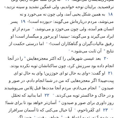
نرقصیدید.‏ برایتان نوحه خواندیم،‏ ولی غمگین نشدید و سینه نزدید.‏›
۱۸
به همین شکل یحیی آمد،‏ ولی چون نه می‌خورد و نه
می‌نوشد،‏ مردم درباره‌اش می‌گویند:‏ ‹دیوزده است!‏›
۱۹
پسر
+
انسان هم آمده،‏ ولی چون می‌خورَد و می‌نوشد،‏
مردم از او
ایراد می‌گیرند و می‌گویند:‏ ‹ببینید!‏ او پرخور و میگسار است!‏ او
+
رفیق مالیات‌گیران و گناهکاران است!‏›‏
اما درستی حکمت از
+
*
نتایج
آن ثابت می‌شود.‏»‏
*
۲۰
بعد عیسی شهرهایی را که اکثر معجزه‌هایش
را در آنجا
انجام داده بود سرزنش کرد،‏ چون ساکنانشان توبه نکرده بودند.‏
۲۱
او گفت:‏ «وای به حال تو ای خورَزین!‏ وای به حال تو ای
بِیت‌صِیدا!‏ اگر معجزه‌هایی که من در شما انجام دادم،‏ در صور و
*
صیدون
انجام می‌دادم،‏ مردم آنجا مدت‌ها قبل پَلاس می‌پوشیدند
+
و در خاک و خاکستر توبه می‌کردند.‏
۲۲
اما بدانید که تحمّل
*
روز داوری برای صور و صیدون
آسان‌تر خواهد بود تا برای شما!‏
+
+
۲۳
ای کَفَرناحوم،‏
آیا خیال می‌کنی که تا آسمان سرافراز
+
*
می‌شوی؟‏ نه،‏ تو به اعماق قبر
خواهی رفت،‏
چون اگر