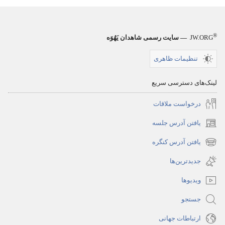
®
JW.ORG
— سایت رسمی شاهدان یَهُوَه
تنظیمات ظاهری
لینک‌های دسترسی سریع
درخواست ملاقات
یافتن آدرس جلسه
(پنجره‌ای
جدید
یافتن آدرس کنگره
(پنجره‌ای
باز
جدید
جدیدترین‌ها
می‌شود)
باز
ویدیوها
می‌شود)
جستجو
ارتباطات جهانی