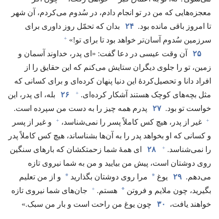
معجزه‌هایی که من در تو انجام دادم،‏ در سُدوم می‌کردم،‏ آن شهر
تا امروز باقی مانده بود.‏
۲۴
بدان که تحمّل روز داوری برای
+
سرزمین سُدوم آسان‌تر خواهد بود تا برای تو!‏»‏
۲۵
آن وقت عیسی در دعا گفت:‏ «ای پدر،‏ خداوند آسمان و
زمین،‏ تو را جلوی دیگران ستایش می‌کنم که این حقایق را از
افراد دانا و تحصیل‌کردهٔ این دنیا پنهان کرده‌ای و برای کسانی که
+
مثل بچه‌های کوچک هستند آشکار کرده‌ای.‏
۲۶
بله،‏ ای پدر،‏ این
خواست تو بود.‏
۲۷
پدرم همه چیز را به دست من سپرده است.‏
+
+
غیر از پدر،‏ هیچ کس کاملاً پسر را نمی‌شناسد،‏
و غیر از پسر
و کسانی که او بخواهد پدر را به آن‌ها بشناساند،‏ هیچ کس کاملاً پدر
+
را نمی‌شناسد.‏
۲۸
ای همهٔ شما زحمتکشان که بارهای سنگین
روی دوشتان است،‏ پیش من بیایید و من به شما نیروی تازه
*
*
می‌دهم.‏
۲۹
یوغ
مرا روی دوشتان بگذارید
و از من تعلیم
+
*
بگیرید،‏ چون ملایم و فروتن
هستم.‏
جان‌های شما نیروی تازه
خواهند یافت،‏
۳۰
چون یوغ من راحت است و بار من سبک.‏»‏