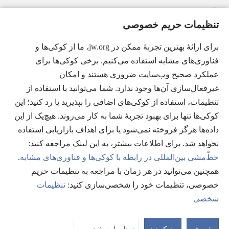
راهنما
تنظیمات حریم خصوصی
اهدای اعانه
(پنجره‌ای
برای ارائهٔ بهترین تجربهٔ ممکن در jw.org، ما از کوکی‌ها و
جدید
فناوری‌های مشابه استفاده می‌کنیم. برخی کوکی‌ها برای
باز
کتابخانهٔ آنلاین نشریات شاهدان یَهُوَه
عملکرد صحیح وب‌سایت ضروری هستند و امکان
(پنجره‌ای
می‌شود)
جدید
غیرفعال‌سازی آن‌ها وجود ندارد. شما می‌توانید با استفاده از
®
JW Hub
باز
(پنجره‌ای
تنظیمات، استفاده از کوکی‌های اضافی را بپذیرید یا رد کنید؛ این
می‌شود)
جدید
®
کوکی‌ها تنها برای بهبود تجربهٔ شما به کار می‌روند. هیچ‌یک از این
JW Library
باز
داده‌ها هرگز فروخته نمی‌شود یا برای اهداف بازاریابی استفاده
می‌شود)
Watchtower Library
نخواهد شد. برای اطلاعات بیشتر، به این لینک مراجعه کنید:‏
خطّ‌مشی بین‌المللی در رابطه با کوکی‌ها و فناوری‌های مشابه
.
همچنین می‌توانید در هر زمان با مراجعه به تنظیمات حریم
خصوصی، تنظیمات خود را شخصی‌سازی کنید:‏
تنظیمات
Copyright
© 2026 Watch Tower Bible and Tract Society of Pennsylvania.
شخصی
شرایط استفاده
|
قوانین حریم خصوصی
|
تنظیمات حریم خصوصی
مشا
فه