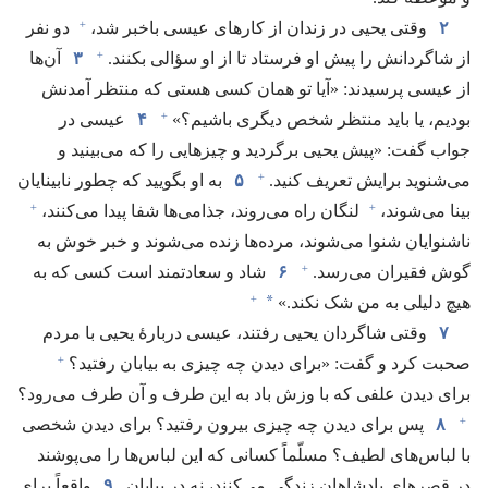
+
۲
وقتی یحیی در زندان از کارهای عیسی باخبر شد،‏
دو نفر
+
از شاگردانش را پیش او فرستاد تا از او سؤالی بکنند.‏
۳
آن‌ها
از عیسی پرسیدند:‏ «آیا تو همان کسی هستی که منتظر آمدنش
+
بودیم،‏ یا باید منتظر شخص دیگری باشیم؟‏»‏
۴
عیسی در
جواب گفت:‏ «پیش یحیی برگردید و چیزهایی را که می‌بینید و
+
می‌شنوید برایش تعریف کنید.‏
۵
به او بگویید که چطور نابینایان
+
+
بینا می‌شوند،‏
لنگان راه می‌روند،‏ جذامی‌ها شفا پیدا می‌کنند،‏
ناشنوایان شنوا می‌شوند،‏ مرده‌ها زنده می‌شوند و خبر خوش به
+
گوش فقیران می‌رسد.‏
۶
شاد و سعادتمند است کسی که به
+
*
هیچ دلیلی به من شک نکند.‏»‏
۷
وقتی شاگردان یحیی رفتند،‏ عیسی دربارهٔ یحیی با مردم
+
صحبت کرد و گفت:‏ «برای دیدن چه چیزی به بیابان رفتید؟‏
برای دیدن علفی که با وزش باد به این طرف و آن طرف می‌رود؟‏
+
۸
پس برای دیدن چه چیزی بیرون رفتید؟‏ برای دیدن شخصی
با لباس‌های لطیف؟‏ مسلّماً کسانی که این لباس‌ها را می‌پوشند
در قصرهای پادشاهان زندگی می‌کنند،‏ نه در بیابان.‏
۹
واقعاً برای