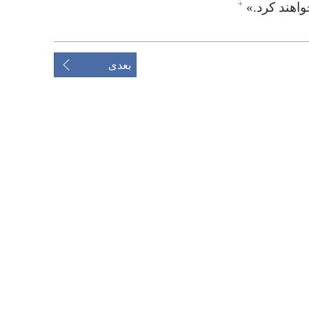
+
اهند کرد.‏»‏
بعدی