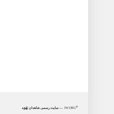
®
JW.ORG
— سایت رسمی شاهدان یَهُوَه