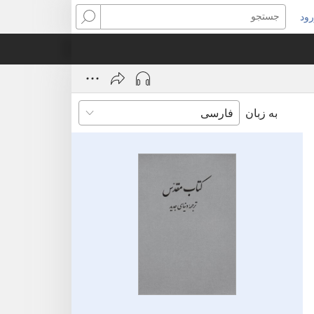
ود
نجره‌ای
جستجو
ید
ز
‌شود)
به زبان