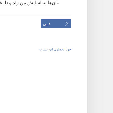
‏«آن‌ها به آسایش من راه پیدا نخو
قبلی
حق انحصاری این نشریه