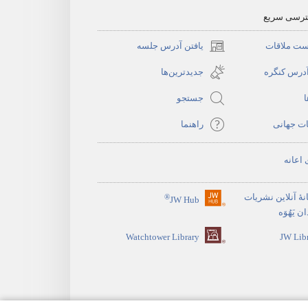
سترسی سریع
ست ملاقات
یافتن آدرس جلسه
(پنجره‌ای
جدید
آدرس کنگره
جدیدترین‌ها
باز
ا
جستجو
می‌شود)
ات جهانی
راهنما
 اعانه
نهٔ آنلاین نشریات
®
JW Hub
(پنجره‌ای
 یَهُوَه
جدید
Watchtower Library
JW Lib
باز
می‌شود)