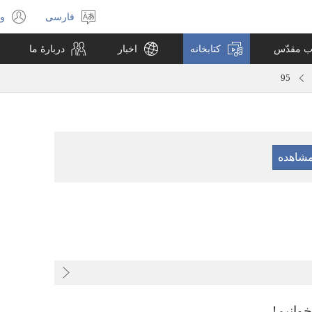
فارسی
ور
انتخاب
(پ
زبان
جد
اب مقدّس
کتابخانه
اخبار
دربارهٔ ما
با
می
95
وانیم!‏