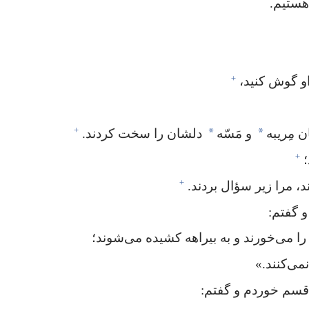
ستیم.‏
+
و گوش کنید،‏
+
*
*
 مِریبه
و مَسّه
دلشان را سخت کردند.‏
+
‏
+
د،‏ مرا زیر سؤال بردند.‏
 گفتم:‏
 می‌خورند و به بیراهه کشیده می‌شوند؛‏
ی‌کنند.‏»‏
قسم خوردم و گفتم:‏