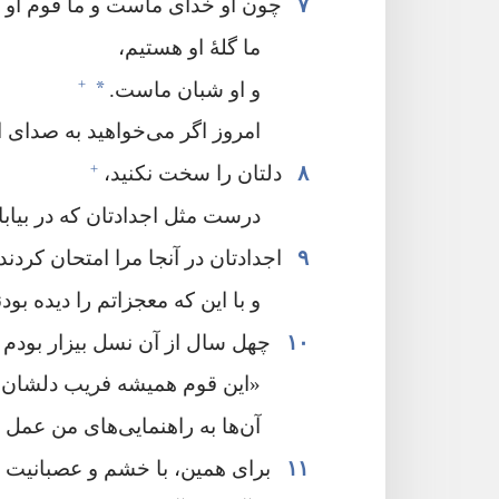
۷
چون او خدای ماست و ما قوم او ه
ما گلهٔ او هستیم،‏
+
*
و او شبان ماست.‏
امروز اگر می‌خواهید به صدای ا
+
۸
دلتان را سخت نکنید،‏
درست مثل اجدادتان که در بیابان
۹
اجدادتان در آنجا مرا امتحان کردند؛
و با این که معجزاتم را دیده بودن
۱۰
چهل سال از آن نسل بیزار بودم و
‏«این قوم همیشه فریب دلشان را
آن‌ها به راهنمایی‌های من عمل نم
۱۱
برای همین،‏ با خشم و عصبانیت 