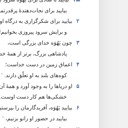
بیایید برای نجات‌دهندهٔ پرقدرتم
۲
بیایید برای شکرگزاری به درگاه او ب
و برایش سرود پیروزی بخوانیم!‏
۳
چون یَهُوَه خدای بزرگی است،‏
پادشاهی بزرگ،‏ برتر از همهٔ خدا
۴
اعماق زمین در دست خداست؛‏
+
کوه‌های بلند به او تعلّق دارند.‏
۵
او دریاها را به وجود آورد و همهٔ آن
خشکی‌ها هم کار دست اوست.‏
۶
بیایید یَهُوَه،‏ آفریدگارمان را بپر
+
بیایید در حضور او زانو بزنیم،‏