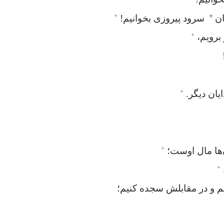
+
*
ان
سرود پیروزی بخوانیم!‏
+
رویم،‏
+
یان دیگر.‏
+
‌ها مال اوست؛‏
+
ستیم و در مقابلش سجده کنیم؛‏