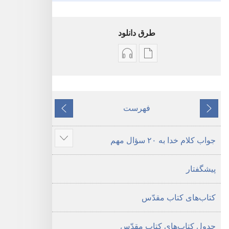
طرق دانلود
گزینۀ
گزینۀ
دانلود
دانلود
نشریات
فایل‌های
کتاب
صوتی
فهرست
قبلی
مقدّس
کتاب
بعدی
—‏
مقدّس
جواب کلام خدا به ۲۰ سؤال مهم
ترجمهٔ
—‏
نمای
دنیای
ترجمهٔ
مطالب
پیشگفتار
جدید
دنیای
بیشتر
جدید
کتاب‌های کتاب مقدّس
جدول کتاب‌های کتاب مقدّس