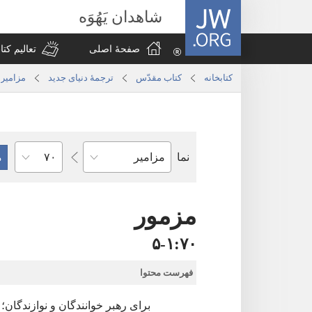
JW.ORG
شاهدان یَهُوَه
صفحهٔ اصلی
تعالیم کت
کتابخانه
کتاب مقدّس
ترجمۀ دنیای جدید
مزامیر
فصل
نما
کتاب
کتاب
مقدّس
مزمور
۷۰‏:‏۱‏-‏۵
فهرست محتوا
برای رهبر خوانندگان و نوازندگان؛‏