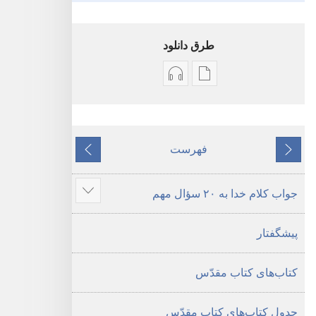
طرق دانلود
گزینۀ
گزینۀ
دانلود
دانلود
نشریات
فایل‌های
کتاب
صوتی
فهرست
قبلی
مقدّس
کتاب
بعدی
—‏
مقدّس
جواب کلام خدا به ۲۰ سؤال مهم
ترجمهٔ
—‏
نمای
دنیای
ترجمهٔ
مطالب
پیشگفتار
جدید
دنیای
بیشتر
جدید
کتاب‌های کتاب مقدّس
جدول کتاب‌های کتاب مقدّس