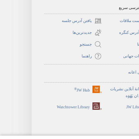
سترسی سریع
ست ملاقات
یافتن آدرس جلسه
(پنجره‌ای
جدید
آدرس کنگره
جدیدترین‌ها
باز
ا
جستجو
می‌شود)
ات جهانی
راهنما
 اعانه
نهٔ آنلاین نشریات
®
JW Hub
(پنجره‌ای
 یَهُوَه
جدید
Watchtower Library
JW Lib
باز
می‌شود)