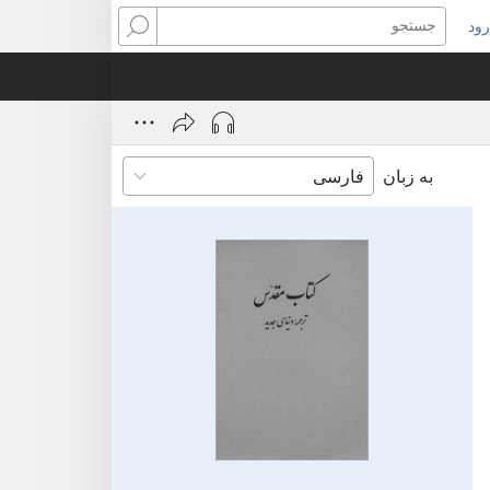
ود
نجره‌ای
جستجو
ید
ز
‌شود)
به زبان