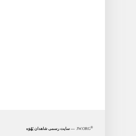
®
JW.ORG
— سایت رسمی شاهدان یَهُوَه