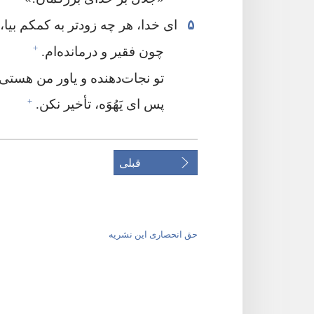
۵
ای خدا،‏ هر چه زودتر به کمکم بیا،‏
+
چون فقیر و درمانده‌ام.‏
تو نجات‌دهنده و یاور من هستی؛
+
پس ای یَهُوَه،‏ تأخیر نکن.‏
قبلی
حق انحصاری این نشریه