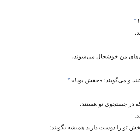
+
‏
،‏
ی‌های من خوشحال می‌شوند،‏
*
 و می‌گویند:‏ «حقش بود!‏»‏
که در جستجوی تو هستند،‏
+
.‏
خش تو را دوست دارند همیشه بگویند:‏