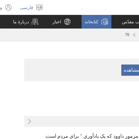
فارسی
ور
انتخاب
(پ
زبان
جد
اب مقدّس
کتابخانه
اخبار
دربارهٔ ما
با
می
70
*
 مزمور داوود که یک یادآوری
برای مردم است.‏