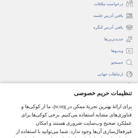
درخواست ملاقات
یافتن آدرس جلسه
(پنجره‌ای
جدید
یافتن آدرس کنگره
(پنجره‌ای
باز
جدید
جدیدترین‌ها
می‌شود)
باز
ویدیوها
می‌شود)
جستجو
ارتباطات جهانی
راهنما
تنظیمات حریم خصوصی
اهدای اعانه
(پنجره‌ای
برای ارائهٔ بهترین تجربهٔ ممکن در jw.org، ما از کوکی‌ها و
جدید
فناوری‌های مشابه استفاده می‌کنیم. برخی کوکی‌ها برای
باز
کتابخانهٔ آنلاین نشریات شاهدان یَهُوَه
عملکرد صحیح وب‌سایت ضروری هستند و امکان
(پنجره‌ای
می‌شود)
جدید
غیرفعال‌سازی آن‌ها وجود ندارد. شما می‌توانید با استفاده از
®
JW Hub
باز
(پنجره‌ای