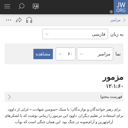
JW.ORG
ورود
زبان
در
فهر
(پنجره‌ای
سایت
JW.ORG
انتخ
جدید
مزامیر
را
جستجو
باز
به زبان
تغییر
کنید
می‌شود)
دهید
فصل
نما
کتاب
کتاب
مقدّس
مزمور
۶۰‏:‏۱‏-‏۱۲
فهرست محتوا
برای رهبر خوانندگان و نوازندگان؛‏ با سبک «سوسن شهادت.‏» غزلی از داوود.‏
برای استفاده در تعلیم دیگران.‏ داوود این مزمور را زمانی نوشت که با لشکرهای
اَرام‌نَهرین و اَرام‌صوبه در جنگ بود.‏ این همان جنگی است که یوآب