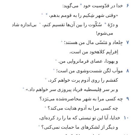
*
۶
خدا در قدّوسیت خود
می‌گوید:‏
+
*
‏«وقتی شهر شِکیم را به قومم بدهم،‏
+
*
و درّهٔ
سُکّوت را بین آن‌ها تقسیم کنم،‏
بی‌اندازه شاد
می‌شوم!‏
+
۷
جِلعاد و مَنَسّی مال من هستند؛‏
اِفرایِم کلاهخود من است،‏
+
و یهودا،‏ عصای فرمانروایی من.‏
+
۸
موآب لگن شست‌وشوی من است؛‏
+
کفشم را روی اَدوم پرت خواهم کرد،‏
+
و بر سر فِلیسطیه فریاد پیروزی سر خواهم داد.‏»‏
۹
چه کسی مرا به شهر محاصره‌شده می‌بَرَد؟‏
+
چه کسی مرا به اَدوم هدایت می‌کند؟‏
۱۰
خدایا،‏ آیا این تو نیستی که ما را رد کرده‌ای،‏
+
و دیگر از لشکرهای ما حمایت نمی‌کنی؟‏