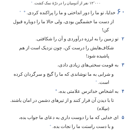
+
۱۲٬۰۰۰ نفر از اَدومیان را در درّهٔ نمک کشت.‏
۶۰
+
*
خدایا،‏ تو ما را دور انداختی و ما را پراکنده کردی.‏
از دست ما خشمگین بودی،‏ ولی حالا ما را دوباره قبول
کن!‏
۲
تو زمین را به لرزه درآوردی و آن را شکافتی.‏
شکاف‌هایش را درست کن،‏ چون نزدیک است از هم
پاشیده شود!‏
۳
به قومت سختی‌های زیادی دادی،‏
و شرابی به ما نوشاندی که ما را گیج و سرگردان کرده
+
است.‏
*
۴
به اشخاص خداترس علامتی بده،‏
تا با دیدن آن فرار کنند و از تیرهای دشمن در امان باشند.‏
(‏
سِلاه
‏)‏
۵
ای خدایی که ما را دوست داری به دعای ما جواب بده،‏
+
و با دست راستت ما را نجات بده.‏