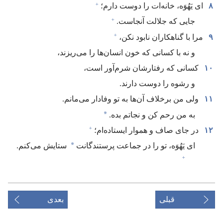
+
۸
ای یَهُوَه،‏ خانه‌ات را دوست دارم؛‏
+
جایی که جلالت آنجاست.‏
+
۹
مرا با گناهکاران نابود نکن،‏
و نه با کسانی که خون انسان‌ها را می‌ریزند،‏
۱۰
کسانی که رفتارشان شرم‌آور است،‏
و رشوه را دوست دارند.‏
۱۱
ولی من برخلاف آن‌ها به تو وفادار می‌مانم.‏
*
به من رحم کن و نجاتم بده.‏
+
۱۲
در جای صاف و هموار ایستاده‌ام؛‏
*
ای یَهُوَه،‏ تو را در جماعت پرستندگانت
ستایش می‌کنم.‏
+
قبلی
بعدی