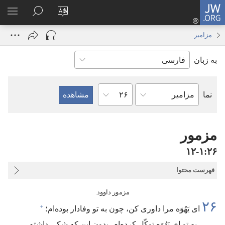
JW.ORG
ورود
زبان
در
فهر
(پنجره‌ای
سایت
JW.ORG
انتخ
جدید
مزامیر
را
جستجو
باز
به زبان
تغییر
کنید
می‌شود)
دهید
فصل
نما
کتاب
کتاب
مقدّس
مزمور
۲۶‏:‏۱‏-‏۱۲
فهرست محتوا
مزمور داوود.‏
۲۶
+
ای یَهُوَه مرا داوری کن،‏ چون به تو وفادار بوده‌ام؛‏
به تو ای یَهُوَه توکّل کرده‌ام،‏ بدون این که شکی داشته