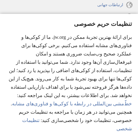
ارتباطات جهانی
راهنما
تنظیمات حریم خصوصی
اهدای اعانه
(پنجره‌ای
برای ارائهٔ بهترین تجربهٔ ممکن در jw.org، ما از کوکی‌ها و
جدید
فناوری‌های مشابه استفاده می‌کنیم. برخی کوکی‌ها برای
باز
کتابخانهٔ آنلاین نشریات شاهدان یَهُوَه
عملکرد صحیح وب‌سایت ضروری هستند و امکان
(پنجره‌ای
می‌شود)
جدید
غیرفعال‌سازی آن‌ها وجود ندارد. شما می‌توانید با استفاده از
®
JW Hub
باز
(پنجره‌ای
تنظیمات، استفاده از کوکی‌های اضافی را بپذیرید یا رد کنید؛ این
می‌شود)
جدید
®
کوکی‌ها تنها برای بهبود تجربهٔ شما به کار می‌روند. هیچ‌یک از این
JW Library
باز
داده‌ها هرگز فروخته نمی‌شود یا برای اهداف بازاریابی استفاده
می‌شود)
Watchtower Library
نخواهد شد. برای اطلاعات بیشتر، به این لینک مراجعه کنید:‏
خطّ‌مشی بین‌المللی در رابطه با کوکی‌ها و فناوری‌های مشابه
.
همچنین می‌توانید در هر زمان با مراجعه به تنظیمات حریم
خصوصی، تنظیمات خود را شخصی‌سازی کنید:‏
تنظیمات
Copyright
© 2026 Watch Tower Bible and Tract Society of Pennsylvania.
شخصی
شرایط استفاده
|
قوانین حریم خصوصی
|
تنظیمات حریم خصوصی
مشا