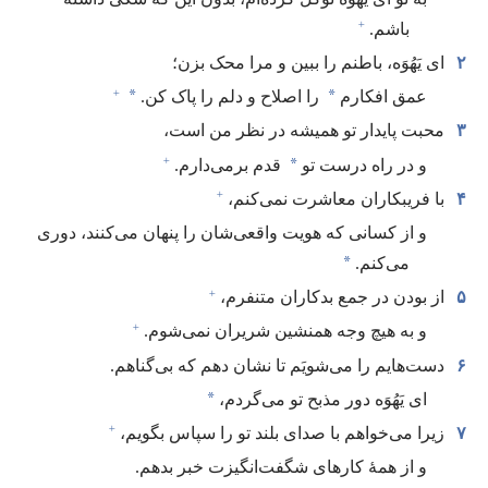
+
باشم.‏
۲
ای یَهُوَه،‏ باطنم را ببین و مرا محک بزن؛‏
+
*
*
عمق افکارم
را اصلاح و دلم را پاک کن.‏
۳
محبت پایدار تو همیشه در نظر من است،‏
+
*
و در راه درست تو
قدم برمی‌دارم.‏
+
۴
با فریبکاران معاشرت نمی‌کنم،‏
و از کسانی که هویت واقعی‌شان را پنهان می‌کنند،‏ دوری
*
می‌کنم.‏
+
۵
از بودن در جمع بدکاران متنفرم،‏
+
و به هیچ وجه همنشین شریران نمی‌شوم.‏
۶
دست‌هایم را می‌شویَم تا نشان دهم که بی‌گناهم.‏
*
ای یَهُوَه دور مذبح تو می‌گردم،‏
+
۷
زیرا می‌خواهم با صدای بلند تو را سپاس بگویم،‏
و از همهٔ کارهای شگفت‌انگیزت خبر بدهم.‏