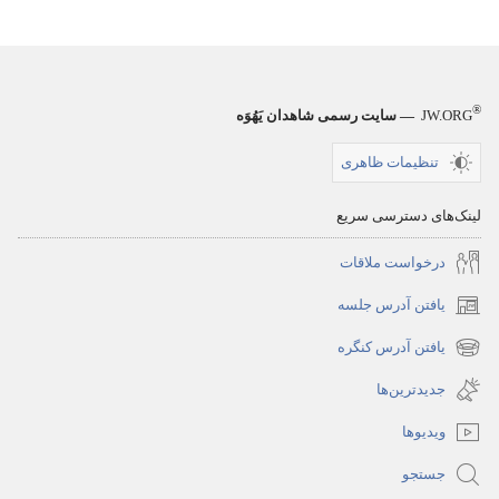
®
JW.ORG
— سایت رسمی شاهدان یَهُوَه
تنظیمات ظاهری
لینک‌های دسترسی سریع
درخواست ملاقات
یافتن آدرس جلسه
(پنجره‌ای
جدید
یافتن آدرس کنگره
(پنجره‌ای
باز
جدید
جدیدترین‌ها
می‌شود)
باز
ویدیوها
می‌شود)
جستجو