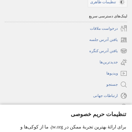
تنظیمات ظاهری
لینک‌های دسترسی سریع
درخواست ملاقات
یافتن آدرس جلسه
(پنجره‌ای
جدید
یافتن آدرس کنگره
(پنجره‌ای
باز
جدید
جدیدترین‌ها
می‌شود)
باز
ویدیوها
می‌شود)
جستجو
ارتباطات جهانی
راهنما
تنظیمات حریم خصوصی
اهدای اعانه
(پنجره‌ای
برای ارائهٔ بهترین تجربهٔ ممکن در jw.org، ما از کوکی‌ها و
جدید