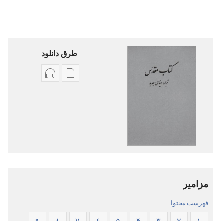
طرق دانلود
گزینۀ
گزینۀ
دانلود
دانلود
نشریات
فایل‌های
کتاب
صوتی
مقدّس
کتاب
—‏
مقدّس
ترجمهٔ
—‏
دنیای
ترجمهٔ
مزامیر
جدید
دنیای
جدید
فهرست محتوا
۹
۸
۷
۶
۵
۴
۳
۲
۱