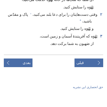
یَهُوَه را ستایش کنید.‏
+
۲
وقتی دست‌هایتان را برای دعا بلند می‌کنید،‏
پاک و مقدّس
*
باشید،‏
و یَهُوَه را ستایش کنید.‏
۳
یَهُوَه که آفرینندهٔ آسمان و زمین است،‏
از صَهیون به شما برکت دهد.‏
قبلی
بعدی
حق انحصاری این نشریه