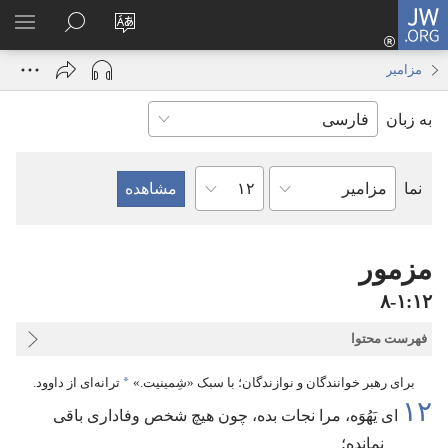
JW.ORG
ورود
زبان
در
فهر
(پنجره‌ای
سایت
JW.ORG
انتخ
جدید
مزامیر
را
جستجو
باز
به زبان
تغییر
کنید
می‌شود)
دهید
فصل
نما
کتاب
کتاب
مقدّس
مزمور
۱۲‏:‏۱‏-‏۸
فهرست محتوا
برای رهبر خوانندگان و نوازندگان؛‏ با سبک «شِمینیت.‏»‏
*
ترانه‌ای از داوود.‏
۱۲
ای یَهُوَه،‏ مرا نجات بده،‏ چون هیچ شخص وفاداری باقی
نمانده؛‏