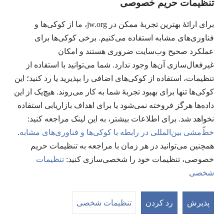
تنظیمات حریم خصوصی
اهدای اعانه
(پنجره‌ای
برای ارائهٔ بهترین تجربهٔ ممکن در jw.org، ما از کوکی‌ها و
جدید
فناوری‌های مشابه استفاده می‌کنیم. برخی کوکی‌ها برای
باز
کتابخانهٔ آنلاین نشریات شاهدان یَهُوَه
عملکرد صحیح وب‌سایت ضروری هستند و امکان
(پنجره‌ای
می‌شود)
جدید
غیرفعال‌سازی آن‌ها وجود ندارد. شما می‌توانید با استفاده از
®
JW Hub
باز
(پنجره‌ای
تنظیمات، استفاده از کوکی‌های اضافی را بپذیرید یا رد کنید؛ این
می‌شود)
جدید
®
کوکی‌ها تنها برای بهبود تجربهٔ شما به کار می‌روند. هیچ‌یک از این
JW Library
باز
داده‌ها هرگز فروخته نمی‌شود یا برای اهداف بازاریابی استفاده
می‌شود)
Watchtower Library
نخواهد شد. برای اطلاعات بیشتر، به این لینک مراجعه کنید:‏
خطّ‌مشی بین‌المللی در رابطه با کوکی‌ها و فناوری‌های مشابه
.
همچنین می‌توانید در هر زمان با مراجعه به تنظیمات حریم
خصوصی، تنظیمات خود را شخصی‌سازی کنید:‏
تنظیمات
Copyright
© 2026 Watch Tower Bible and Tract Society of Pennsylvania.
شخصی
شرایط استفاده
|
قوانین حریم خصوصی
|
تنظیمات حریم خصوصی
مشا
فه
پذیرش
رد کردن
تنظیمات شخصی
مط