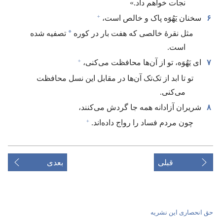
نجات خواهم داد.‏»‏
+
۶
سخنان یَهُوَه پاک و خالص است،‏
*
مثل نقرهٔ خالصی که هفت بار در کوره
تصفیه شده
است.‏
+
۷
ای یَهُوَه،‏ تو از آن‌ها محافظت می‌کنی،‏
تو تا ابد از تک‌تک آن‌ها در مقابل این نسل محافظت
می‌کنی.‏
۸
شریران آزادانه همه جا گردش می‌کنند،‏
+
چون مردم فساد را رواج داده‌اند.‏
قبلی
بعدی
حق انحصاری این نشریه