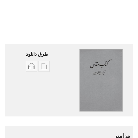
طرق دانلود
گزینۀ
گزینۀ
دانلود
دانلود
نشریات
فایل‌های
کتاب
صوتی
مقدّس
کتاب
—‏
مقدّس
ترجمهٔ
—‏
دنیای
ترجمهٔ
مزامیر
جدید
دنیای