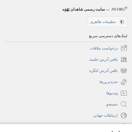
®
JW.ORG
— سایت رسمی شاهدان یَهُوَه
تنظیمات ظاهری
لینک‌های دسترسی سریع
درخواست ملاقات
یافتن آدرس جلسه
(پنجره‌ای
جدید
یافتن آدرس کنگره
(پنجره‌ای
باز
جدید
جدیدترین‌ها
می‌شود)
باز
ویدیوها
می‌شود)
جستجو
ارتباطات جهانی
راهنما