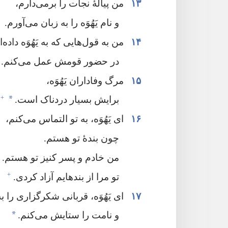
۱۳
من پیالهٔ نجات را برمی‌دارم،‏
و نام یَهُوَه را به زبان می‌آورم.‏
۱۴
من به قول‌هایی که به یَهُوَه داده‌ام
در حضور قومش عمل می‌کنم.‏
۱۵
مرگ وفاداران یَهُوَه،‏
+
*
برایش بسیار دردناک است.‏
۱۶
ای یَهُوَه،‏ به تو التماس می‌کنم،‏
چون بندهٔ تو هستم.‏
من خادم و پسر کنیز تو هستم.‏
+
تو مرا از بندهایم آزاد کردی.‏
۱۷
ای یَهُوَه،‏ قربانی شکرگزاری را به
*
و نامت را ستایش می‌کنم.‏