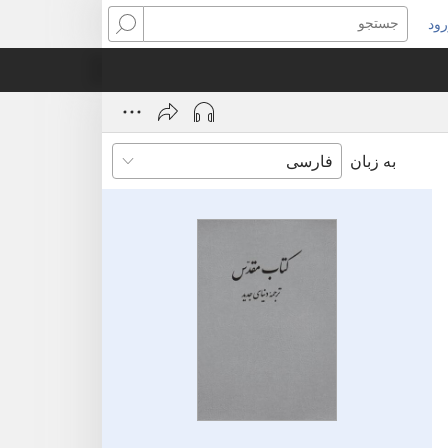
ود
نجره‌ای
جستجو
ید
ز
‌شود)
به زبان