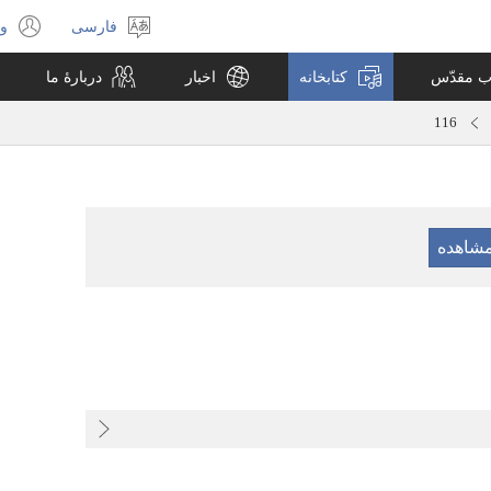
فارسی
ور
انتخاب
(پ
زبان
جد
اب مقدّس
کتابخانه
اخبار
دربارهٔ ما
با
می
116