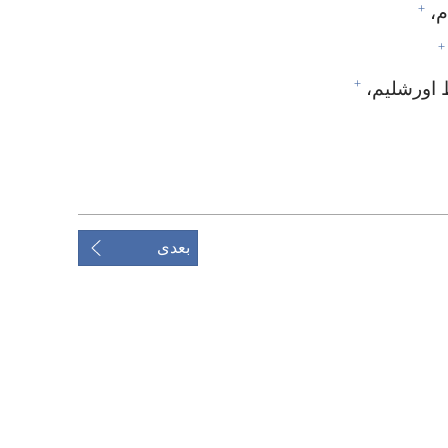
+
،‏
+
+
 اورشلیم،‏
بعدی