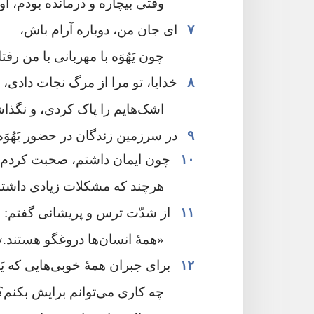
وقتی بیچاره و درمانده بودم،‏ او 
۷
ای جان من،‏ دوباره آرام باش،‏
چون یَهُوَه با مهربانی با من رفت
۸
خدایا،‏ تو مرا از مرگ نجات دادی،‏
اشک‌هایم را پاک کردی،‏ و نگذاشت
۹
در سرزمین زندگان در حضور یَهُوَه
۱۰
چون ایمان داشتم،‏ صحبت کردم،‏
هرچند که مشکلات زیادی داشتم.
۱۱
از شدّت ترس و پریشانی گفتم:‏
‏«همهٔ انسان‌ها دروغگو هستند.‏»‏
۱۲
برای جبران همهٔ خوبی‌هایی که یَه
چه کاری می‌توانم برایش بکنم؟‏