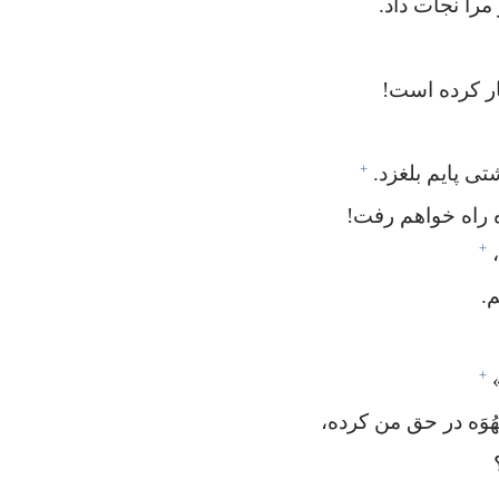
مرا نجات داد.‏
ار کرده است!‏
+
ی پایم بلغزد.‏
 راه خواهم رفت!‏
+
‏
+
ُوَه در حق من کرده،‏