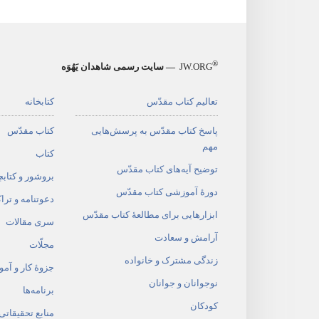
®
JW.ORG
— سایت رسمی شاهدان یَهُوَه
تعالیم کتاب مقدّس
کتابخانه
پاسخ کتاب مقدّس به پرسش‌هایی
کتاب مقدّس
مهم
کتاب
توضیح آیه‌های کتاب مقدّس
بروشور و کتابچ
دورهٔ آموزشی کتاب مقدّس
دعوتنامه و ترا
ابزارهایی برای مطالعهٔ کتاب مقدّس
سری مقالات
آرامش و سعادت
مجلّات
زندگی مشترک و خانواده
جزوهٔ کار و آم
نوجوانان و جوانان
برنامه‌ها
کودکان
منابع تحقیقاتی