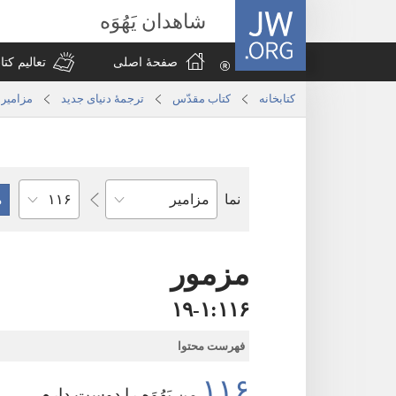
JW.ORG
شاهدان یَهُوَه
صفحهٔ اصلی
تعالیم کت
کتابخانه
کتاب مقدّس
ترجمۀ دنیای جدید
مزامیر
فصل
نما
کتاب
کتاب
مقدّس
مزمور
۱۱۶‏:‏۱‏-‏۱۹
فهرست محتوا
۱۱۶
من یَهُوَه را دوست دارم،‏