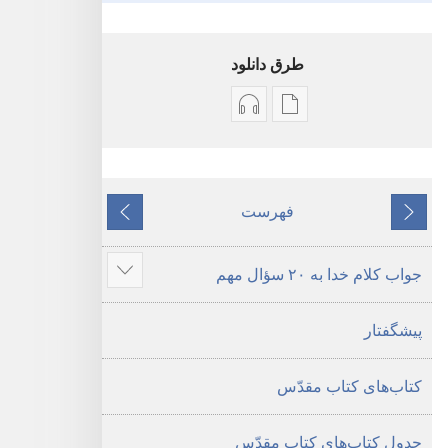
طرق دانلود
گزینۀ
گزینۀ
دانلود
دانلود
نشریات
فایل‌های
کتاب
صوتی
فهرست
قبلی
مقدّس
کتاب
بعدی
—‏
مقدّس
جواب کلام خدا به ۲۰ سؤال مهم
ترجمهٔ
—‏
نمای
دنیای
ترجمهٔ
مطالب
پیشگفتار
جدید
دنیای
بیشتر
جدید
کتاب‌های کتاب مقدّس
جدول کتاب‌های کتاب مقدّس