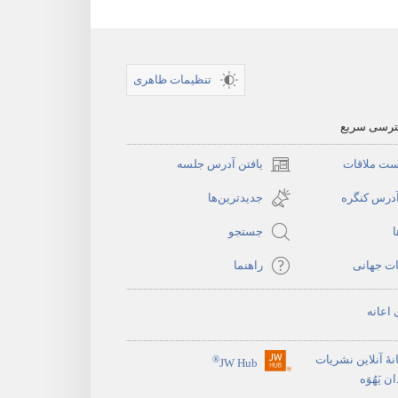
تنظیمات ظاهری
سترسی سریع
ست ملاقات
یافتن آدرس جلسه
(پنجره‌ای
جدید
آدرس کنگره
جدیدترین‌ها
باز
ا
جستجو
می‌شود)
ات جهانی
راهنما
 اعانه
نهٔ آنلاین نشریات
®
JW Hub
(پنجره‌ای
 یَهُوَه
جدید