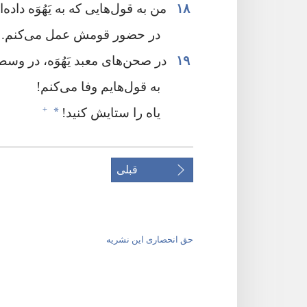
۱۸
من به قول‌هایی که به یَهُوَه داده‌ام
در حضور قومش عمل می‌کنم.‏
۱۹
در صحن‌های معبد یَهُوَه،‏ در وسط
به قول‌هایم وفا می‌کنم!‏
+
*
یاه را ستایش کنید!‏
قبلی
حق انحصاری این نشریه