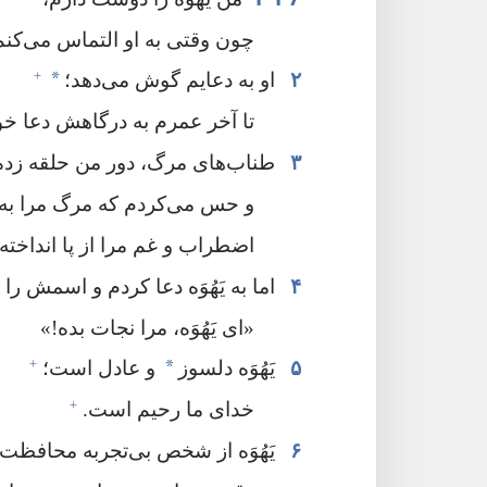
چون وقتی به او التماس می‌کنم 
+
*
۲
او به دعایم گوش می‌دهد؛‏
تا آخر عمرم به درگاهش دعا خوا
۳
طناب‌های مرگ،‏ دور من حلقه زده ب
و حس می‌کردم که مرگ مرا به
اضطراب و غم مرا از پا انداخته ب
۴
اما به یَهُوَه دعا کردم و اسمش را ب
‏«ای یَهُوَه،‏ مرا نجات بده!‏»‏
+
*
۵
یَهُوَه دلسوز
و عادل است؛‏
+
خدای ما رحیم است.‏
۶
یَهُوَه از شخص بی‌تجربه محافظت م