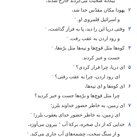
بیگانه صحبت می‌کردند خارج شدند،‏
۲
یهودا مکان مقدّس خدا شد،‏
+
و اسرائیل قلمروی او.‏
+
۳
وقتی دریا این را دید،‏ پا به فرار گذاشت،‏
+
و رود اردن به عقب رفت.‏
+
۴
کوه‌ها مثل قوچ‌ها و تپه‌ها مثل برّه‌ها،‏
جست و خیز کردند.‏
+
۵
ای دریا،‏ چرا فرار کردی؟‏
+
ای رود اردن،‏ چرا به عقب رفتی؟‏
۶
ای کوه‌ها و ای تپه‌ها،‏
چرا مثل قوچ‌ها و برّه‌ها جست و خیز کردید؟‏
۷
ای زمین،‏ به خاطر حضور خداوند بلرز؛‏
+
ای زمین،‏ به خاطر حضور خدای یعقوب بلرز!‏
*
۸
خدایی که از دل صخره،‏ برکهٔ آب
بیرون می‌آورَد،‏
+
و از سنگ سخت،‏ چشمه‌های آب جاری می‌کند.‏