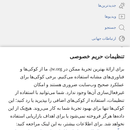
جدید
جدیدترین‌ها
می‌شود)
باز
ویدیوها
می‌شود)
جستجو
ارتباطات جهانی
راهنما
تنظیمات حریم خصوصی
اهدای اعانه
(پنجره‌ای
برای ارائهٔ بهترین تجربهٔ ممکن در jw.org، ما از کوکی‌ها و
جدید
فناوری‌های مشابه استفاده می‌کنیم. برخی کوکی‌ها برای
باز
کتابخانهٔ آنلاین نشریات شاهدان یَهُوَه
عملکرد صحیح وب‌سایت ضروری هستند و امکان
(پنجره‌ای
می‌شود)
جدید
غیرفعال‌سازی آن‌ها وجود ندارد. شما می‌توانید با استفاده از
®
JW Hub
باز
(پنجره‌ای
تنظیمات، استفاده از کوکی‌های اضافی را بپذیرید یا رد کنید؛ این
می‌شود)
جدید
®
کوکی‌ها تنها برای بهبود تجربهٔ شما به کار می‌روند. هیچ‌یک از این
JW Library
باز
داده‌ها هرگز فروخته نمی‌شود یا برای اهداف بازاریابی استفاده
می‌شود)
Watchtower Library
نخواهد شد. برای اطلاعات بیشتر، به این لینک مراجعه کنید:‏