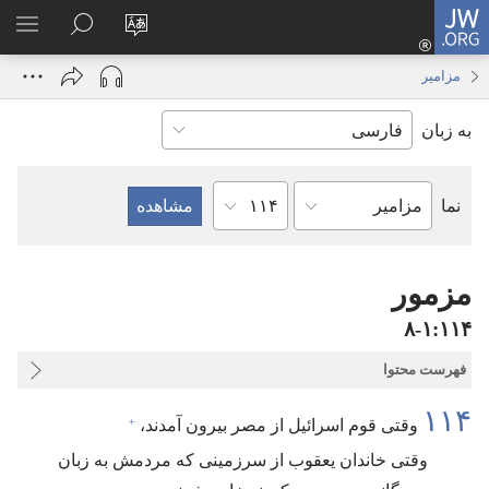
JW.ORG
ورود
زبان
در
فهر
(پنجره‌ای
سایت
JW.ORG
انتخ
جدید
مزامیر
را
جستجو
باز
به زبان
تغییر
کنید
می‌شود)
دهید
فصل
نما
کتاب
کتاب
مقدّس
مزمور
۱۱۴‏:‏۱‏-‏۸
فهرست محتوا
۱۱۴
+
وقتی قوم اسرائیل از مصر بیرون آمدند،‏
وقتی خاندان یعقوب از سرزمینی که مردمش به زبان