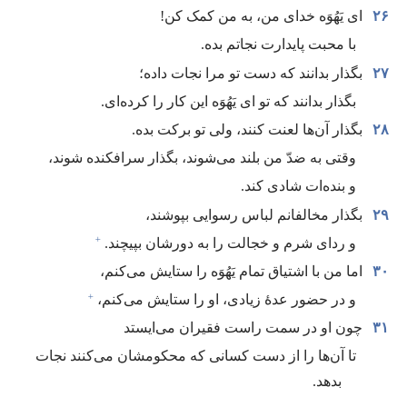
۲۶
ای یَهُوَه خدای من،‏ به من کمک کن!‏
با محبت پایدارت نجاتم بده.‏
۲۷
بگذار بدانند که دست تو مرا نجات داده؛‏
بگذار بدانند که تو ای یَهُوَه این کار را کرده‌ای.‏
۲۸
بگذار آن‌ها لعنت کنند،‏ ولی تو برکت بده.‏
وقتی به ضدّ من بلند می‌شوند،‏ بگذار سرافکنده شوند،‏
و بنده‌ات شادی کند.‏
۲۹
بگذار مخالفانم لباس رسوایی بپوشند،‏
+
و ردای شرم و خجالت را به دورشان بپیچند.‏
۳۰
اما من با اشتیاق تمام یَهُوَه را ستایش می‌کنم،‏
+
و در حضور عدهٔ زیادی،‏ او را ستایش می‌کنم،‏
۳۱
چون او در سمت راست فقیران می‌ایستد
تا آن‌ها را از دست کسانی که محکومشان می‌کنند نجات
بدهد.‏