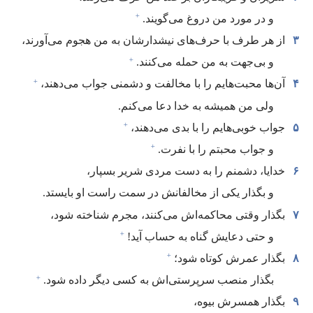
+
و در مورد من دروغ می‌گویند.‏
۳
از هر طرف با حرف‌های نیشدارشان به من هجوم می‌آورند،‏
+
و بی‌جهت به من حمله می‌کنند.‏
+
۴
آن‌ها محبت‌هایم را با مخالفت و دشمنی جواب می‌دهند،‏
ولی من همیشه به خدا دعا می‌کنم.‏
+
۵
جواب خوبی‌هایم را با بدی می‌دهند،‏
+
و جواب محبتم را با نفرت.‏
۶
خدایا،‏ دشمنم را به دست مردی شریر بسپار،‏
و بگذار یکی از مخالفانش در سمت راست او بایستد.‏
۷
بگذار وقتی محاکمه‌اش می‌کنند،‏ مجرم شناخته شود،‏
+
و حتی دعایش گناه به حساب آید!‏
+
۸
بگذار عمرش کوتاه شود؛‏
+
بگذار منصب سرپرستی‌اش به کسی دیگر داده شود.‏
۹
بگذار همسرش بیوه،‏