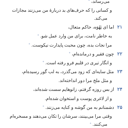
+
می‌رساند،‏
و کسانی را که حرف‌های بد دربارهٔ من می‌زنند مجازات
می‌کند.‏
۲۱
اما ای یَهُوَه،‏ حاکم متعال،‏
+
به خاطر نامت،‏ برای من وارد عمل شو.‏
+
مرا نجات بده،‏ چون محبت پایدارت نیکوست.‏
+
۲۲
چون فقیر و درمانده‌ام،‏
+
و انگار تیری در قلبم فرو رفته است.‏
۲۳
مثل سایه‌ای که زود می‌گذرد،‏ به لب گور رسیده‌ام،‏
و مثل ملخ مرا دور انداخته‌اند.‏
۲۴
از بس روزه گرفتم،‏ زانوهایم سست شده‌اند،‏
و از لاغری پوست و استخوان شده‌ام.‏
+
۲۵
دشمنانم به من گوشه و کنایه می‌زنند.‏
وقتی مرا می‌بینند،‏ سرشان را تکان می‌دهند و مسخره‌ام
+
می‌کنند.‏