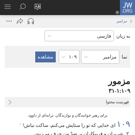
JW.ORG
ورود
زبان
در
فهر
(پنجره‌ای
سایت
JW.ORG
انتخ
جدید
مزامیر
را
جستجو
باز
به زبان
تغییر
کنید
می‌شود)
دهید
فصل
نما
کتاب
کتاب
مقدّس
مزمور
۱۰۹‏:‏۱‏-‏۳۱
فهرست محتوا
برای رهبر خوانندگان و نوازندگان.‏ ترانه‌ای از داوود.‏
۱۰۹
+
ای خدایی که تو را ستایش می‌کنم،‏ ساکت نباش!‏
۲
شریران و فریبکاران بر ضدّ من حرف می‌زنند،‏