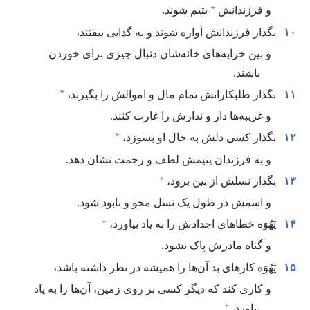
*
و فرزندانش
یتیم شوند.‏
۱۰
بگذار فرزندانش آواره شوند و به گدایی بیفتند،‏
و بین خرابه‌های خانه‌شان دنبال چیزی برای خوردن
باشند.‏
*
۱۱
بگذار طلبکارانش تمام مال و اموالش را بگیرند،‏
و غریبه‌ها دار و ندارش را غارت کنند.‏
*
۱۲
نگذار کسی دلش به حال او بسوزد،‏
و به فرزندان یتیمش لطف و رحمت نشان دهد.‏
+
۱۳
بگذار نسلش از بین برود،‏
و اسمش در طول یک نسل محو و نابود شود.‏
+
۱۴
یَهُوَه خطاهای اجدادش را به یاد بیاورد،‏
و گناه مادرش پاک نشود.‏
۱۵
یَهُوَه کارهای بد آن‌ها را همیشه در نظر داشته باشد،‏
و کاری کند که دیگر کسی بر روی زمین،‏ آن‌ها را به یاد
+
نیاورد.‏