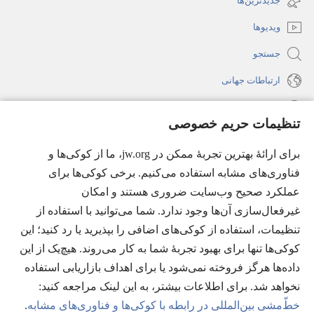
جدیدترین‌ها
می‌شود)
باز
ویدیوها
می‌شود)
جستجو
ارتباطات جهانی
راهنما
تنظیمات حریم خصوصی
اهدای اعانه
(پنجره‌ای
برای ارائهٔ بهترین تجربهٔ ممکن در jw.org، ما از کوکی‌ها و
جدید
فناوری‌های مشابه استفاده می‌کنیم. برخی کوکی‌ها برای
باز
کتابخانهٔ آنلاین نشریات شاهدان یَهُوَه
عملکرد صحیح وب‌سایت ضروری هستند و امکان
(پنجره‌ای
می‌شود)
جدید
غیرفعال‌سازی آن‌ها وجود ندارد. شما می‌توانید با استفاده از
®
JW Hub
باز
(پنجره‌ای
تنظیمات، استفاده از کوکی‌های اضافی را بپذیرید یا رد کنید؛ این
می‌شود)
جدید
®
کوکی‌ها تنها برای بهبود تجربهٔ شما به کار می‌روند. هیچ‌یک از این
JW Library
باز
داده‌ها هرگز فروخته نمی‌شود یا برای اهداف بازاریابی استفاده
می‌شود)
Watchtower Library
نخواهد شد. برای اطلاعات بیشتر، به این لینک مراجعه کنید:‏
خطّ‌مشی بین‌المللی در رابطه با کوکی‌ها و فناوری‌های مشابه
.