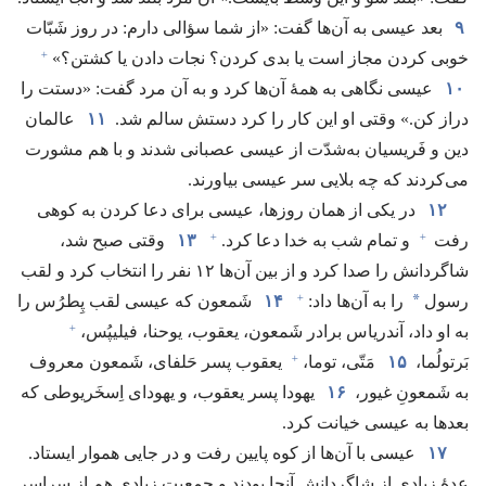
۹
بعد عیسی به آن‌ها گفت:‏ «از شما سؤالی دارم:‏ در روز شَبّات
+
خوبی کردن مجاز است یا بدی کردن؟‏ نجات دادن یا کشتن؟‏»‏
۱۰
عیسی نگاهی به همهٔ آن‌ها کرد و به آن مرد گفت:‏ «دستت را
دراز کن.‏» وقتی او این کار را کرد دستش سالم شد.‏
۱۱
عالمان
دین و فَریسیان به‌شدّت از عیسی عصبانی شدند و با هم مشورت
می‌کردند که چه بلایی سر عیسی بیاورند.‏
۱۲
در یکی از همان روزها،‏ عیسی برای دعا کردن به کوهی
+
+
رفت
و تمام شب به خدا دعا کرد.‏
۱۳
وقتی صبح شد،‏
شاگردانش را صدا کرد و از بین آن‌ها ۱۲ نفر را انتخاب کرد و لقب
+
*
رسول
را به آن‌ها داد:‏
۱۴
شَمعون که عیسی لقب پِطرُس را
+
به او داد،‏ آندریاس برادر شَمعون،‏ یعقوب،‏ یوحنا،‏ فیلیپُس،‏
+
بَرتولُما،‏
۱۵
مَتّی،‏ توما،‏
یعقوب پسر حَلفای،‏ شَمعون معروف
به شَمعونِ غیور،‏
۱۶
یهودا پسر یعقوب،‏ و یهودای اِسخَریوطی که
بعدها به عیسی خیانت کرد.‏
۱۷
عیسی با آن‌ها از کوه پایین رفت و در جایی هموار ایستاد.‏
عدهٔ زیادی از شاگردانش آنجا بودند و جمعیت زیادی هم از سراسر