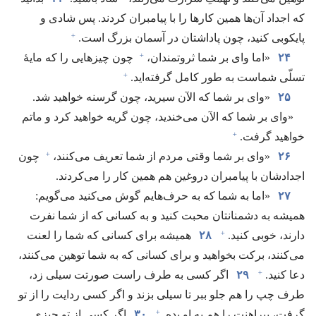
که اجداد آن‌ها همین کارها را با پیامبران کردند.‏ پس شادی و
+
پایکوبی کنید،‏ چون پاداشتان در آسمان بزرگ است.‏
+
۲۴
‏«اما وای بر شما ثروتمندان،‏
چون چیزهایی را که مایهٔ
+
تسلّی شماست به طور کامل گرفته‌اید.‏
۲۵
‏«وای بر شما که الآن سیرید،‏ چون گرسنه خواهید شد.‏
‏«وای بر شما که الآن می‌خندید،‏ چون گریه خواهید کرد و ماتم
+
خواهید گرفت.‏
+
۲۶
‏«وای بر شما وقتی مردم از شما تعریف می‌کنند،‏
چون
اجدادشان با پیامبران دروغین هم همین کار را می‌کردند.‏
۲۷
‏«اما به شما که به حرف‌هایم گوش می‌کنید می‌گویم:‏
همیشه به دشمنانتان محبت کنید و به کسانی که از شما نفرت
+
دارند،‏ خوبی کنید.‏
۲۸
همیشه برای کسانی که شما را لعنت
می‌کنند،‏ برکت بخواهید و برای کسانی که به شما توهین می‌کنند،‏
+
دعا کنید.‏
۲۹
اگر کسی به طرف راست صورتت سیلی زد،‏
طرف چپ را هم جلو ببر تا سیلی بزند و اگر کسی ردایت را از تو
+
گرفت،‏ پیراهنت را هم به او بده.‏
۳۰
اگر کسی از تو چیزی