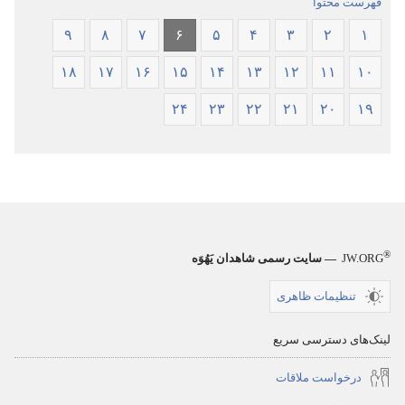
فهرست محتوا
۹
۸
۷
۶
۵
۴
۳
۲
۱
۱۸
۱۷
۱۶
۱۵
۱۴
۱۳
۱۲
۱۱
۱۰
۲۴
۲۳
۲۲
۲۱
۲۰
۱۹
®
JW.ORG
— سایت رسمی شاهدان یَهُوَه
تنظیمات ظاهری
لینک‌های دسترسی سریع
درخواست ملاقات