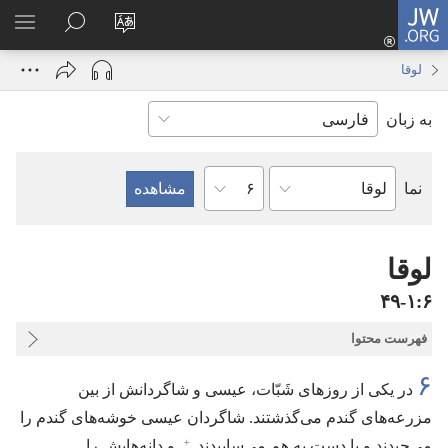
JW.ORG
ورود
زبان
در
فهر
(پنجره‌ای
سایت
JW.ORG
انتخ
جدید
لوقا
را
جستجو
باز
به زبان
تغییر
کنید
می‌شود)
دهید
فصل
نما
کتاب
کتاب
مقدّس
لوقا
۶‏:‏۱‏-‏۴۹
فهرست محتوا
۶
در یکی از روزهای شَبّات،‏ عیسی و شاگردانش از بین
مزرعه‌های گندم می‌گذشتند.‏ شاگردان عیسی خوشه‌های گندم را
+
می‌چیدند و با دست به هم می‌ساییدند
و دانه‌هایش را