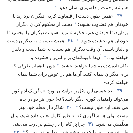
+
همیشه رحمت و دلسوزی نشان دهید.‏
۳۷
‏«همین طور،‏ دست از قضاوت کردن دیگران بردارید تا
+
خودتان هم قضاوت نشوید؛‏
دست از محکوم کردن دیگران
بردارید،‏ تا خودتان هم محکوم نشوید.‏ همیشه دیگران را ببخشید تا
+
خودتان هم بخشیده شوید.‏
۳۸
همیشه نسبت به دیگران دست
و دلباز باشید،‏ آن وقت دیگران هم نسبت به شما دست و دلباز
+
خواهند بود؛‏
آن‌ها با پیمانه‌ای پر و لبریز و فشرده و
*
تکان‌داده‌شده به شما خواهند بخشید،‏
چون با همان ظرفی که
برای دیگران پیمانه کنید،‏ آن‌ها هم در عوض برای شما پیمانه
خواهند کرد.‏»‏
۳۹
بعد عیسی این مَثَل را برایشان آورد:‏ «مگر یک آدم کور
می‌تواند راهنمای کوری دیگر باشد؟‏ نه!‏ چون هر دو در چاه
+
می‌افتند،‏ این طور نیست؟‏
۴۰
شاگرد از معلّم خود بهتر
نیست.‏ ولی هر شاگردی که به طور کامل تعلیم داده شود،‏ مثل
معلّمش می‌شود.‏
۴۱
چرا پَر کاه را در چشم برادرت می‌بینی،‏
+
ولی تیر چوبی‌ای را که در چشم خودت داری نمی‌بینی؟‏
۴۲