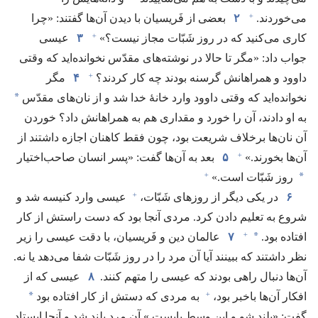
+
می‌خوردند.‏
۲
بعضی از فَریسیان با دیدن آن‌ها گفتند:‏ «چرا
+
کاری می‌کنید که در روز شَبّات مجاز نیست؟‏»‏
۳
عیسی
جواب داد:‏ «مگر تا حالا در نوشته‌های مقدّس نخوانده‌اید که وقتی
+
داوود و همراهانش گرسنه بودند چه کار کردند؟‏
۴
مگر
*
نخوانده‌اید که وقتی داوود وارد خانهٔ خدا شد و از نان‌های مقدّس
به او دادند،‏ آن را خورد و مقداری هم به همراهانش داد؟‏ خوردن
آن نان‌ها برخلاف شریعت بود،‏ چون فقط کاهنان اجازه داشتند از
+
آن‌ها بخورند.‏»‏
۵
بعد به آن‌ها گفت:‏ «پسر انسان صاحب‌اختیار
+
*
روز شَبّات است.‏»‏
+
۶
در یکی دیگر از روزهای شَبّات،‏
عیسی وارد کنیسه شد و
شروع به تعلیم دادن کرد.‏ مردی آنجا بود که دست راستش از کار
+
*
افتاده بود.‏
۷
عالمان دین و فَریسیان،‏ با دقت عیسی را زیر
نظر داشتند که ببینند آیا آن مرد را در روز شَبّات شفا می‌دهد یا نه.‏
آن‌ها دنبال راهی بودند که عیسی را متهم کنند.‏
۸
عیسی که از
+
*
افکار آن‌ها باخبر بود،‏
به مردی که دستش از کار افتاده بود
گفت:‏ «بلند شو و این وسط بایست.‏» آن مرد بلند شد و آنجا ایستاد.‏