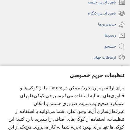
یافتن آدرس جلسه
(پنجره‌ای
جدید
یافتن آدرس کنگره
(پنجره‌ای
باز
جدید
جدیدترین‌ها
می‌شود)
باز
ویدیوها
می‌شود)
جستجو
ارتباطات جهانی
راهنما
تنظیمات حریم خصوصی
اهدای اعانه
(پنجره‌ای
برای ارائهٔ بهترین تجربهٔ ممکن در jw.org، ما از کوکی‌ها و
جدید
فناوری‌های مشابه استفاده می‌کنیم. برخی کوکی‌ها برای
باز
کتابخانهٔ آنلاین نشریات شاهدان یَهُوَه
عملکرد صحیح وب‌سایت ضروری هستند و امکان
(پنجره‌ای
می‌شود)
جدید
غیرفعال‌سازی آن‌ها وجود ندارد. شما می‌توانید با استفاده از
®
JW Hub
باز
(پنجره‌ای
تنظیمات، استفاده از کوکی‌های اضافی را بپذیرید یا رد کنید؛ این
می‌شود)
جدید
®
کوکی‌ها تنها برای بهبود تجربهٔ شما به کار می‌روند. هیچ‌یک از این
JW Library
باز