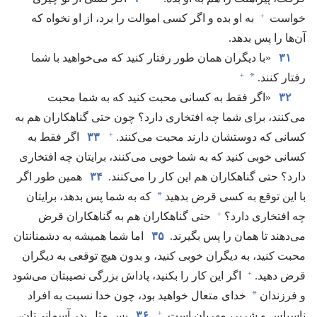
+
خواست
به او بده و اگر کسی اموالت را برد،‏ از او نخواه که
آن‌ها را پس بدهد.‏
۳۱
‏«با دیگران همان طور رفتار کنید که می‌خواهید با شما
+
*
رفتار کنند.‏
۳۲
‏«اگر فقط به کسانی محبت کنید که به شما محبت
می‌کنند،‏ برای شما چه افتخاری دارد؟‏ چون حتی گناهکاران هم به
+
کسانی که دوستشان دارند محبت می‌کنند.‏
۳۳
اگر فقط به
کسانی خوبی کنید که به شما خوبی می‌کنند،‏ برایتان چه افتخاری
دارد؟‏ حتی گناهکاران هم این کار را می‌کنند.‏
۳۴
همین طور اگر
*
با این توقع به کسی قرض بدهید
که به شما پس بدهد،‏ برایتان
+
چه افتخاری دارد؟‏
حتی گناهکاران هم به گناهکاران قرض
می‌دهند تا همان را پس بگیرند.‏
۳۵
اما شما همیشه به دشمنانتان
محبت کنید،‏ به دیگران خوبی کنید،‏ و بدون هیچ توقعی به دیگران
+
قرض دهید.‏
اگر این کار را بکنید،‏ پاداش بزرگی نصیبتان می‌شود
*
و فرزندان
خدای متعال خواهید بود،‏ چون خدا نسبت به افراد
+
ناسپاس و شریر،‏ مهربان است.‏
۳۶
پس مثل پدر آسمانی‌تان،‏