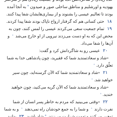
*
یهودیه و اورشلیم و مناطق ساحلی صور و صیدون
به آنجا آمده
بودند تا تعالیم عیسی را بشنوند و از بیماری‌هایشان شفا پیدا کنند.‏
۱۸
حتی کسانی هم که گرفتار ارواح ناپاک بودند شفا پیدا کردند.‏
۱۹
تمام جمعیت سعی می‌کردند عیسی را لمس کنند،‏ چون به
+
محض این که به او دست می‌زدند نیرویی از او خارج می‌شد
و
آن‌ها را شفا می‌داد.‏
۲۰
عیسی رو به شاگردانش کرد و گفت:‏
‏«شاد و سعادتمندید شما که فقیرید،‏ چون پادشاهی خدا به شما
+
تعلّق دارد.‏
۲۱
‏«شاد و سعادتمندید شما که الآن گرسنه‌اید،‏ چون سیر
+
خواهید شد.‏
‏«شاد و سعادتمندید شما که الآن گریه می‌کنید،‏ چون خواهید
+
خندید.‏
۲۲
‏«وقتی می‌بینید که مردم به خاطر پسر انسان از شما
+
+
نفرت دارند
و شما را به جمع خودشان راه نمی‌دهند
و به شما
*
توهین می‌کنند و تهمتِ شرارت می‌زنند،‏
شاد باشید.‏
۲۳
بدانید