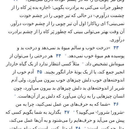
چطور جرأت می‌کنی به برادرت بگویی:‏ ‹اجازه بده پَر کاه را از
چشمت درآورم،‏› در حالی که تیر چوبی را در چشم خودت
نمی‌بینی؟‏ ای ریاکار!‏ اول آن تیر چوبی را از چشم خودت درآور.‏
آن وقت بهتر می‌توانی ببینی که چطور پَر کاه را از چشم برادرت
درآوری.‏
۴۳
‏«درخت خوب و سالم میوهٔ بد نمی‌دهد و درخت بد و
+
پوسیده هم میوهٔ خوب نمی‌دهد.‏
۴۴
هر درختی را می‌توان از
+
میوه‌اش تشخیص داد.‏
مثلاً کسی انتظار ندارد از یک گیاه خاردار
انجیر جمع کند،‏ یا از یک بوتهٔ خار انگور بچیند.‏
۴۵
آدم خوب از
اندوخته‌های خوب دلش چیزهای خوب بیرون می‌آورد،‏ ولی آدم
شریر از اندوخته‌های بد دلش چیزهای بد بیرون می‌آورد،‏ چون
+
انسان چیزهایی را به زبان می‌آورد که دلش پر از آن‌هاست.‏
۴۶
‏«شما که به حرف‌های من عمل نمی‌کنید،‏ چرا به من
+
‹سَرور!‏ سَرور!‏› می‌گویید؟‏
۴۷
بگذارید به شما بگویم کسی که
پیش من می‌آید و حرف‌هایم را می‌شنود و به آن‌ها عمل می‌کند،‏
+
مثل چه کسی است:‏
۴۸
او مثل کسی است که برای ساختن