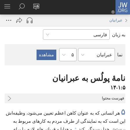
JW.ORG
ورود
زبان
در
فهر
(پنجره‌ای
سایت
JW.ORG
انتخ
جدید
عبرانیان
را
جستجو
باز
به زبان
تغییر
کنید
می‌شود)
دهید
فصل
نما
کتاب
کتاب
مقدّس
نامهٔ پولُس به عبرانیان
۵‏:‏۱‏-‏۱۴
فهرست محتوا
۵
هر انسانی که به عنوان کاهن اعظم تعیین می‌شود،‏ وظیفه‌اش
این است که به نمایندگی از طرف مردم به کارهای مربوط به
+
پرستش خدا رسیدگی کند
و هدایا و قربانی‌های لازم را برای