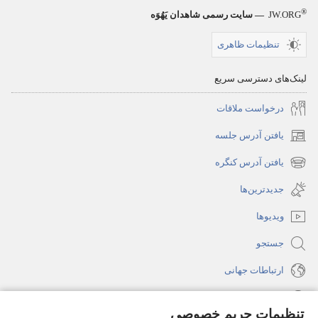
®
JW.ORG
— سایت رسمی شاهدان یَهُوَه
تنظیمات ظاهری
لینک‌های دسترسی سریع
درخواست ملاقات
یافتن آدرس جلسه
(پنجره‌ای
جدید
یافتن آدرس کنگره
(پنجره‌ای
باز
جدید
جدیدترین‌ها
می‌شود)
باز
ویدیوها
می‌شود)
جستجو
ارتباطات جهانی
راهنما
تنظیمات حریم خصوصی