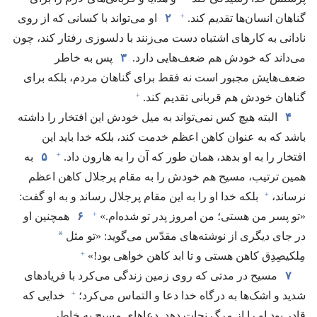
+
گناهان انسان‌ها تقدیم کند.‏
۲
او می‌تواند با کسانی که از روی
نادانی به کارهای اشتباه دست می‌زنند با دلسوزی رفتار کند،‏ چون
می‌داند که خودش هم ضعف‌هایی دارد.‏
۳
پس به خاطر
ضعف‌هایش مجبور است نه فقط برای گناهان مردم،‏ بلکه برای
+
گناهان خودش هم قربانی تقدیم کند.‏
۴
البته هیچ کس نمی‌تواند به میل خودش این افتخار را داشته
باشد که به عنوان کاهن اعظم خدمت کند،‏ بلکه خدا باید این
+
افتخار را به او بدهد،‏ همان طور که آن را به هارون داد.‏
۵
به
همین ترتیب،‏ مسیح هم خودش را به مقام پرجلال کاهن اعظم
+
نرساند،‏
بلکه خدا او را به این مقام پرجلال رساند و به او گفت:‏
+
«تو پسر من هستی؛‏ من امروز پدر تو شده‌ام.‏»‏
۶
همچنین او
*
در جای دیگری از نوشته‌های مقدّس می‌گوید:‏ «تو مثل
+
مِلکیصِدِق کاهن هستی و تا ابد کاهن خواهی بود!‏»‏
۷
مسیح در مدتی که روی زمین زندگی می‌کرد با فریادهای
+
شدید و اشک‌ها به درگاه خدا دعا و التماس می‌کرد؛‏
خدایی که
قادر بود او را از مرگ نجات دهد.‏ دعاهای مسیح به خاطر