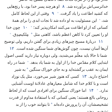
خداترسی‌اش برآورده شد.‏
۸
او هرچند پسر خدا بود،‏ با رنج‌هایی
+
که کشید اطاعت را یاد گرفت.‏
۹
وقتی از این لحاظ کامل
+
شد،‏
این مسئولیت به او داده شد تا نجات ابدی را برای همهٔ
+
کسانی که از او اطاعت می‌کنند امکان‌پذیر کند؛‏
۱۰
چون خدا
+
*
او را تعیین کرد تا کاهن اعظم باشد،‏ کاهنی مثل
مِلکیصِدِق.‏
۱۱
دربارهٔ مسیح چیزهای زیادی برای گفتن داریم،‏ ولی توضیح
آن‌ها آسان نیست،‏ چون گوش‌های شما سنگین شده است.‏
۱۲
شما تا حالا باید معلّم می‌شدید،‏ ولی دوباره نیاز دارید کسی اصول
+
ابتدایی کلام مقدّس خدا را از اول به شما یاد بدهد.‏
شما در راه
*
ایمان به عقب برگشته‌اید و به جای خوراک سنگین
به شیر
احتیاج دارید.‏
۱۳
کسی که هنوز شیر می‌خورد،‏ مثل یک نوزاد
است و با کلام خدا که شامل معیارهای عادلانهٔ اوست آشنایی
+
ندارد.‏
۱۴
اما خوراک سنگین برای افرادی است که از لحاظ
روحانی بالغ هستند؛‏ یعنی کسانی که با استفادهٔ مداوم از قدرت
*
تشخیصشان،‏ آن را پرورش داده‌اند
تا بتوانند خوب را از بد
تشخیص دهند.‏