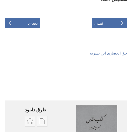
قبلی
بعدی
حق انحصاری این نشریه
طرق دانلود
گزینۀ
گزینۀ