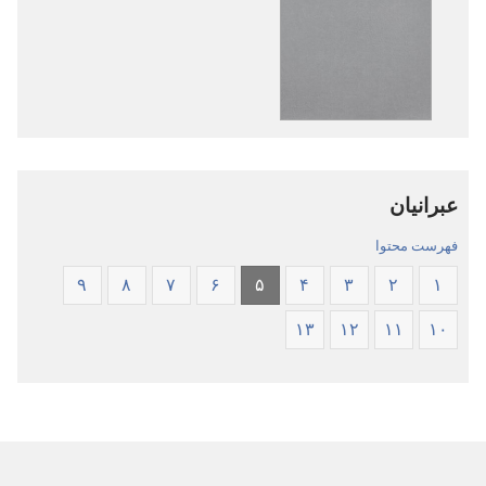
دانلود
دانلود
نشریات
فایل‌های
کتاب
صوتی
مقدّس
کتاب
—‏
مقدّس
ترجمهٔ
—‏
دنیای
ترجمهٔ
عبرانیان
جدید
دنیای
جدید
فهرست محتوا
۹
۸
۷
۶
۵
۴
۳
۲
۱
۱۳
۱۲
۱۱
۱۰