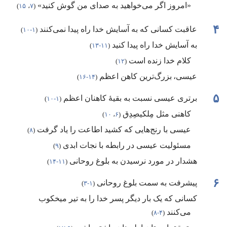
‏«امروز اگر می‌خواهید به صدای من گوش کنید»
‏(‏
۷
‏،‏
۱۵
‏)‏
۴
عاقبت کسانی که به آسایش خدا راه پیدا نمی‌کنند
‏(‏
۱-‏۱۰
‏)‏
به آسایش خدا راه پیدا کنید
‏(‏
۱۱-‏۱۳
‏)‏
کلام خدا زنده است
‏(‏
۱۲
‏)‏
عیسی،‏ بزرگ‌ترین کاهن اعظم
‏(‏
۱۴-‏۱۶
‏)‏
۵
برتری عیسی نسبت به بقیهٔ کاهنان اعظم
‏(‏
۱-‏۱۰
‏)‏
کاهنی مثل مِلکیصِدِق
‏(‏
۶
‏،‏
۱۰
‏)‏
عیسی با رنج‌هایی که کشید اطاعت را یاد گرفت
‏(‏
۸
‏)‏
مسئولیت عیسی در رابطه با نجات ابدی
‏(‏
۹
‏)‏
هشدار در مورد نرسیدن به بلوغ روحانی
‏(‏
۱۱-‏۱۴
‏)‏
۶
پیشرفت به سمت بلوغ روحانی
‏(‏
۱-‏۳
‏)‏
کسانی که یک بار دیگر پسر خدا را به تیر میخکوب
می‌کنند
‏(‏
۴-‏۸
‏)‏