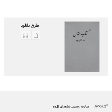
طرق دانلود
گزینۀ
گزینۀ
دانلود
دانلود
نشریات
فایل‌های
کتاب
صوتی
مقدّس
کتاب
—‏
مقدّس
ترجمهٔ
—‏
دنیای
ترجمهٔ
جدید
دنیای
جدید
®
JW.ORG
— سایت رسمی شاهدان یَهُوَه