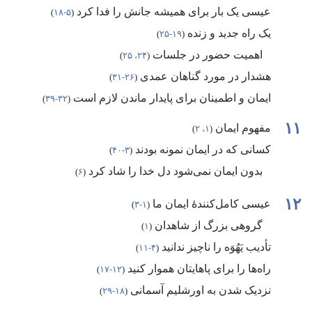
عیسی یک بار برای همیشه جانش را فدا کرد
‏(‏
۵-‏۱۸
‏)‏
یک راه جدید و زنده
‏(‏
۱۹-‏۲۵
‏)‏
اهمیت حضور در جلسات
‏(‏
۲۴،‏ ۲۵
‏)‏
هشدار در مورد گناهان عمدی
‏(‏
۲۶-‏۳۱
‏)‏
ایمان و اطمینان برای پایدار ماندن لازم است
‏(‏
۳۲-‏۳۹
‏)‏
۱۱
مفهوم ایمان
‏(‏
۱،‏ ۲
‏)‏
کسانی که در ایمان نمونه بودند
‏(‏
۳-‏۴۰
‏)‏
بدون ایمان نمی‌شود دل خدا را شاد کرد
‏(‏
۶
‏)‏
۱۲
عیسی کامل‌کنندهٔ ایمان ما
‏(‏
۱-‏۳
‏)‏
گروهی بزرگ از شاهدان
‏(‏
۱
‏)‏
تأدیب یَهُوَه را ناچیز ندانید
‏(‏
۴-‏۱۱
‏)‏
راه‌ها را برای پاهایتان هموار کنید
‏(‏
۱۲-‏۱۷
‏)‏
نزدیک شدن به اورشلیم آسمانی
‏(‏
۱۸-‏۲۹
‏)‏