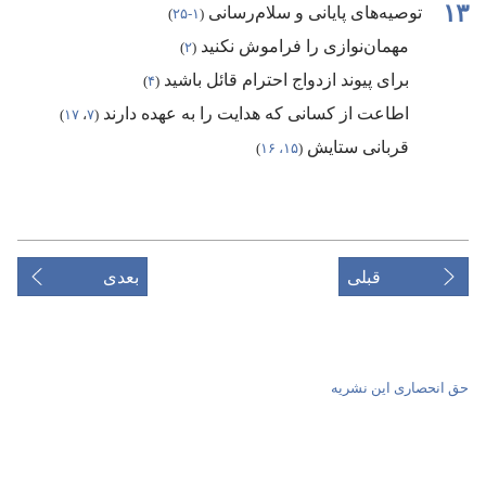
۱۳
توصیه‌های پایانی و سلام‌رسانی
‏(‏
۱-‏۲۵
‏)‏
مهمان‌نوازی را فراموش نکنید
‏(‏
۲
‏)‏
برای پیوند ازدواج احترام قائل باشید
‏(‏
۴
‏)‏
اطاعت از کسانی که هدایت را به عهده دارند
‏(‏
۷
‏،‏
۱۷
‏)‏
قربانی ستایش
‏(‏
۱۵،‏ ۱۶
‏)‏
قبلی
بعدی
حق انحصاری این نشریه