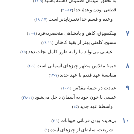
به تحقق امیدتان اطمینان داشته باشید
‏(‏
۹-‏۱۲
‏)‏
قطعی بودن وعدهٔ خدا
‏(‏
۱۳-‏۲۰
‏)‏
وعده و قسم خدا تغییرناپذیر است
‏(‏
۱۷،‏ ۱۸
‏)‏
۷
مِلکیصِدِق،‏ کاهن و پادشاهی منحصربه‌فرد
‏(‏
۱-‏۱۰
‏)‏
مسیح،‏ کاهنی بهتر از بقیهٔ کاهنان
‏(‏
۱۱-‏۲۸
‏)‏
عیسی می‌تواند ما را به طور کامل نجات دهد
‏(‏
۲۵
‏)‏
۸
خیمهٔ مقدّس مظهر چیزهای آسمانی است
‏(‏
۱-‏۶
‏)‏
مقایسهٔ عهد قدیم با عهد جدید
‏(‏
۷-‏۱۳
‏)‏
۹
عبادت در خیمهٔ مقدّس
‏(‏
۱-‏۱۰
‏)‏
عیسی با خون خود به آسمان داخل می‌شود
‏(‏
۱۱-‏۲۸
‏)‏
واسطهٔ عهد جدید
‏(‏
۱۵
‏)‏
۱۰
بی‌فایده بودن قربانی حیوانات
‏(‏
۱-‏۴
‏)‏
شریعت،‏ سایه‌ای از چیزهای آینده
‏(‏
۱
‏)‏