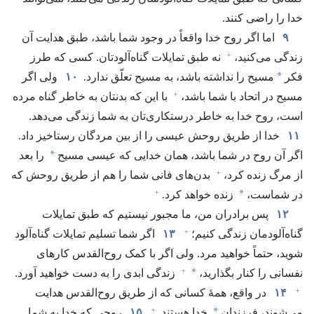
خدا را راضی کنند.‏
۹
اما اگر روح خدا واقعاً در وجود شما باشد،‏ طبق هدایت آن
+
زندگی می‌کنید،‏
نه طبق تمایلات گناه‌آلودتان.‏ کسی که طرز
*
فکر
مسیح را نداشته باشد،‏ به مسیح تعلّق ندارد.‏
۱۰
ولی اگر
+
مسیح در اتحاد با شما باشد،‏
با این که بدنتان به خاطر گناه مرده
است،‏ روح خدا به خاطر درستکاری‌تان به شما زندگی می‌دهد.‏
۱۱
خدا از طریق روحش عیسی را از بین مردگان رستاخیز داد.‏
*
اگر آن روح در شما باشد،‏ همان خدایی که عیسی مسیح
را بعد
+
از مرگ زنده کرد،‏
بدن‌های فانی شما را هم از طریق روحش که
+
*
در شماست،‏
زنده خواهد کرد.‏
۱۲
پس برادران من،‏ ما مجبور نیستیم که طبق تمایلات
+
گناه‌آلودمان زندگی کنیم؛‏
۱۳
اگر شما تسلیم تمایلات گناه‌آلود
شوید،‏ حتماً خواهید مرد.‏ ولی اگر با کمک روح‌القدس کارهای
+
*
نفسانی را کنار بگذارید،‏
زندگی ابدی را به دست خواهید آورد.‏
+
۱۴
در واقع،‏ همهٔ کسانی که از طریق روح‌القدس هدایت
+
*
می‌شوند،‏ فرزندان
خدا هستند.‏
۱۵
روحی که خدا به شما