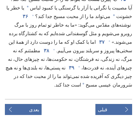
*
آیا مصیبت یا نگرانی یا آزار یا گرسنگی یا کمبود لباس
یا خطر یا
+
*
خشونت
می‌تواند ما را از محبت مسیح جدا کند؟‏
۳۶
نوشته‌های مقدّس می‌گوید:‏ «ما به خاطر تو تمام روز با مرگ
روبرو می‌شویم و مثل گوسفندانی شده‌ایم که به کشتارگاه برده
+
می‌شوند.‏»‏
۳۷
اما با کمک او که ما را دوست دارد از همهٔ این
+
سختی‌ها پیروز و سربلند بیرون می‌آییم.‏
۳۸
مطمئنم که نه
مرگ،‏ نه زندگی،‏ نه فرشتگان،‏ نه حکومت‌ها،‏ نه چیزهای حال،‏ نه
+
چیزهای آینده،‏ نه قدرت‌ها،‏
۳۹
نه پستی‌ها،‏ نه بلندی‌ها و نه هیچ
چیز دیگری که آفریده شده نمی‌تواند ما را از محبت خدا که در
*
سَرورمان عیسی مسیح
است جدا کند.‏
قبلی
بعدی