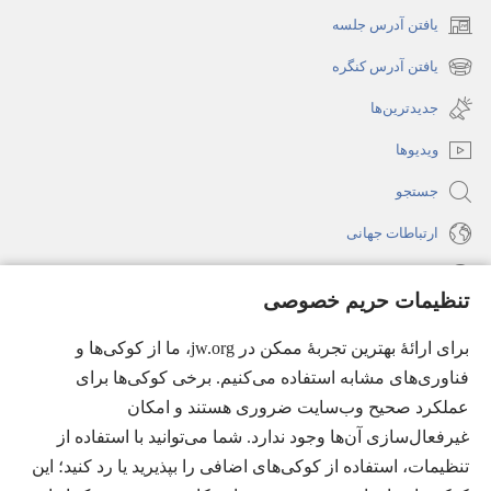
یافتن آدرس جلسه
(پنجره‌ای
جدید
یافتن آدرس کنگره
(پنجره‌ای
باز
جدید
جدیدترین‌ها
می‌شود)
باز
ویدیوها
می‌شود)
جستجو
ارتباطات جهانی
راهنما
تنظیمات حریم خصوصی
اهدای اعانه
(پنجره‌ای
برای ارائهٔ بهترین تجربهٔ ممکن در jw.org، ما از کوکی‌ها و
جدید
فناوری‌های مشابه استفاده می‌کنیم. برخی کوکی‌ها برای
باز
کتابخانهٔ آنلاین نشریات شاهدان یَهُوَه
عملکرد صحیح وب‌سایت ضروری هستند و امکان
(پنجره‌ای
می‌شود)
جدید
غیرفعال‌سازی آن‌ها وجود ندارد. شما می‌توانید با استفاده از
®
JW Hub
باز
(پنجره‌ای
تنظیمات، استفاده از کوکی‌های اضافی را بپذیرید یا رد کنید؛ این
می‌شود)
جدید