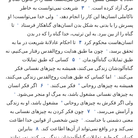
+
مرگ آزاد کرده است.‏
۳
شریعت نمی‌توانست به خاطر
+
ناکاملی انسان‌ها این کار را انجام دهد،‏
ولی خدا می‌توانست!‏ او
+
پسرش را با بدنی به شکل بدن انسان‌های گناهکار فرستاد
تا
گناه را از بین ببرد.‏ به این ترتیب،‏ خدا گناه را که در بدن
انسان‌هاست محکوم کرد
۴
تا احکام عادلانهٔ شریعت در ما به
+
تحقق برسد،‏
چون ما طبق هدایت روح‌القدس رفتار می‌کنیم،‏ نه
+
طبق تمایلات گناه‌آلودمان.‏
۵
کسانی که طبق تمایلات
گناه‌آلودشان زندگی می‌کنند،‏ همیشه به چیزهای نفسانی فکر
+
می‌کنند.‏
اما کسانی که طبق هدایت روح‌القدس زندگی می‌کنند،‏
+
*
همیشه به چیزهای روحانی
فکر می‌کنند.‏
۶
اگر فکر انسان
+
به چیزهای نفسانی مشغول باشد،‏ به مرگ او منجر می‌شود.‏
*
ولی اگر فکرش به چیزهای روحانی
مشغول باشد،‏ او به زندگی
+
و آرامش می‌رسد،‏
۷
چون فکر کردن به چیزهای نفسانی به
+
معنی دشمنی با خداست.‏
چنین شخصی از قوانین خدا اطاعت
نمی‌کند و در واقع نمی‌تواند از آن‌ها اطاعت کند.‏
۸
بنابراین
کسانی که طبق تمایلات گناه‌آلودشان زندگی می‌کنند،‏ نمی‌توانند