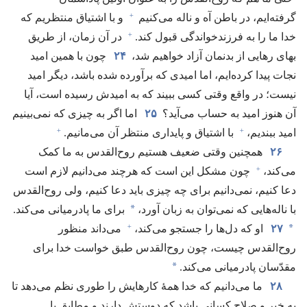
+
گرفته‌ایم،‏ در باطن آه و ناله می‌کنیم
و با اشتیاق منتظریم که
+
خدا ما را به فرزندخواندگی قبول کند.‏
در آن زمان،‏ از طریق
بهای رهایی از بدنمان آزاد خواهیم شد،‏
۲۴
چون با همین امید
نجات پیدا کرده‌ایم،‏ اما امیدی که برآورده شده باشد،‏ دیگر امید
نیست؛‏ در واقع وقتی کسی ببیند که به امیدش رسیده است،‏ آیا
آن هنوز امید به حساب می‌آید؟‏
۲۵
اما اگر به چیزی که نمی‌بینیم
+
+
امید ببندیم،‏
با اشتیاق و پایداری منتظر آن می‌مانیم.‏
۲۶
همچنین وقتی ضعیف هستیم روح‌القدس به ما کمک
+
می‌کند،‏
چون مشکل این است که هرچند می‌دانیم لازم است
دعا کنیم،‏ نمی‌دانیم برای چه چیزی باید دعا کنیم،‏ ولی روح‌القدس
*
با ناله‌هایی که نمی‌توان به زبان آورد،‏
برای ما پادرمیانی می‌کند.‏
+
*
۲۷
او که دل‌ها را جستجو می‌کند،‏
می‌داند منظور
روح‌القدس چیست،‏ چون روح‌القدس طبق خواست خدا برای
*
مقدّسان پادرمیانی می‌کند.‏
۲۸
ما می‌دانیم که خدا همهٔ کارهایش را طوری نظم می‌دهد تا
به خیر و صلاح کسانی باشد که دوستش دارند و مطابق با