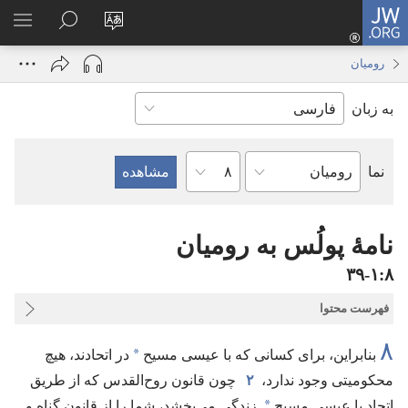
JW.ORG
ورود
زبان
در
فهر
(پنجره‌ای
سایت
JW.ORG
انتخ
جدید
رومیان
را
جستجو
باز
به زبان
تغییر
کنید
می‌شود)
دهید
فصل
نما
کتاب
کتاب
مقدّس
نامهٔ پولُس به رومیان
۸‏:‏۱‏-‏۳۹
فهرست محتوا
۸
*
بنابراین،‏ برای کسانی که با عیسی مسیح
در اتحادند،‏ هیچ
محکومیتی وجود ندارد،‏
۲
چون قانون روح‌القدس که از طریق
*
اتحاد با عیسی مسیح
زندگی می‌بخشد،‏ شما را از قانون گناه و