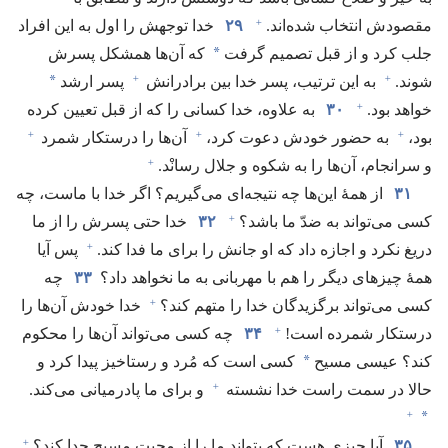
+
مقصودش انتخاب شده‌اند.‏
۲۹
خدا توجهش را اول به این افراد
*
جلب کرد و از قبل تصمیم گرفت
که آن‌ها همشکل پسرش
+
+
*
شوند.‏
به این ترتیب،‏ پسر خدا بین برادرانش
پسر ارشد
+
خواهد بود.‏
۳۰
به علاوه،‏ خدا کسانی را که از قبل تعیین کرده
+
+
+
بود،‏
به حضور خودش دعوت کرد،‏
آن‌ها را درستکار شمرد
+
و سرانجام،‏ آن‌ها را به شکوه و جلال رسانْد.‏
۳۱
از همهٔ این‌ها چه نتیجه‌ای می‌گیریم؟‏ اگر خدا با ماست،‏ چه
+
کسی می‌تواند به ضدّ ما باشد؟‏
۳۲
خدا حتی پسرش را از ما
+
دریغ نکرد و اجازه داد که او جانش را برای ما فدا کند.‏
پس آیا
همهٔ چیزهای دیگر را هم با مهربانی به ما نخواهد داد؟‏
۳۳
چه
+
کسی می‌تواند برگزیدگان خدا را متهم کند؟‏
خدا خودش آن‌ها را
+
درستکار شمرده است!‏
۳۴
چه کسی می‌تواند آن‌ها را محکوم
*
کند؟‏ عیسی مسیح
کسی است که مُرد و رستاخیز پیدا کرد و
+
حالا در سمت راست خدا نشسته
و برای ما پادرمیانی می‌کند.‏
+
*
+
۳۵
آیا چیزی هست که بتواند ما را از محبت مسیح جدا کند؟‏