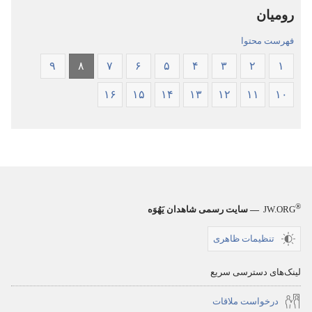
رومیان
جدید
دنیای
جدید
فهرست محتوا
۹
۸
۷
۶
۵
۴
۳
۲
۱
۱۶
۱۵
۱۴
۱۳
۱۲
۱۱
۱۰
®
JW.ORG
— سایت رسمی شاهدان یَهُوَه
تنظیمات ظاهری
لینک‌های دسترسی سریع
درخواست ملاقات