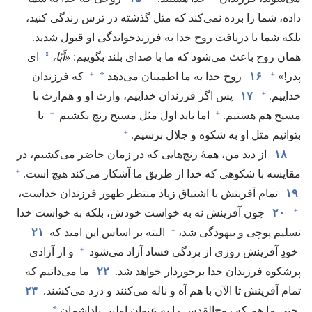
داده،‏ شما را برده نمی‌کند که مثل گذشته در ترس زندگی کنید،‏
بلکه شما با دریافت روح خدا به فرزندخواندگی او قبول شدید.‏
*
همان روح باعث می‌شود که ما با صدای بلند بگوییم:‏
‏«اَبّا،‏
ای
+
+
*
پدر!‏»‏
۱۶
روح خدا به ما اطمینان می‌دهد
که فرزندان
+
خداییم.‏
۱۷
پس اگر فرزندان خداییم،‏ وارث او و هم‌ارث با
+
+
مسیح هم هستیم.‏
اما باید اول مثل مسیح رنج بکشیم
تا
+
بتوانیم مثل او به شکوه و جلال برسیم.‏
۱۸
از دید من،‏ همهٔ رنج‌هایی که در زمان حاضر می‌کشیم،‏ در
+
مقایسه با شکوهی که خدا از طریق ما آشکار می‌کند هیچ است.‏
۱۹
تمام آفرینش با اشتیاق زیاد منتظر ظهور فرزندان خداست،‏
+
۲۰
چون آفرینش نه به خواست خودش،‏ بلکه به خواست خدا
+
تسلیم پوچی و بیهودگی شد،‏
البته بر اساس این امید که
۲۱
+
خودِ آفرینش روزی از بردگی فساد آزاد می‌شود
و از آزادی
پرشکوه فرزندان خدا برخوردار خواهد شد.‏
۲۲
ما می‌دانیم که
تمام آفرینش تا الآن با هم آه و ناله می‌کنند و درد می‌کشند.‏
۲۳
*
حتی ما هم که روح‌القدس را به عنوان اولین پاداشمان