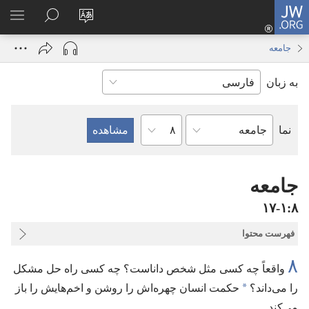
JW.ORG
ورود
زبان
در
فهر
(پنجره‌ای
سایت
JW.ORG
انتخ
جدید
جامعه
را
جستجو
باز
به زبان
تغییر
کنید
می‌شود)
دهید
فصل
نما
کتاب
کتاب
مقدّس
جامعه
۸‏:‏۱‏-‏۱۷
فهرست محتوا
۸
واقعاً چه کسی مثل شخص داناست؟‏ چه کسی راه حل مشکل
*
را می‌داند؟‏
حکمت انسان چهره‌اش را روشن و اخم‌هایش را باز
می‌کند.‏