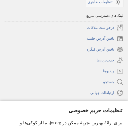
تنظیمات ظاهری
لینک‌های دسترسی سریع
درخواست ملاقات
یافتن آدرس جلسه
(پنجره‌ای
جدید
یافتن آدرس کنگره
(پنجره‌ای
باز
جدید
جدیدترین‌ها
می‌شود)
باز
ویدیوها
می‌شود)
جستجو
ارتباطات جهانی
راهنما
تنظیمات حریم خصوصی
اهدای اعانه
(پنجره‌ای
برای ارائهٔ بهترین تجربهٔ ممکن در jw.org، ما از کوکی‌ها و
جدید