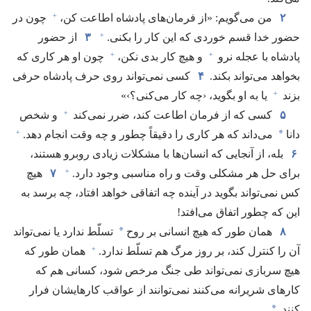
+
۲
من می‌گویم:‏ «از فرمان‌های پادشاه اطاعت کن،‏
چون در
+
حضور خدا قسم خوردی که این کار را بکنی.‏
۳
از حضور
+
+
پادشاه با عجله نرو
و هیچ کار بدی نکن،‏
چون او هر کاری که
بخواهد می‌تواند بکند.‏
۴
کسی نمی‌تواند روی حرف پادشاه حرفی
+
بزند
یا به او بگوید،‏ ‹چه کار می‌کنی؟‏›»‏
+
۵
کسی که از فرمان اطاعت کند،‏ ضرر نمی‌کند
و شخص
+
*
دانا
می‌داند که هر کاری را دقیقاً چطور و چه وقت انجام دهد.‏
۶
بله،‏ از آنجایی که انسان‌ها با مشکلات زیادی روبرو هستند،‏
+
برای حل هر مشکلی وقت و راه مناسبی وجود دارد.‏
۷
هیچ
کس نمی‌تواند بگوید در آینده چه اتفاقی خواهد افتاد،‏ چه برسد به
این که چطور اتفاق می‌افتد!‏
*
۸
همان طور که هیچ انسانی بر روح
تسلّط ندارد یا نمی‌تواند
+
آن را کنترل کند،‏ بر روز مرگ هم تسلّط ندارد.‏
همان طور که
هیچ سربازی نمی‌تواند طی جنگ مرخص شود،‏ کسانی هم که
کارهای شریرانه می‌کنند نمی‌توانند از عواقب کارهایشان فرار
*
کنند.‏