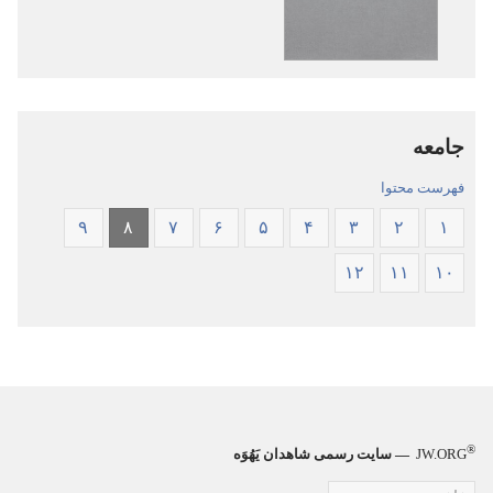
کتاب
صوتی
مقدّس
کتاب
—‏
مقدّس
ترجمهٔ
—‏
دنیای
ترجمهٔ
جامعه
جدید
دنیای
جدید
فهرست محتوا
۹
۸
۷
۶
۵
۴
۳
۲
۱
۱۲
۱۱
۱۰
®
JW.ORG
— سایت رسمی شاهدان یَهُوَه