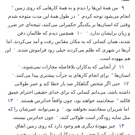
*
۹
من همهٔ این‌ها را دیدم و به همهٔ کارهایی که روی زمین
*
انجام می‌شود توجه کردم.‏
در طول همهٔ این مدت متوجه شدم
وقتی که انسان‌ها بر یکدیگر حکمرانی می‌کنند،‏ نتیجه‌ای جز ضرر
+
و زیان برایشان ندارد.‏
۱۰
همچنین دیدم که ظالمان دفن
شدند،‏ همان کسانی که به مکان مقدّس رفت و آمد می‌کردند.‏ اما
+
آن‌ها در شهری که ظلم می‌کردند خیلی زود فراموش شدند.‏
این
هم بیهوده است.‏
+
۱۱
از آنجایی که بدکاران بلافاصله مجازات نمی‌شوند،‏
+
*
انسان‌ها
برای انجام کارهای بد جرأت بیشتری پیدا می‌کنند.‏
۱۲
حتی اگر شخص گناهکار صد بار خطا کند و عمر طولانی
داشته باشد،‏ می‌دانم کسانی که برای خدای حقیقی احترام عمیق
+
*
قائلند
سعادتمند خواهند بود،‏ چون واقعاً خداترس هستند.‏
۱۳
+
اما شریران سعادتمند نخواهند بود
و نمی‌توانند عمرشان را که
+
مثل سایه زودگذر است طولانی کنند،‏
چون خداترس نیستند.‏
۱۴
چیز بیهودهٔ دیگری هم وجود دارد که روی زمین اتفاق
می‌افتد:‏ این که با بعضی از درستکاران مثل شریران برخورد