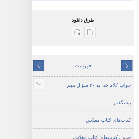
طرق دانلود
گزینۀ
گزینۀ
دانلود
دانلود
نشریات
فایل‌های
کتاب
صوتی
فهرست
قبلی
مقدّس
کتاب
بعدی
—‏
مقدّس
جواب کلام خدا به ۲۰ سؤال مهم
ترجمهٔ
—‏
نمای
دنیای
ترجمهٔ
مطالب
پیشگفتار
جدید
دنیای
بیشتر
جدید
کتاب‌های کتاب مقدّس
جدول کتاب‌های کتاب مقدّس