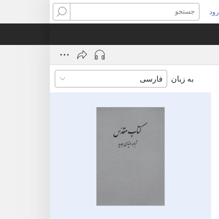
ود
نجره‌ای
جستجو
ید
ز
‌شود)
به زبان