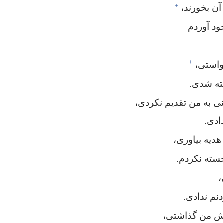
+
ن بخورند،‏
د آوردم
+
استی،‏
+
ته شدی.‏
 به من تقدیم نکردی،‏
ادی.‏
دیه بیاوری،‏
+
خسته نکردم.‏
‏
+
م ندادی.‏
ش من گذاشتی،‏