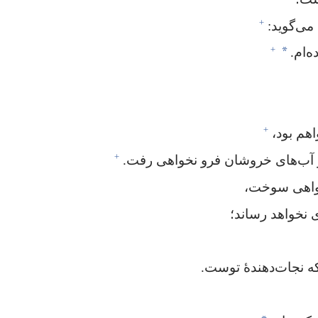
+
ی‌گوید:‏
+
*
‌ام.‏
+
هم بود،‏
+
ر آب‌های خروشان فرو نخواهی رفت.‏
واهی سوخت،‏
 نخواهد رساند؛‏
 نجات‌دهندهٔ توست.‏