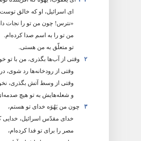
ای اسرائیل،‏ او که خالق توست م
‏«نترس!‏ چون من تو را نجات داده
من تو را به اسم صدا کرده‌ام.‏
تو متعلّق به من هستی.‏
۲
وقتی از آب‌ها بگذری،‏ من با تو خوا
وقتی از رودخانه‌ها رد شوی،‏ د
وقتی از وسط آتش بگذری،‏ نخ
و شعله‌هایش به تو هیچ صدمه‌ای
۳
چون من یَهُوَه خدای تو هستم،‏
خدای مقدّس اسرائیل،‏ خدایی که
مصر را برای تو فدا کرده‌ام،‏