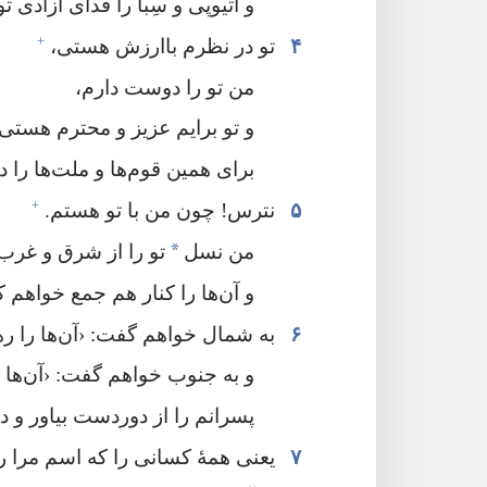
و اتیوپی و سِبا را فدای آزادی تو 
+
۴
تو در نظرم باارزش هستی،‏
من تو را دوست دارم،‏
و تو برایم عزیز و محترم هستی.‏
برای همین قوم‌ها و ملت‌ها را 
+
۵
نترس!‏ چون من با تو هستم.‏
*
من نسل
تو را از شرق و غرب ب
و آن‌ها را کنار هم جمع خواهم کر
۶
به شمال خواهم گفت:‏ ‹آن‌ها را رها 
و به جنوب خواهم گفت:‏ ‹آن‌ها ر
پسرانم را از دوردست بیاور و دخ
۷
یعنی همهٔ کسانی را که اسم مرا ر