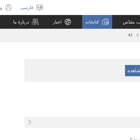
فارسی
ور
انتخاب
(پ
زبان
جد
اب مقدّس
کتابخانه
اخبار
دربارهٔ ما
با
می
43
ست؛‏