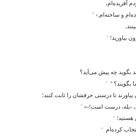
 آفریده‌ام،‏
+
ام و ساخته‌ام.‏›‏
ند،‏
+
ن بیاورید!‏
د بگوید چه پیش می‌آید؟‏
+
*
ا بگویند؟‏
یاورند تا درستی حرفشان را ثابت کنند؛‏
+
‏ ‹بله،‏ درست است!‏›»‏
+
 هستید؛‏
+
تخاب کرده‌ام