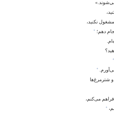
‌شوند.‏»‏
د،‏
مشغول نکنید،‏
+
ام دهم؛‏
م.‏
ید؟‏
+
‌آورم.‏
و شترمرغ‌ها
راهم می‌کنم،‏
+
،‏