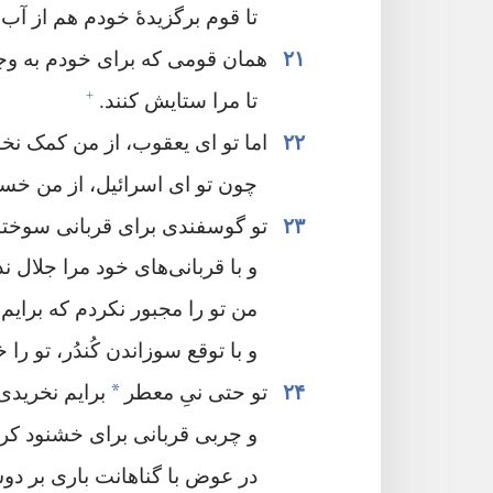
تا قوم برگزیدهٔ خودم هم از آب آ
۲۱
همان قومی که برای خودم به وجو
+
تا مرا ستایش کنند.‏
۲۲
اما تو ای یعقوب،‏ از من کمک نخو
چون تو ای اسرائیل،‏ از من خس
۲۳
تو گوسفندی برای قربانی سوختنی
و با قربانی‌های خود مرا جلال ند
من تو را مجبور نکردم که برایم ه
و با توقع سوزاندن کُندُر،‏ تو را 
*
۲۴
تو حتی نیِ معطر
برایم نخریدی،
و چربی قربانی برای خشنود کردن
در عوض با گناهانت باری بر دو