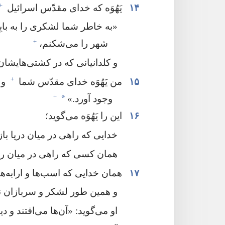
+
۱۴
یَهُوَه که خدای مقدّس اسرائیل
‏«به خاطر شما لشکری را به باب
+
شهر را می‌شکنم،‏
و کلدانیانی که در کشتی‌هایشان 
+
۱۵
من یَهُوَه خدای مقدّس شما
و 
+
*
وجود آورد.‏»‏
۱۶
این را یَهُوَه می‌گوید؛‏
خدایی که راهی در میان دریا باز 
همان کسی که راهی در میان رود
۱۷
همان خدایی که اسب‌ها و ارابه‌ه
و همین طور لشکر و سربازان نی
او می‌گوید:‏ «آن‌ها می‌افتند و دی