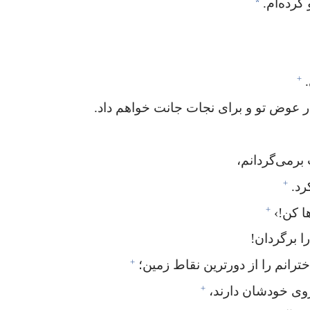
*
کرده‌ام.‏
+
در عوض تو و برای نجات جانت خواهم داد.‏
رمی‌گردانم،‏
+
د.‏
+
کن!‏›‏
ا برگردان!‏
+
ترانم را از دورترین نقاط زمین؛‏
+
وی خودشان دارند،‏