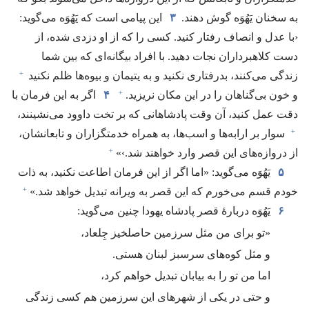
به سخنان یَهُوَه گوش دهند.‏
۳
این پیامی است که یَهُوَه می‌گوید:‏
‹با عدل و انصاف رفتار کنید.‏ کسی را که از او دزدی شده،‏ از
دست کلاهبرداران نجات دهید.‏ با افراد بیگانه‌ای که بین شما
+
زندگی می‌کنند،‏ بدرفتاری نکنید و به یتیمان و بیوه‌ها ظلم نکنید
+
و خون بی‌گناهان را در این مکان نریزید.‏
۴
اگر به این فرمان با
دقت عمل کنید،‏ آن وقت پادشاهانی که بر تخت داوود می‌نشینند،‏
+
سوار بر ارابه‌ها و اسب‌ها،‏ به همراه خدمتگزاران و تابعانشان،‏
+
از دروازه‌های این قصر وارد خواهند شد.‏›»‏
۵
یَهُوَه می‌گوید:‏ «اما اگر از این فرمان اطاعت نکنید،‏ به ذات
+
خودم قسم می‌خورم که این قصر به ویرانه تبدیل خواهد شد.‏»‏
۶
یَهُوَه دربارهٔ قصر پادشاه یهودا چنین می‌گوید:‏
‏«تو برای من مثل سرزمین حاصلخیز جِلعاد،‏
و مثل کوه‌های سرسبز لبنان هستی.‏
اما من تو را به بیابان تبدیل خواهم کرد،‏
و حتی در یکی از شهرهای این سرزمین هم کسی زندگی