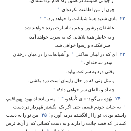
از جوانی همیشه در همین راه قدم برداشته‌ای،‏
+
چون از من اطاعت نکرده‌ای.‏
+
*
۲۲
بادی شدید همهٔ شبانانت را خواهد برد.‏
عاشقان پرشور تو هم به اسارت برده خواهند شد،‏
و به خاطر همهٔ بلاهایی که به سرت خواهد آمد،‏
سرافکنده و رسوا خواهی شد.‏
+
۲۳
ای که در لبنان ساکنی
و آشیانه‌ات را در میان درختان
+
سِدر ساخته‌ای،‏
وقتی درد به سراغت بیاید،‏
و مثل زنی که در حال زایمان است درد بکشی،‏
+
چه آه و ناله‌ای سر خواهی داد!‏»‏
+
*
۲۴
یَهُوَه می‌گوید:‏ «ای کُنیاهو،‏
پسر پادشاه یهودا یِهویاقیم،‏
+
به حیات خودم قسم،‏ حتی اگر یک انگشتر مُهردار در دست
راستم بودی،‏ تو را از انگشتم درمی‌آوردم!‏
۲۵
من تو را به دست
کسانی که قصد جانت را دارند و به دست کسانی که از آن‌ها ترس