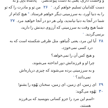
*
و وحشت داری،‏ یعنی به دست نِبوکَدنَصَّر،‏
پادشاه بابِل و به
+
دست کلدانیان تسلیم خواهم کرد.‏
۲۶
من تو و مادرت را که تو
*
را به دنیا آورد،‏ به سرزمینی دیگر خواهم فرستاد.‏
هیچ کدام از
شما در آنجا به دنیا نیامدید،‏ ولی هر دو در آنجا خواهید مرد.‏
۲۷
شما هیچ وقت به سرزمینی که آرزوی دیدنش را دارید،‏
+
برنمی‌گردید.‏
۲۸
آیا این مرد،‏ یعنی کُنیاهو،‏ مثل ظرفی شکسته است که به
درد کسی نمی‌خورَد،‏
و هیچ کس آن را نمی‌خواهد؟‏
چرا او و فرزندانش دور انداخته می‌شوند،‏
و به سرزمینی برده می‌شوند که چیزی درباره‌اش
+
نمی‌دانند؟‏
۲۹
ای زمین،‏ ای زمین،‏ ای زمین،‏ سخنان یَهُوَه را بشنو!‏
۳۰
یَهُوَه می‌گوید:‏
‏«اسم این مرد را جزو کسانی بنویسید که بی‌فرزند
هستند،‏