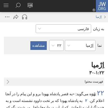
JW.ORG
ورود
زبان
در
فهر
(پنجره‌ای
سایت
JW.ORG
انتخ
جدید
اِرْمیا
را
جستجو
باز
به زبان
تغییر
کنید
می‌شود)
دهید
فصل
نما
کتاب
کتاب
مقدّس
اِرْمیا
۲۲‏:‏۱‏-‏۳۰
فهرست محتوا
۲۲
یَهُوَه می‌گوید:‏ «به قصر پادشاه یهودا برو و این پیام را در آنجا
اعلام کن.‏
۲
به پادشاه یهودا که بر تخت داوود نشسته است و به
خدمتگزاران و تابعانش که از این دروازه‌ها داخل می‌شوند بگو که