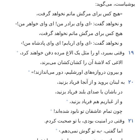
یوشیاست،‏ می‌گوید:‏
‏«هیچ کس برای مرگش ماتم نخواهد گرفت،‏
و نخواهد گفت:‏ ‹ای وای برادر من!‏ ای وای خواهر من!‏›‏
هیچ کس برای مرگش ماتم نخواهد گرفت،‏
و نخواهد گفت:‏ ‹ای وای اربابم!‏ ای وای پادشاه من!‏›‏
+
۱۹
وقتی بمیرد،‏ او را مثل یک الاغ مرده دفن خواهند کرد،‏
الاغی که لاشهٔ آن را کشان‌کشان می‌برند،‏
+
و بیرون دروازه‌های اورشلیم،‏ دور می‌اندازند!‏»‏
۲۰
به لبنان بروید و از آنجا فریاد بزنید،‏
در باشان با صدای بلند فریاد بزنید،‏
+
و از عَباریم هم فریاد بزنید،‏
+
چون تمام عاشقان تو نابود شده‌اند!‏
۲۱
وقتی در امنیت بودی،‏ با تو صحبت کردم.‏
+
اما گفتی،‏ ‹به تو گوش نمی‌دهم.‏›‏