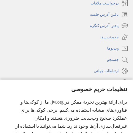
درخواست ملاقات
یافتن آدرس جلسه
(پنجره‌ای
جدید
یافتن آدرس کنگره
(پنجره‌ای
باز
جدید
جدیدترین‌ها
می‌شود)
باز
ویدیوها
می‌شود)
جستجو
ارتباطات جهانی
راهنما
تنظیمات حریم خصوصی
اهدای اعانه
(پنجره‌ای
برای ارائهٔ بهترین تجربهٔ ممکن در jw.org، ما از کوکی‌ها و
جدید
فناوری‌های مشابه استفاده می‌کنیم. برخی کوکی‌ها برای
باز
کتابخانهٔ آنلاین نشریات شاهدان یَهُوَه
عملکرد صحیح وب‌سایت ضروری هستند و امکان
(پنجره‌ای
می‌شود)
جدید
غیرفعال‌سازی آن‌ها وجود ندارد. شما می‌توانید با استفاده از
®
JW Hub
باز
(پنجره‌ای