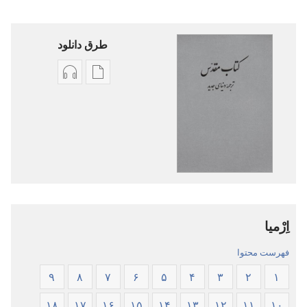
طرق دانلود
گزینۀ
گزینۀ
دانلود
دانلود
نشریات
فایل‌های
کتاب
صوتی
مقدّس
کتاب
—‏
مقدّس
ترجمهٔ
—‏
دنیای
ترجمهٔ
اِرْمیا
جدید
دنیای
جدید
فهرست محتوا
۹
۸
۷
۶
۵
۴
۳
۲
۱
۱۸
۱۷
۱۶
۱۵
۱۴
۱۳
۱۲
۱۱
۱۰