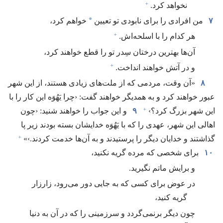
+
نخواهد کرد.‏
*
۷
من افرادی را برای نابودی تو تعیین
خواهم کرد،‏
+
هر کدام را با اسلحه‌اش.‏
آن‌ها بهترین درختان سِدر تو را قطع خواهند کرد،‏
+
و در آتش خواهند انداخت.‏
۸
‏«آن وقت،‏ مردمی که از ملت‌های زیادی هستند،‏ از این شهر
عبور خواهند کرد و به همدیگر خواهند گفت:‏ ‹چرا یَهُوَه این کار را با
+
این شهر بزرگ کرد؟‏›‏
۹
و این جواب را خواهند شنید:‏ ‹چون
اهالی این شهر،‏ عهدی را که با یَهُوَه خدایشان بسته بودند زیر پا
+
گذاشتند و خدایان دیگر را پرستیدند و به آن‌ها خدمت کردند.‏›»‏
۱۰
برای شخصی که مرده گریه نکنید،‏
و برایش ماتم نگیرید.‏
در عوض برای کسی که به جایی دور می‌رود،‏ زارزار
گریه کنید،‏
چون دیگر برنمی‌گردد و سرزمینی را که در آن به دنیا