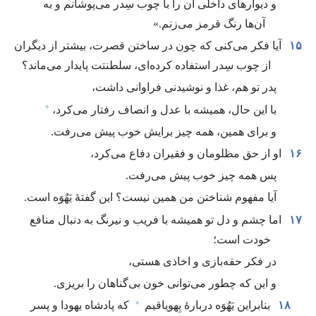
و دیوارهای داخلی آن را با چوب سِدر می‌پوشانم و به
آن‌ها رنگ قرمز می‌زنم.‏»‏
۱۵
آیا فکر می‌کنی که چون در ساختن قصرت،‏ بیشتر از دیگران
از چوب سِدر استفاده کرده‌ای،‏ سلطنتت پایدار می‌ماند؟‏
پدر تو هم،‏ غذا و نوشیدنی فراوانی داشت،‏
+
با این حال،‏ همیشه با عدل و انصاف رفتار می‌کرد،‏
و برای همین،‏ همه چیز برایش خوب پیش می‌رفت.‏
۱۶
او از حق مظلومان و فقیران دفاع می‌کرد،‏
پس همه چیز خوب پیش می‌رفت.‏
آیا مفهوم شناختن من همین نیست؟‏ این گفتهٔ یَهُوَه است.‏
۱۷
اما چشم و دل تو همیشه با فریب و نیرنگ به دنبال منافع
خودت است؛‏
در فکر حقه‌بازی و اخاذی هستی،‏
و این که چطور می‌توانی خون بی‌گناهان را بریزی.‏
+
۱۸
بنابراین یَهُوَه دربارهٔ یِهویاقیم
که پادشاه یهودا و پسر