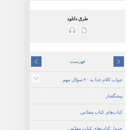
طرق دانلود
گزینۀ
گزینۀ
دانلود
دانلود
نشریات
فایل‌های
کتاب
صوتی
فهرست
قبلی
مقدّس
کتاب
بعدی
—‏
مقدّس
جواب کلام خدا به ۲۰ سؤال مهم
ترجمهٔ
—‏
نمای
دنیای
ترجمهٔ
مطالب
پیشگفتار
جدید
دنیای
بیشتر
جدید
کتاب‌های کتاب مقدّس
جدول کتاب‌های کتاب مقدّس