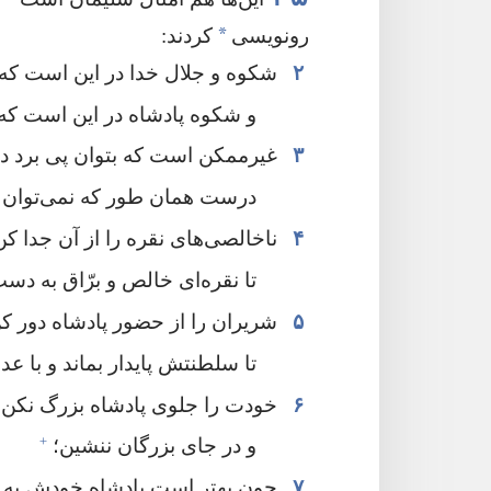
*
رونویسی
کردند:‏
۲
شکوه و جلال خدا در این است که 
و شکوه پادشاه در این است که
۳
غیرممکن است که بتوان پی برد در 
درست همان طور که نمی‌توان به
۴
ناخالصی‌های نقره را از آن جدا کن
تا نقره‌ای خالص و برّاق به دست
۵
شریران را از حضور پادشاه دور ک
تا سلطنتش پایدار بماند و با عد
۶
خودت را جلوی پادشاه بزرگ نکن،‏
+
و در جای بزرگان ننشین؛‏
۷
چون بهتر است پادشاه خودش به تو بگو