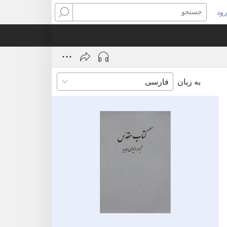
ود
نجره‌ای
جستجو
ید
ز
‌شود)
به زبان