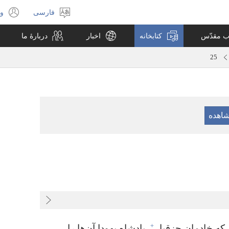
فارسی
ور
انتخاب
(پ
زبان
جد
اب مقدّس
کتابخانه
اخبار
دربارهٔ ما
با
می
25
+
که خادمان حِزِقیا،‏
پادشاه یهودا آن‌ها را