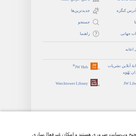
(پنجره‌ای
جدید
آدرس کنگره
جدیدترین‌ها
باز
ا
جستجو
می‌شود)
ات جهانی
راهنما
 اعانه
نهٔ آنلاین نشریات
®
JW Hub
(پنجره‌ای
 یَهُوَه
جدید
Watchtower Library
JW Lib
باز
می‌شود)
ی‌ها برای عملکرد صحیح وب‌سایت ضروری هستند و امکان غیرفعال‌سازی