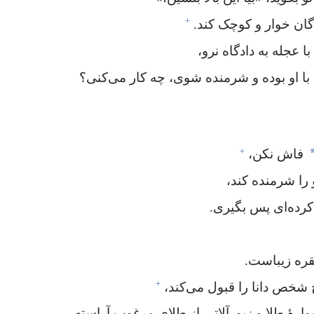
+
گان خوار و کوچک کند.‏
 عجله به دادگاه نرو،‏
با او بوده و شرمنده شوی،‏ چه کار می‌کنی؟‏
+
فاش نکن،‏
را شرمنده کند،‏
رده‌ای پس بگیری.‏
ره زیباست.‏
+
خص دانا را قبول می‌کند،‏
ارهٔ طلا و زیورآلاتی از طلای مرغوب آراسته