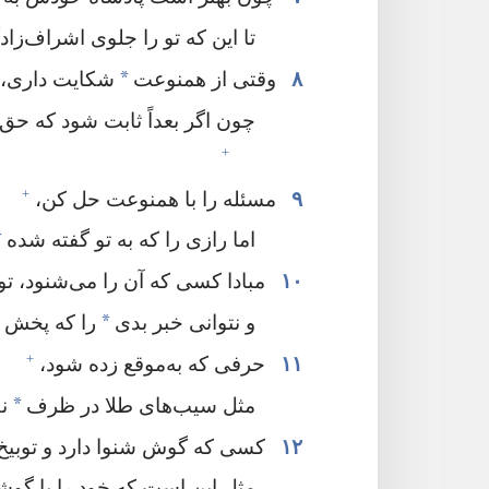
تا این که تو را جلوی اشراف‌زاد
*
۸
وقتی از همنوعت
شکایت داری،‏ با
چون اگر بعداً ثابت شود که حق 
+
+
۹
مسئله را با همنوعت حل کن،‏
*
اما رازی را که به تو گفته شده
۱۰
مبادا کسی که آن را می‌شنود،‏ تو 
*
و نتوانی خبر بدی
را که پخش ک
+
۱۱
حرفی که به‌موقع زده شود،‏
*
مثل سیب‌های طلا در ظرف
نق
۱۲
کسی که گوش شنوا دارد و توبیخ ش
مثل این است که خود را با گوشو