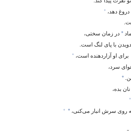
 نفرت پیدا کند.‏
+
وغ دهد،‏
ت.‏
*
اد
در زمان سختی،‏
ویدن با پای لنگ است.‏
+
برای او آزاردهنده است،‏
ای سرد،‏
*
.‏
ن بده،‏
+
*
ه روی سرش انبار می‌کنی،‏