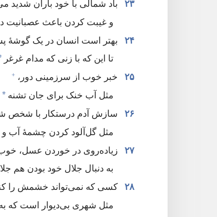
۲۳
باد شمالی با خود باران شدید می‌آ
و غیبت کردن باعث عصبانیت دی
۲۴
بهتر است انسان در یک گوشهٔ پشت
*
تا این که با زنی که مدام غرغر
+
۲۵
خبر خوب از سرزمینی دور،‏
*
مثل آب خنک برای جان تشنه
ا
۲۶
سازش آدم درستکار با شخص شری
مثل گل‌آلود کردن چشمهٔ آب و 
۲۷
زیاده‌روی در خوردن عسل،‏ خوب
به دنبال جلال خود بودن هم جلا
۲۸
کسی که نمی‌تواند خشمش را کنتر
مثل شهری بی‌دیوار است که به آ