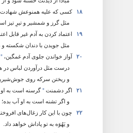
مبادا از دیدنت خسته شود و از تو
۱۸
کسی که علیه همنوعش شهادت در
مثل گرز و شمشیر و تیرِ تیز اس
۱۹
اعتماد کردن به آدم غیر قابل اعتم
مثل جویدن با دندان شکسته و د
*
۲۰
آواز خواندن جلوی آدم غمگین،‏
درست مثل درآوردن لباس در هو
و ریختن سرکه روی جوش‌شیرین
*
۲۱
اگر دشمنت
گرسنه است به او نا
+
و اگر تشنه است به او آب بده؛‏
۲۲
چون با این کار زغال‌های افروخت
و یَهُوَه به تو پاداش خواهد داد.‏