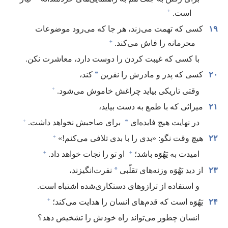
+
است.‏
۱۹
کسی که تهمت می‌زند،‏ هر جا که می‌رود موضوعات
+
محرمانه را فاش می‌کند.‏
با کسی که غیبت کردن را دوست دارد،‏ معاشرت نکن.‏
*
۲۰
کسی که پدر و مادرش را نفرین
کند،‏
+
وقتی تاریکی بیاید چراغش خاموش می‌شود.‏
۲۱
میراثی که با طمع به دست بیاید،‏
+
*
در نهایت هیچ فایده‌ای
برای صاحبش نخواهد داشت.‏
+
۲۲
هیچ وقت نگو:‏ «بدی را با بدی تلافی می‌کنم!‏»‏
+
+
امیدت به یَهُوَه باشد؛‏
او تو را نجات خواهد داد.‏
*
۲۳
از دید یَهُوَه وزنه‌های تقلّبی
نفرت‌انگیزند،‏
و استفاده از ترازوهای دستکاری‌شده اشتباه است.‏
+
۲۴
یَهُوَه است که قدم‌های انسان را هدایت می‌کند؛‏
انسان چطور می‌تواند راه خودش را تشخیص دهد؟‏