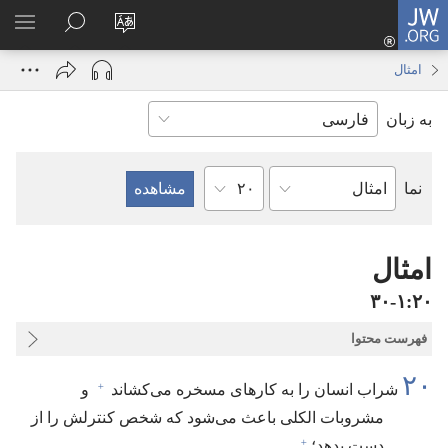
JW.ORG
ورود
زبان
در
فهر
(پنجره‌ای
سایت
JW.ORG
انتخ
جدید
امثال
را
جستجو
باز
به زبان
تغییر
کنید
می‌شود)
دهید
فصل
نما
کتاب
کتاب
مقدّس
امثال
۲۰‏:‏۱‏-‏۳۰
فهرست محتوا
۲۰
+
شراب انسان را به کارهای مسخره می‌کشاند
و
مشروبات الکلی باعث می‌شود که شخص کنترلش را از
+
دست بدهد؛‏