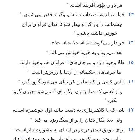
+
هر دو را یَهُوَه آفریده است.‏
+
۱۳
خواب را دوست نداشته باش،‏ وگرنه فقیر می‌شوی.‏
چشمانت را باز کن و بیدار شو تا غذای فراوان برای
+
خوردن داشته باشی.‏
۱۴
خریدار می‌گوید:‏ «بد است!‏ بد است!‏»‏
+
بعد می‌رود و به خرید خودش می‌بالد.‏
*
۱۵
طلا وجود دارد و مرجان‌های
فراوان هم وجود دارند،‏
+
اما حرف‌های حکیمانه از آن‌ها باارزش‌تر است.‏
+
۱۶
لباس کسی را که ضامن غریبه‌ای می‌شود گرو بگیر،‏
*
و از کسی که ضامن زن بیگانه‌ای
می‌شود چیزی گرو
+
بگیر.‏
۱۷
نانی که با کلاهبرداری به دست بیاید،‏ اول خوشمزه است،‏
+
ولی بعد انگار دهان را پر از سنگ‌ریزه می‌کند.‏
+
۱۸
برای موفق شدن در هر برنامه‌ای به مشورت نیاز است.‏
*
برای رفتن به جنگ هم به راهنمایی‌های خردمندانه
نیاز