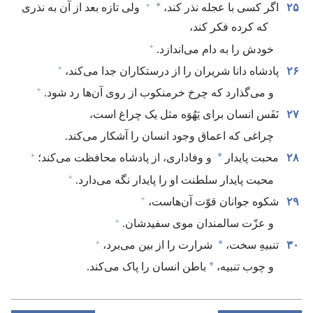
+
*
۲۵
اگر کسی با عجله نذر کند،‏
ولی تازه بعد از آن به نذری
که کرده فکر کند،‏
+
خودش را به دام می‌اندازد.‏
+
۲۶
پادشاه دانا شریران را از درستکاران جدا می‌کند،‏
+
و می‌گذارد که چرخ خرمنکوب از روی آن‌ها رد شود.‏
۲۷
نَفَس انسان برای یَهُوَه مثل یک چراغ است،‏
چراغی که اعماق وجود انسان را آشکار می‌کند.‏
+
*
۲۸
محبت پایدار
و وفاداری،‏ از پادشاه محافظت می‌کند؛‏
+
محبت پایدار سلطنت او را پایدار نگه می‌دارد.‏
+
۲۹
شکوه جوانان قوّت آن‌هاست،‏
+
و عزّت سالمندان موی سفیدشان.‏
+
*
۳۰
تنبیهِ سخت،‏
شرارت را از بین می‌برد،‏
*
و چوب تنبیه،‏
باطن انسان را پاک می‌کند.‏