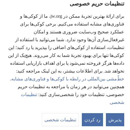
تنظیمات حریم خصوصی
اهدای اعانه
(پنجره‌ای
برای ارائهٔ بهترین تجربهٔ ممکن در jw.org، ما از کوکی‌ها و
جدید
فناوری‌های مشابه استفاده می‌کنیم. برخی کوکی‌ها برای
باز
کتابخانهٔ آنلاین نشریات شاهدان یَهُوَه
عملکرد صحیح وب‌سایت ضروری هستند و امکان
(پنجره‌ای
می‌شود)
جدید
غیرفعال‌سازی آن‌ها وجود ندارد. شما می‌توانید با استفاده از
®
JW Hub
باز
(پنجره‌ای
تنظیمات، استفاده از کوکی‌های اضافی را بپذیرید یا رد کنید؛ این
می‌شود)
جدید
®
کوکی‌ها تنها برای بهبود تجربهٔ شما به کار می‌روند. هیچ‌یک از این
JW Library
باز
داده‌ها هرگز فروخته نمی‌شود یا برای اهداف بازاریابی استفاده
می‌شود)
Watchtower Library
نخواهد شد. برای اطلاعات بیشتر، به این لینک مراجعه کنید:‏
خطّ‌مشی بین‌المللی در رابطه با کوکی‌ها و فناوری‌های مشابه
.
همچنین می‌توانید در هر زمان با مراجعه به تنظیمات حریم
خصوصی، تنظیمات خود را شخصی‌سازی کنید:‏
تنظیمات
Copyright
© 2026 Watch Tower Bible and Tract Society of Pennsylvania.
شخصی
شرایط استفاده
|
قوانین حریم خصوصی
|
تنظیمات حریم خصوصی
مشا
فه
پذیرش
رد کردن
تنظیمات شخصی
مط