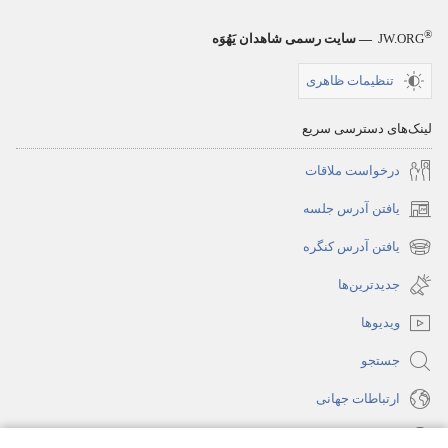
®
JW.ORG
— سایت رسمی شاهدان یَهُوَه
تنظیمات ظاهری
لینک‌های دسترسی سریع
درخواست ملاقات
یافتن آدرس جلسه
(پنجره‌ای
جدید
یافتن آدرس کنگره
(پنجره‌ای
باز
جدید
جدیدترین‌ها
می‌شود)
باز
ویدیوها
می‌شود)
جستجو
ارتباطات جهانی
راهنما