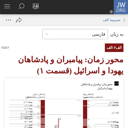
JW.ORG
ورود
زبان
در
فهر
(پنجره‌ای
سایت
JW.ORG
انتخ
جدید
ضمیمهٔ الف
را
جستجو
باز
به زبان
تغییر
کنید
می‌شود)
دهید
الف۶-‏الف
محور زمان:‏ پیامبران و پادشاهان
یهودا و اسرائیل (‏قسمت ۱)‏