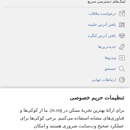
لینک‌های دسترسی سریع
درخواست ملاقات
یافتن آدرس جلسه
(پنجره‌ای
جدید
یافتن آدرس کنگره
(پنجره‌ای
باز
جدید
جدیدترین‌ها
می‌شود)
باز
ویدیوها
می‌شود)
جستجو
ارتباطات جهانی
راهنما
تنظیمات حریم خصوصی
اهدای اعانه
(پنجره‌ای
برای ارائهٔ بهترین تجربهٔ ممکن در jw.org، ما از کوکی‌ها و
جدید
فناوری‌های مشابه استفاده می‌کنیم. برخی کوکی‌ها برای
باز
کتابخانهٔ آنلاین نشریات شاهدان یَهُوَه
عملکرد صحیح وب‌سایت ضروری هستند و امکان
(پنجره‌ای
می‌شود)