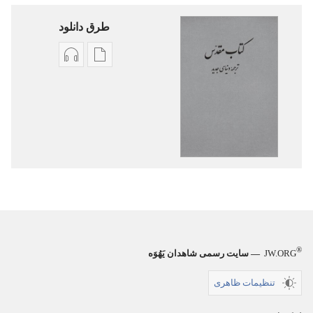
طرق دانلود
گزینۀ
گزینۀ
دانلود
دانلود
نشریات
فایل‌های
کتاب
صوتی
مقدّس
کتاب
—‏
مقدّس
ترجمهٔ
—‏
دنیای
ترجمهٔ
جدید
دنیای
جدید
®
JW.ORG
— سایت رسمی شاهدان یَهُوَه
تنظیمات ظاهری