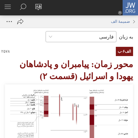
JW.ORG
ورود
زبان
در
فهر
(پنجره‌ای
سایت
JW.ORG
انتخ
جدید
ضمیمهٔ الف
را
جستجو
باز
به زبان
تغییر
کنید
می‌شود)
دهید
الف۶-‏ب
محور زمان:‏ پیامبران و پادشاهان
یهودا و اسرائیل (‏قسمت ۲)‏