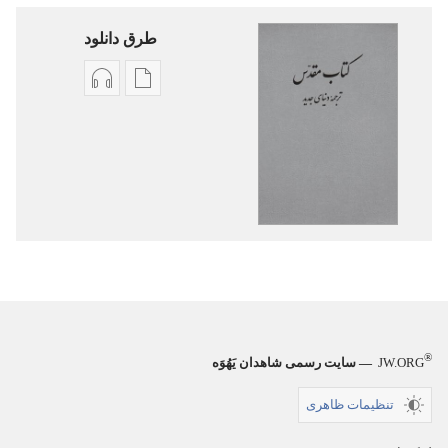
طرق دانلود
گزینۀ
گزینۀ
دانلود
دانلود
نشریات
فایل‌های
کتاب
صوتی
مقدّس
کتاب
—‏
مقدّس
ترجمهٔ
—‏
دنیای
ترجمهٔ
جدید
دنیای
جدید
®
JW.ORG
— سایت رسمی شاهدان یَهُوَه
تنظیمات ظاهری