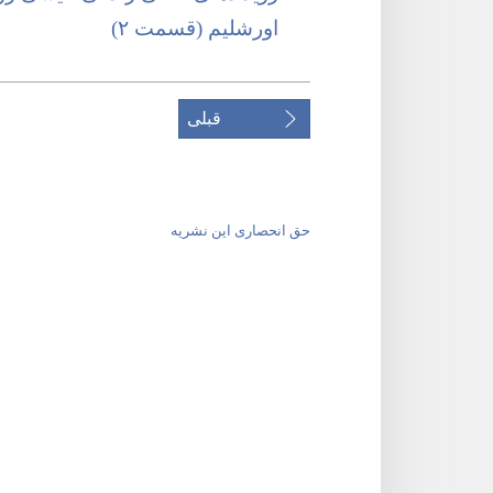
اورشلیم (‏قسمت ۲)‏
قبلی
حق انحصاری این نشریه