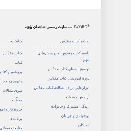
®
JW.ORG
— سایت رسمی شاهدان یَهُوَه
تعالیم کتاب مقدّس
کتابخانه
پاسخ کتاب مقدّس به پرسش‌هایی
کتاب مقدّس
مهم
کتاب
توضیح آیه‌های کتاب مقدّس
بروشور و کتابچ
دورهٔ آموزشی کتاب مقدّس
دعوتنامه و ترا
ابزارهایی برای مطالعهٔ کتاب مقدّس
سری مقالات
آرامش و سعادت
مجلّات
زندگی مشترک و خانواده
جزوهٔ کار و آم
نوجوانان و جوانان
برنامه‌ها
کودکان
منابع تحقیقاتی