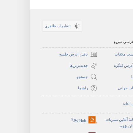
بیشتر
تنظیمات ظاهری
سترسی سریع
ست ملاقات
یافتن آدرس جلسه
(پنجره‌ای
جدید
آدرس کنگره
جدیدترین‌ها
باز
ا
جستجو
می‌شود)
ات جهانی
راهنما
 اعانه
نهٔ آنلاین نشریات
®
JW Hub
(پنجره‌ای
 یَهُوَه
جدید