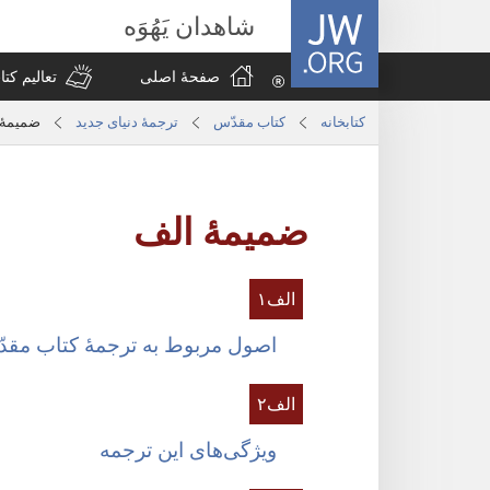
JW.ORG
شاهدان یَهُوَه
صفحهٔ اصلی
تعالیم کت
کتابخانه
کتاب مقدّس
ترجمۀ دنیای جدید
ضمیمهٔ
ضمیمهٔ الف
الف۱
اصول مربوط به ترجمهٔ کتاب مقد
الف۲
ویژگی‌های این ترجمه