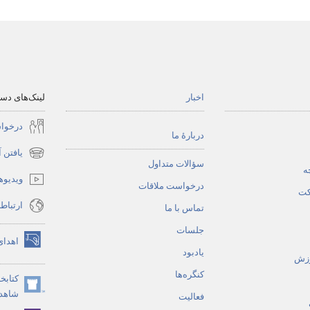
اخبار
لینک‌های د
درخوا
دربارهٔ ما
یافتن 
(پنجره‌ای
سؤالات متداول
ه
جدید
ویدیوه
درخواست ملاقات
باز
کت
ارتباط
می‌شود)
تماس با ما
جلسات
اهدای
(پنجره‌ای
یادبود
وزش
جدید
کنگره‌ها
کتابخا
باز
(پنجره‌ای
شاهدان
می‌شود)
فعالیت
جدید