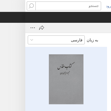
ود
نجره‌ای
جستجو
ید
ز
‌شود)
به زبان