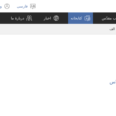
فارسی
ور
انتخاب
(پ
زبان
جد
اب مقدّس
کتابخانه
اخبار
دربارهٔ ما
با
می
 الف
ّس