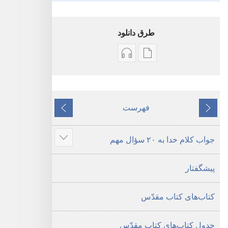
طرق دانلود
گزینۀ
گزینۀ
دانلود
دانلود
نشریات
فایل‌های
کتاب
صوتی
فهرست
قبلی
مقدّس
کتاب
بعدی
—‏
مقدّس
جواب کلام خدا به ۲۰ سؤال مهم
ترجمهٔ
—‏
نمای
دنیای
ترجمهٔ
مطالب
پیشگفتار
جدید
دنیای
بیشتر
جدید
کتاب‌های کتاب مقدّس
جدول کتاب‌های کتاب مقدّس