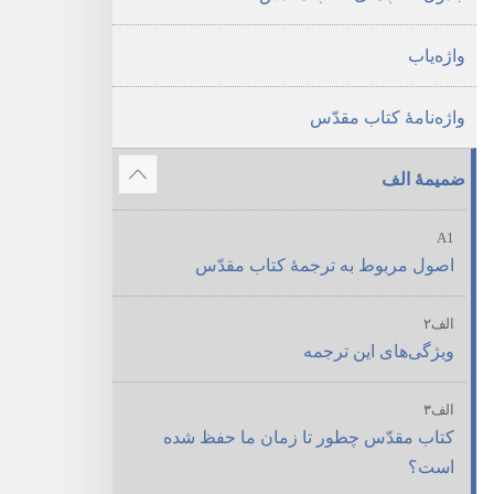
واژه‌یاب
واژه‌نامهٔ کتاب مقدّس
ضمیمهٔ الف
نمای
مطالب
A1
بیشتر
اصول مربوط به ترجمهٔ کتاب مقدّس
الف۲
ویژگی‌های این ترجمه
الف۳
کتاب مقدّس چطور تا زمان ما حفظ شده
است؟‏