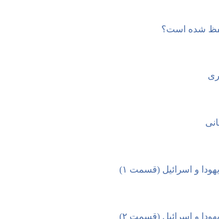
فظ شده است؟‏
ری
انی
ودا و اسرائیل (‏قسمت ۱)‏
ودا و اسرائیل (‏قسمت ۲)‏