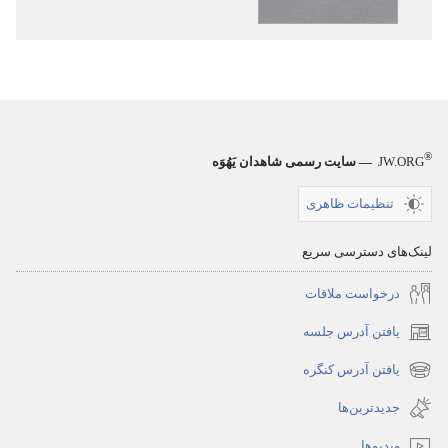
—‏
مقدّس
ترجمهٔ
—‏
دنیای
ترجمهٔ
جدید
دنیای
جدید
®
JW.ORG
— سایت رسمی شاهدان یَهُوَه
تنظیمات ظاهری
لینک‌های دسترسی سریع
درخواست ملاقات
یافتن آدرس جلسه
(پنجره‌ای
جدید
یافتن آدرس کنگره
(پنجره‌ای
باز
جدید
جدیدترین‌ها
می‌شود)
باز
ویدیوها
می‌شود)