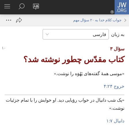
JW.ORG
ورود
زبان
در
فهر
(پنجره‌ای
سایت
JW.ORG
انتخ
جدید
جواب کلام خدا به ۲۰ سؤال مهم
را
جستجو
باز
به زبان
تغییر
کنید
می‌شود)
دهید
سؤال ۳
کتاب مقدّس چطور نوشته شد؟‏
‏«موسی همهٔ گفته‌های یَهُوَه را نوشت.‏»‏
خروج ۲۴:‏۴
‏«یک شب دانیال در خواب رؤیایی دید.‏ او خوابش را با تمام جزئیات
نوشت.‏»‏
دانیال ۷:‏۱