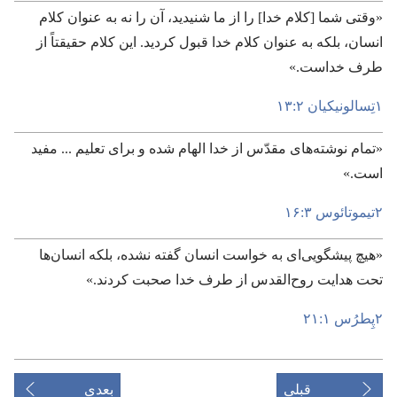
‏«وقتی شما [کلام خدا] را از ما شنیدید،‏ آن را نه به عنوان کلام
انسان،‏ بلکه به عنوان کلام خدا قبول کردید.‏ این کلام حقیقتاً از
طرف خداست.‏»‏
۱تِسالونیکیان ۲:‏۱۳
‏«تمام نوشته‌های مقدّس از خدا الهام شده و برای تعلیم .‏.‏.‏ مفید
است.‏»‏
۲تیموتائوس ۳:‏۱۶
‏«هیچ پیشگویی‌ای به خواست انسان گفته نشده،‏ بلکه انسان‌ها
تحت هدایت روح‌القدس از طرف خدا صحبت کردند.‏»‏
۲پِطرُس ۱:‏۲۱
قبلی
بعدی