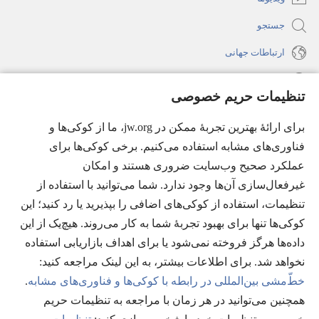
جستجو
ارتباطات جهانی
راهنما
تنظیمات حریم خصوصی
اهدای اعانه
(پنجره‌ای
برای ارائهٔ بهترین تجربهٔ ممکن در jw.org، ما از کوکی‌ها و
جدید
فناوری‌های مشابه استفاده می‌کنیم. برخی کوکی‌ها برای
باز
کتابخانهٔ آنلاین نشریات شاهدان یَهُوَه
عملکرد صحیح وب‌سایت ضروری هستند و امکان
(پنجره‌ای
می‌شود)
جدید
غیرفعال‌سازی آن‌ها وجود ندارد. شما می‌توانید با استفاده از
®
JW Hub
باز
(پنجره‌ای
تنظیمات، استفاده از کوکی‌های اضافی را بپذیرید یا رد کنید؛ این
می‌شود)
جدید
®
کوکی‌ها تنها برای بهبود تجربهٔ شما به کار می‌روند. هیچ‌یک از این
JW Library
باز
داده‌ها هرگز فروخته نمی‌شود یا برای اهداف بازاریابی استفاده
می‌شود)
Watchtower Library
نخواهد شد. برای اطلاعات بیشتر، به این لینک مراجعه کنید:‏
خطّ‌مشی بین‌المللی در رابطه با کوکی‌ها و فناوری‌های مشابه
.
همچنین می‌توانید در هر زمان با مراجعه به تنظیمات حریم