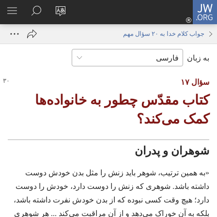
JW.ORG
ورود
زبان
در
فهر
(پنجره‌ای
سایت
JW.ORG
انتخ
جدید
جواب کلام خدا به ۲۰ سؤال مهم
را
جستجو
باز
به زبان
تغییر
کنید
می‌شود)
دهید
سؤال ۱۷
کتاب مقدّس چطور به خانواده‌ها
کمک می‌کند؟‏
شوهران و پدران
‏«به همین ترتیب،‏ شوهر باید زنش را مثل بدن خودش دوست
داشته باشد.‏ شوهری که زنش را دوست دارد،‏ خودش را دوست
دارد؛‏ هیچ وقت کسی نبوده که از بدن خودش نفرت داشته باشد،‏
بلکه به آن خوراک می‌دهد و از آن مراقبت می‌کند .‏.‏.‏ هر شوهری