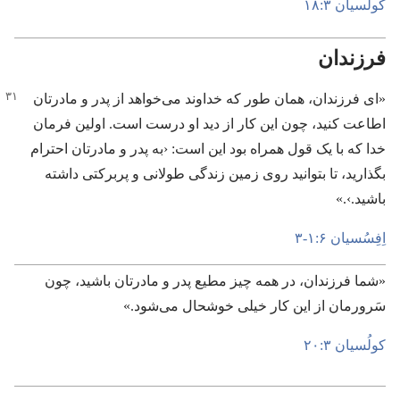
کولُسیان ۳:‏۱۸
فرزندان
‏«ای فرزندان،‏ همان طور که خداوند می‌خواهد از پدر و مادرتان
اطاعت کنید،‏ چون این کار از دید او درست است.‏ اولین فرمان
خدا که با یک قول همراه بود این است:‏ ‹به پدر و مادرتان احترام
بگذارید،‏ تا بتوانید روی زمین زندگی طولانی و پربرکتی داشته
باشید.‏›.»‏
اِفِسُسیان ۶:‏۱-‏۳
‏«شما فرزندان،‏ در همه چیز مطیع پدر و مادرتان باشید،‏ چون
سَرورمان از این کار خیلی خوشحال می‌شود.‏»‏
کولُسیان ۳:‏۲۰