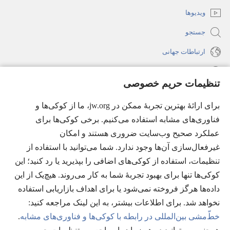
باز
ویدیوها
می‌شود)
جستجو
ارتباطات جهانی
راهنما
تنظیمات حریم خصوصی
اهدای اعانه
(پنجره‌ای
برای ارائهٔ بهترین تجربهٔ ممکن در jw.org، ما از کوکی‌ها و
جدید
فناوری‌های مشابه استفاده می‌کنیم. برخی کوکی‌ها برای
باز
کتابخانهٔ آنلاین نشریات شاهدان یَهُوَه
عملکرد صحیح وب‌سایت ضروری هستند و امکان
(پنجره‌ای
می‌شود)
جدید
غیرفعال‌سازی آن‌ها وجود ندارد. شما می‌توانید با استفاده از
®
JW Hub
باز
(پنجره‌ای
تنظیمات، استفاده از کوکی‌های اضافی را بپذیرید یا رد کنید؛ این
می‌شود)
جدید
®
کوکی‌ها تنها برای بهبود تجربهٔ شما به کار می‌روند. هیچ‌یک از این
JW Library
باز
داده‌ها هرگز فروخته نمی‌شود یا برای اهداف بازاریابی استفاده
می‌شود)
Watchtower Library
نخواهد شد. برای اطلاعات بیشتر، به این لینک مراجعه کنید:‏
خطّ‌مشی بین‌المللی در رابطه با کوکی‌ها و فناوری‌های مشابه
.