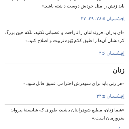
باید زنش را مثل خودش دوست داشته باشد.‏»‏
اِفِسُسیان ۵:‏۲۸،‏ ۲۹،‏
۳۳
‏«ای پدران،‏ فرزندانتان را ناراحت و عصبانی نکنید،‏ بلکه حین بزرگ
کردنشان آن‌ها را طبق کلام یَهُوَه تربیت و اصلاح کنید.‏»‏
اِفِسُسیان ۶:‏۴
زنان
‏«هر زنی باید برای شوهرش احترامی عمیق قائل شود.‏»‏
اِفِسُسیان ۵:‏۳۳
‏«شما زنان،‏ مطیع شوهرانتان باشید،‏ طوری که شایستهٔ پیروان
سَرورمان است.‏»‏