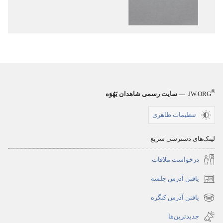
مقدّس
کتاب
—‏
مقدّس
ترجمهٔ
—‏
دنیای
ترجمهٔ
جدید
دنیای
جدید
®
JW.ORG
— سایت رسمی شاهدان یَهُوَه
تنظیمات ظاهری
لینک‌های دسترسی سریع
درخواست ملاقات
یافتن آدرس جلسه
(پنجره‌ای
جدید
یافتن آدرس کنگره
(پنجره‌ای
باز
جدید
جدیدترین‌ها
می‌شود)