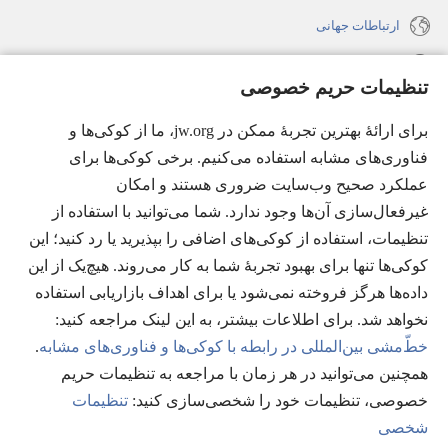
ارتباطات جهانی
راهنما
تنظیمات حریم خصوصی
اهدای اعانه
(پنجره‌ای
برای ارائهٔ بهترین تجربهٔ ممکن در jw.org، ما از کوکی‌ها و
جدید
فناوری‌های مشابه استفاده می‌کنیم. برخی کوکی‌ها برای
باز
کتابخانهٔ آنلاین نشریات شاهدان یَهُوَه
عملکرد صحیح وب‌سایت ضروری هستند و امکان
(پنجره‌ای
می‌شود)
جدید
غیرفعال‌سازی آن‌ها وجود ندارد. شما می‌توانید با استفاده از
®
JW Hub
باز
(پنجره‌ای
تنظیمات، استفاده از کوکی‌های اضافی را بپذیرید یا رد کنید؛ این
می‌شود)
جدید
®
کوکی‌ها تنها برای بهبود تجربهٔ شما به کار می‌روند. هیچ‌یک از این
JW Library
باز
داده‌ها هرگز فروخته نمی‌شود یا برای اهداف بازاریابی استفاده
می‌شود)
Watchtower Library
نخواهد شد. برای اطلاعات بیشتر، به این لینک مراجعه کنید:‏
خطّ‌مشی بین‌المللی در رابطه با کوکی‌ها و فناوری‌های مشابه
.
همچنین می‌توانید در هر زمان با مراجعه به تنظیمات حریم
خصوصی، تنظیمات خود را شخصی‌سازی کنید:‏
تنظیمات
Copyright
© 2026 Watch Tower Bible and Tract Society of Pennsylvania.
شخصی
شرایط استفاده
|
قوانین حریم خصوصی
|
تنظیمات حریم خصوصی