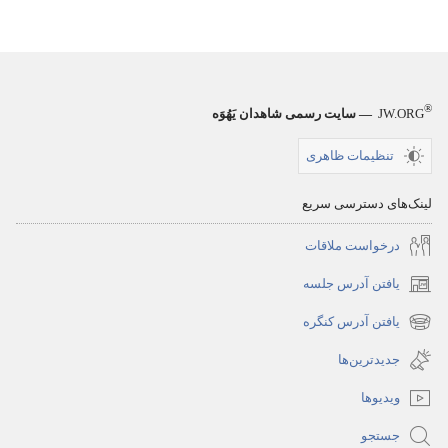
®
JW.ORG
— سایت رسمی شاهدان یَهُوَه
تنظیمات ظاهری
لینک‌های دسترسی سریع
درخواست ملاقات
یافتن آدرس جلسه
(پنجره‌ای
جدید
یافتن آدرس کنگره
(پنجره‌ای
باز
جدید
جدیدترین‌ها
می‌شود)
باز
ویدیوها
می‌شود)
جستجو