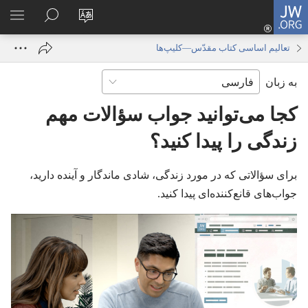
JW.ORG
ورود
زبان
در
فهر
(پنجره‌ای
سایت
JW.ORG
انتخ
جدید
تعالیم اساسی کتاب مقدّس—‏کلیپ‌ها
را
جستجو
باز
به زبان
تغییر
کنید
می‌شود)
دهید
کجا می‌توانید جواب سؤالات مهم
زندگی را پیدا کنید؟‏
برای سؤالاتی که در مورد زندگی،‏ شادی ماندگار و آینده دارید،‏
جواب‌های قانع‌کننده‌ای پیدا کنید.‏