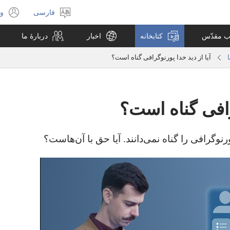
فارسی
ور
انتخاب
(پ
زبان
جد
اب مقدّس
کتابخانه
اخبار
دربارهٔ ما
با
می
آیا از دید خدا پورنوگرافی گناه است؟‏
رافی گناه است؟‏
وگرافی را گناه نمی‌دانند.‏ آیا حق با آن‌هاست؟‏