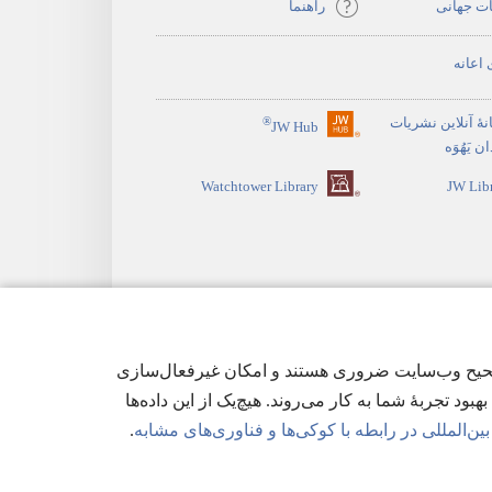
ات جهانی
راهنما
 اعانه
نهٔ آنلاین نشریات
®
JW Hub
(پنجره‌ای
 یَهُوَه
جدید
Watchtower Library
JW Lib
باز
می‌شود)
ی‌ها برای عملکرد صحیح وب‌سایت ضروری هستند و امکان غیرفعال‌سازی
هبود تجربهٔ شما به کار می‌روند. هیچ‌یک از این داده‌ها
ن‌المللی در رابطه با کوکی‌ها و فناوری‌های مشابه
.
وصی
|
تنظیمات حریم خصوصی