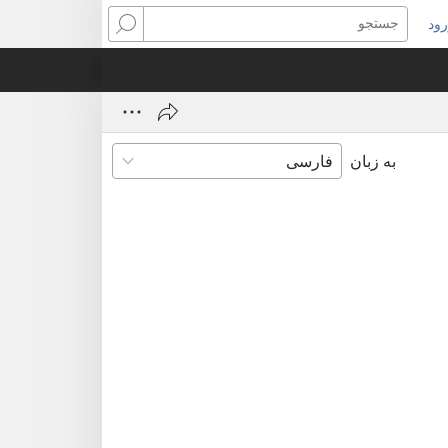
ود
نجره‌ای
جستجو
ید
ز
‌شود)
به زبان