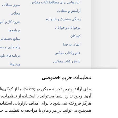
ابزارهایی برای مطالعهٔ کتاب مقدّس
سری مقالات
آرامش و سعادت
مجلّات
زندگی مشترک و خانواده
جزوهٔ کار و آم
نوجوانان و جوانان
برنامه‌ها
کودکان
منابع تحقیقاتی
ایمان به خدا
راهنمایی و دس
علم و کتاب مقدّس
برنامه‌های تلوی
تاریخ و کتاب مقدّس
ویدیوها
موسیقی
تنظیمات حریم خصوصی
نمایشنامه‌های
برای ارائهٔ بهتری
خواندن کتاب 
آن‌ها وجود ندارد. شما می‌توانید با استفاده از تنظیمات، ا
هرگز فروخته نمی‌شود یا برای اهداف بازاریابی استفاده 
همچنین می‌توانید در هر زمان با مراجعه به تنظیمات
ract Society of Pennsylvania.