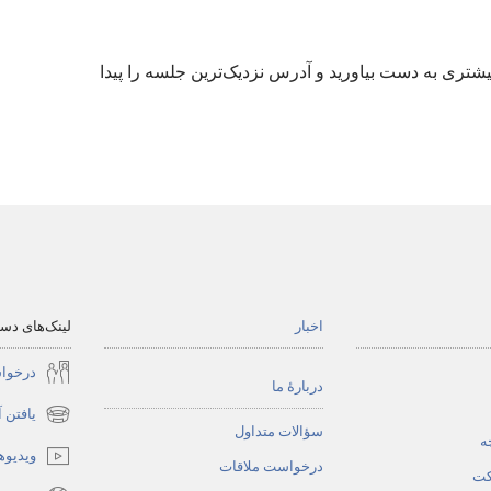
شتری به دست بیاورید و آدرس نزدیک‌ترین جلسه را پیدا
اخبار
لینک‌های د
درخوا
دربارهٔ ما
یافتن 
(پنجره‌ای
سؤالات متداول
ه
جدید
ویدیوه
درخواست ملاقات
باز
کت