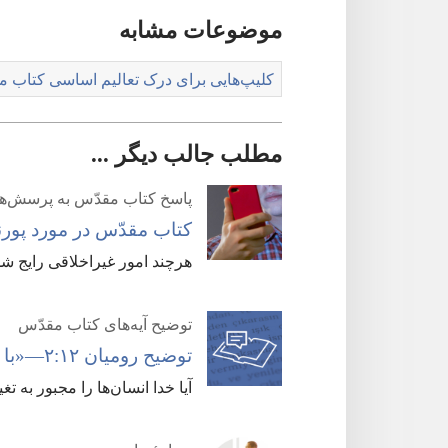
موضوعات مشابه
کلیپ‌هایی برای درک تعالیم اساسی کتاب م
مطلب جالب دیگر ...
پاسخ کتاب مقدّس به پرسش‌ه
کتاب مقدّس در مورد پور
هرچند امور غیراخلاقی رایج شده 
توضیح آیه‌های کتاب مقدّس
توضیح رومیان ۱۲:‏۲—‏«با تازه ساختن ذهن خود دگرگون شوید»‏
آیا خدا انسان‌ها را مجبور به تغی