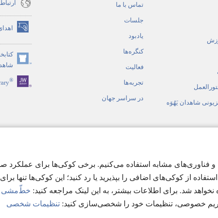
ارتباط
می‌شود)
تماس با ما
جلسات
اهدای
(پنجره‌ای
یادبود
وزش
جدید
کنگره‌ها
کتابخا
باز
(پنجره‌ای
شاهدان
می‌شود)
فعالیت
جدید
®
تجربه‌ها
rary
باز
تورالعمل
می‌شود)
در سراسر جهان
زیونی شاهدان یَهُوَه
 صوتی
ن تجربهٔ ممکن در jw.org، ما از کوکی‌ها و فناوری‌های مشابه استفاده می‌کنیم. برخی کوک
مقدّس به سبک نمایشی
ستفاده از کوکی‌های اضافی را بپذیرید یا رد کنید؛ این کوکی‌ها تنها برای ب
نخواهد شد. برای اطلاعات بیشتر، به این لینک مراجعه کنید:‏
خطّ‌مشی بی
 حریم خصوصی، تنظیمات خود را شخصی‌سازی کنید:‏
تنظیمات شخصی
Copyright
© 2026 Watch Tower Bible and T
شرایط استفاده
|
قوانین حریم خص