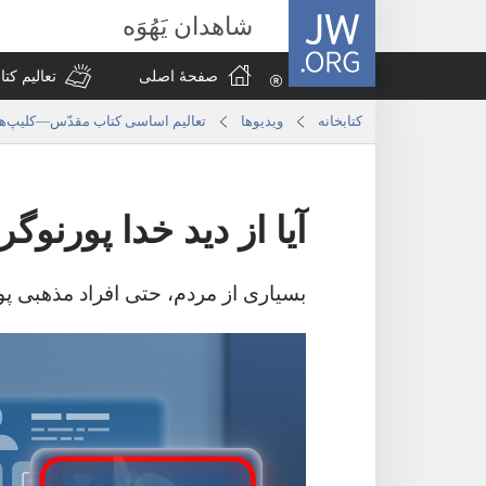
JW.ORG
شاهدان یَهُوَه
صفحهٔ اصلی
تعالیم کت
کتابخانه
ویدیوها
تعالیم اساسی کتاب مقدّس—‏کلیپ‌ها
آیا از دید خدا پورنوگ
بسیاری از مردم،‏ حتی افراد مذهبی پورن