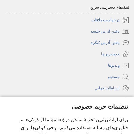
لینک‌های دسترسی سریع
درخواست ملاقات
یافتن آدرس جلسه
(پنجره‌ای
جدید
یافتن آدرس کنگره
(پنجره‌ای
باز
جدید
جدیدترین‌ها
می‌شود)
باز
ویدیوها
می‌شود)
جستجو
ارتباطات جهانی
راهنما
تنظیمات حریم خصوصی
اهدای اعانه
(پنجره‌ای
برای ارائهٔ بهترین تجربهٔ ممکن در jw.org، ما از کوکی‌ها و
جدید
فناوری‌های مشابه استفاده می‌کنیم. برخی کوکی‌ها برای
باز
کتابخانهٔ آنلاین نشریات شاهدان یَهُوَه