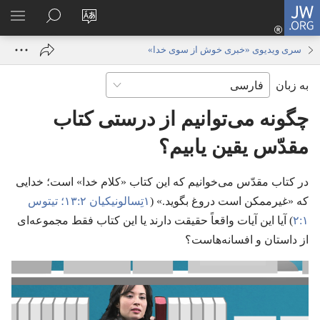
JW.ORG
ورود
زبان
در
فهر
(پنجره‌ای
سایت
JW.ORG
انتخ
جدید
سری ویدیوی «خبری خوش از سوی خدا»‏
را
جستجو
باز
به زبان
تغییر
کنید
می‌شود)
دهید
چگونه می‌توانیم از درستی کتاب
مقدّس یقین یابیم؟‏
در کتاب مقدّس می‌خوانیم که این کتاب «کلام خدا» است؛‏ خدایی
که «غیرممکن است دروغ بگوید.‏» (‏
۱تِسالونیکیان ۲:‏۱۳؛‏
تیتوس
۱:‏۲
‏)‏ آیا این آیات واقعاً حقیقت دارند یا این کتاب فقط مجموعه‌ای
از داستان و افسانه‌هاست؟‏