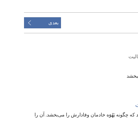
برای
دانلود
بعدی
ویدیوها
الیت
ببخشد
ت
 که چگونه یَهُوَه خادمان وفادارش را می‌بخشد.‏ آن را