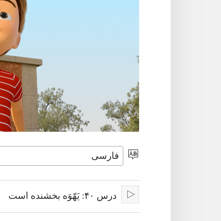
انتخاب
زبان
درس ۴۰:‏ یَهّوَه بخشنده است