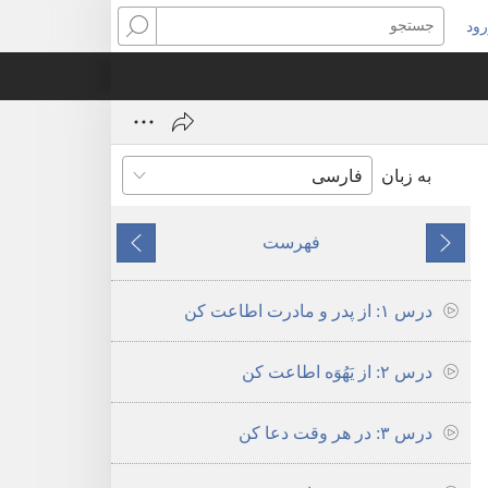
ود
نجره‌ای
جستجو
ید
ز
‌شود)
به زبان
فهرست
قبلی
بعدی
درس ۱:‏ از پدر و مادرت اطاعت کن
درس ۲:‏ از یَهُوَه اطاعت کن
درس ۳:‏ در هر وقت دعا کن