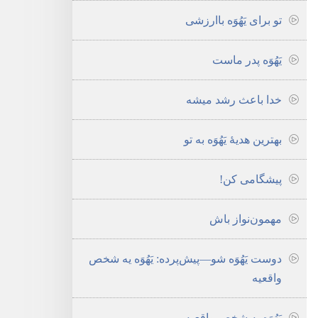
تو برای یَهُوَه باارزشی
یَهُوَه پدر ماست
خدا باعث رشد میشه
بهترین هدیهٔ یَهُوَه به تو
پیشگامی کن!‏
مهمون‌نواز باش
دوست یَهُوَه شو—‏پیش‌پرده:‏ یَهُوَه یه شخص
واقعیه
یَهُوَه یه شخص واقعیه