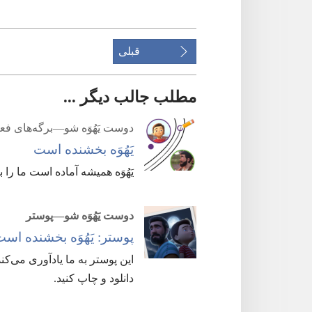
قبلی
مطلب جالب دیگر ...
دوست یَهُوَه شو—‏برگه‌های فع
یَهُوَه بخشنده است
یَهُوَه همیشه آماده است ما را 
دوست یَهُوَه شو—‏پوستر
پوستر:‏ یَهُوَه بخشنده اس
این پوستر به ما یادآوری می‌کند
دانلود و چاپ کنید.‏