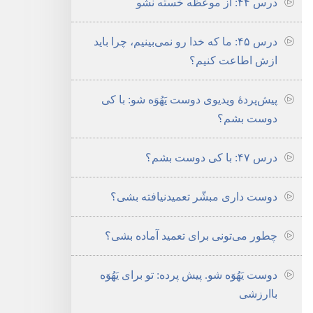
درس ۴۴:‏ از موعظه خسته نشو
درس ۴۵:‏ ما که خدا رو نمی‌بینیم،‏ چرا باید
ازش اطاعت کنیم؟‏
پیش‌پردهٔ ویدیوی دوست یَهُوَه شو:‏ با کی
دوست بشم؟‏
درس ۴۷:‏ با کی دوست بشم؟‏
دوست داری مبشّر تعمیدنیافته بشی؟‏
چطور می‌تونی برای تعمید آماده بشی؟‏
دوست یَهُوَه شو.‏ پیش پرده:‏ تو برای یَهُوَه
باارزشی