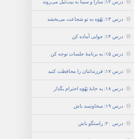
درس ۱۲:‏ سارا و سینا به بیت‌ئیل می‌روند
درس ۱۳:‏ یَهُوَه به تو شجاعت می‌بخشد
درس ۱۴:‏ جوابی آماده کن
درس ۱۵:‏ به برنامهٔ جلسات توجه کن
درس ۱۷:‏ فرزندانتان را محافظت کنید
درس ۱۸:‏ به خانهٔ یَهُوَه احترام بگذار
درس ۱۹:‏ سخاوتمند باش
درس ۲۰:‏ راستگو باش