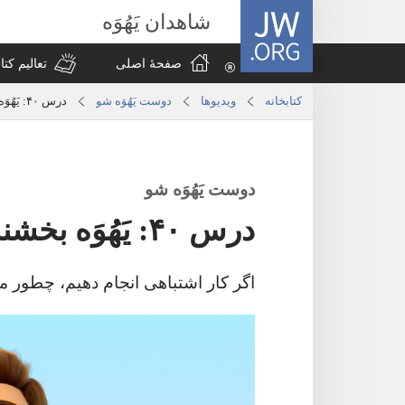
JW.ORG
شاهدان یَهُوَه
صفحهٔ اصلی
تعالیم کت
کتابخانه
ویدیوها
دوست یَهُوَه شو
درس ۴۰:‏ یَهُوَه بخشنده است
دوست یَهُوَه شو
درس ۴۰:‏ یَهُوَه بخشنده است
اگر کار اشتباهی انجام دهیم،‏ چطور می‌