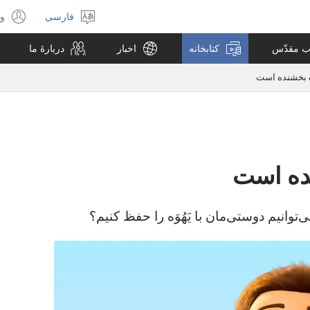
فارسی
ور
انتخاب
(پ
زبان
جد
اب مقدّس
کتابخانه
اخبار
دربارهٔ ما
با
می
توانیم دوستی‌مان با یَهُوَه را حفظ کنیم؟‏