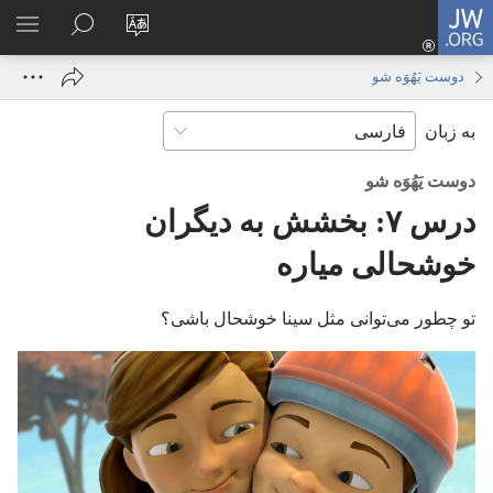
JW.ORG
ورود
زبان
در
فهر
(پنجره‌ای
سایت
JW.ORG
انتخ
جدید
دوست یَهُوَه شو
را
جستجو
باز
به زبان
تغییر
کنید
می‌شود)
دهید
دوست یَهُوَه شو
درس ۷:‏ بخشش به دیگران
خوشحالی میاره
تو چطور می‌توانی مثل سینا خوشحال باشی؟‏