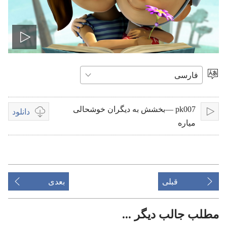
پخش
ویدیو
انتخاب
زبان
pk007 —‌بخشش به دیگران خوشحالی
دانلود
پخش
گزینه‌هتی
میاره
موجود
برای
دانلود
ویدیوها
قبلی
بعدی
مطلب جالب دیگر ...