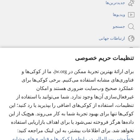
جدید
جدیدترین‌ها
می‌شود)
باز
ویدیوها
می‌شود)
جستجو
ارتباطات جهانی
راهنما
تنظیمات حریم خصوصی
اهدای اعانه
(پنجره‌ای
برای ارائهٔ بهترین تجربهٔ ممکن در jw.org، ما از کوکی‌ها و
جدید
فناوری‌های مشابه استفاده می‌کنیم. برخی کوکی‌ها برای
باز
کتابخانهٔ آنلاین نشریات شاهدان یَهُوَه
(پنجره‌ای
عملکرد صحیح وب‌سایت ضروری هستند و امکان
می‌شود)
جدید
غیرفعال‌سازی آن‌ها وجود ندارد. شما می‌توانید با استفاده از
®
JW Hub
باز
(پنجره‌ای
تنظیمات، استفاده از کوکی‌های اضافی را بپذیرید یا رد کنید؛ این
می‌شود)
جدید
®
کوکی‌ها تنها برای بهبود تجربهٔ شما به کار می‌روند. هیچ‌یک از این
JW Library
باز
داده‌ها هرگز فروخته نمی‌شود یا برای اهداف بازاریابی استفاده
می‌شود)
Watchtower Library
نخواهد شد. برای اطلاعات بیشتر، به این لینک مراجعه کنید:‏
خطّ‌مشی بین‌المللی در رابطه با کوکی‌ها و فناوری‌های مشابه
.