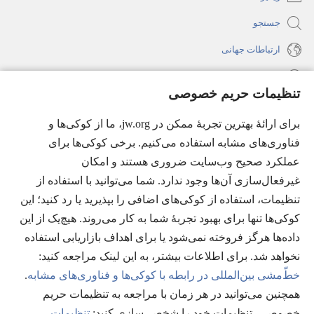
جستجو
ارتباطات جهانی
راهنما
تنظیمات حریم خصوصی
اهدای اعانه
(پنجره‌ای
برای ارائهٔ بهترین تجربهٔ ممکن در jw.org، ما از کوکی‌ها و
جدید
فناوری‌های مشابه استفاده می‌کنیم. برخی کوکی‌ها برای
باز
کتابخانهٔ آنلاین نشریات شاهدان یَهُوَه
(پنجره‌ای
عملکرد صحیح وب‌سایت ضروری هستند و امکان
می‌شود)
جدید
غیرفعال‌سازی آن‌ها وجود ندارد. شما می‌توانید با استفاده از
®
JW Hub
باز
(پنجره‌ای
تنظیمات، استفاده از کوکی‌های اضافی را بپذیرید یا رد کنید؛ این
می‌شود)
جدید
®
کوکی‌ها تنها برای بهبود تجربهٔ شما به کار می‌روند. هیچ‌یک از این
JW Library
باز
داده‌ها هرگز فروخته نمی‌شود یا برای اهداف بازاریابی استفاده
می‌شود)
Watchtower Library
نخواهد شد. برای اطلاعات بیشتر، به این لینک مراجعه کنید:‏
خطّ‌مشی بین‌المللی در رابطه با کوکی‌ها و فناوری‌های مشابه
.
همچنین می‌توانید در هر زمان با مراجعه به تنظیمات حریم
خصوصی، تنظیمات خود را شخصی‌سازی کنید:‏
تنظیمات