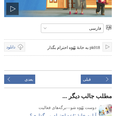
پخش
ویدیو
انتخاب
زبان
دانلود
pk018 به خانهٔ یَهُوَه احترام بگذار
پخش
گزینه‌هتی
موجود
برای
دانلود
ویدیوها
قبلی
بعدی
مطلب جالب دیگر ...
دوست یَهُوَه شو—‏برگه‌های فعالیت
آیا به خانهٔ یَهُوَه احترام می‌گذاری؟‏