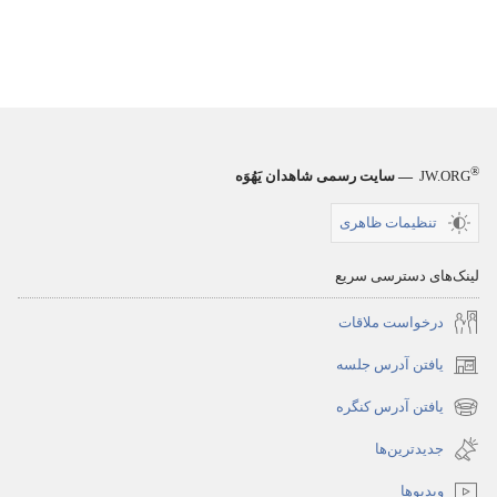
®
JW.ORG
— سایت رسمی شاهدان یَهُوَه
تنظیمات ظاهری
لینک‌های دسترسی سریع
درخواست ملاقات
یافتن آدرس جلسه
(پنجره‌ای
جدید
یافتن آدرس کنگره
(پنجره‌ای
باز
جدید
جدیدترین‌ها
می‌شود)
باز
ویدیوها
می‌شود)