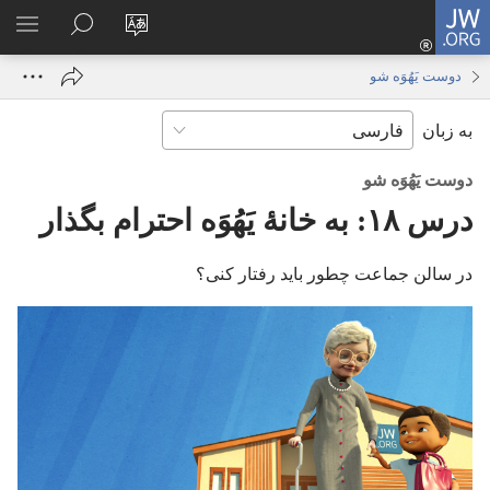
JW.ORG
ورود
زبان
در
فهر
(پنجره‌ای
سایت
JW.ORG
انتخ
جدید
دوست یَهُوَه شو
را
جستجو
باز
به زبان
تغییر
کنید
می‌شود)
دهید
دوست یَهُوَه شو
درس ۱۸:‏ به خانهٔ یَهُوَه احترام بگذار
در سالن جماعت چطور باید رفتار کنی؟‏