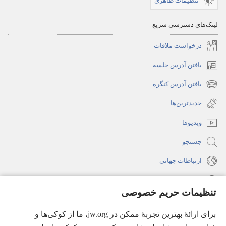
تنظیمات ظاهری
لینک‌های دسترسی سریع
درخواست ملاقات
یافتن آدرس جلسه
(پنجره‌ای
جدید
یافتن آدرس کنگره
(پنجره‌ای
باز
جدید
جدیدترین‌ها
می‌شود)
باز
ویدیوها
می‌شود)
جستجو
ارتباطات جهانی
راهنما
تنظیمات حریم خصوصی
اهدای اعانه
(پنجره‌ای
برای ارائهٔ بهترین تجربهٔ ممکن در jw.org، ما از کوکی‌ها و
جدید