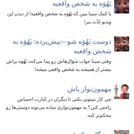
یَهُوَه یه شخص واقعیه
با کمک سینا ببین که یَهُوَه یه شخص واقعیه!‏ از دیدن این
ویدیو لذّت ببر!‏
دوست یَهُوَه شو—‏پیش‌پرده:‏ یَهُوَه یه
شخص واقعیه
وقتی سینا جواب سؤال‌هاش رو پیدا می‌کنه،‏ یَهُوَه براش
بیشتر از همیشه یه شخص واقعی میشه!‏
مهمون‌نواز باش
چی کار میتونی بکنی تا دیگران در کنارت احساس
راحتی کنن؟‏ یه مهمون‌نوازی ساده می‌تونه دوستی‌ها رو
محکم‌تر کنه.‏