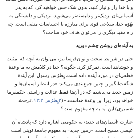
و با خدا راز و نیاز کنید،‏ بدون شک حس خواهید کرد که به پدر
آسمانی‌تان نزدیک‌تر و دلبسته‌تر می‌شوید.‏ نزدیکی و دلبستگی به
یَهُوَه خدا،‏ سلاحی قوی برای مبارزه با احساسات منفی است.‏ چه
راه مفید دیگری را می‌توان هدف خود ساخت؟‏
به آینده‌ای روشن چشم دوزید
حتی در شرایط سخت و توان‌فرسا نیز،‏ می‌توان به آنچه که مثبت
و خوشایند است،‏ تمرکز کرد.‏ چگونه؟‏ خدا در کلامش به ما وعدهٔ
قطعی‌ای در مورد آینده داده است.‏ پِطرُس رسول این آیندهٔ
شگفت‌انگیز را چنین جمع‌بندی می‌کند:‏ «در انتظار آسمان‌ها و
زمین جدید می‌باشیم که در آن‌ها فقط عدالت و راستی حکمفرما
خواهد بود،‏ زیرا این وعدهٔ خداست.‏» (‏
۲پِطرُس ۳:‏۱۳
‏،‏
ترجمهٔ
تفسیری
‏)‏ این آیه به چه مفهوم است؟‏
عبارت ‹آسمان‌های جدید› به حکومتی اشاره دارد که پادشاه آن
عیسی مسیح است.‏ «زمین جدید» به مفهوم جامعهٔ نوینی است