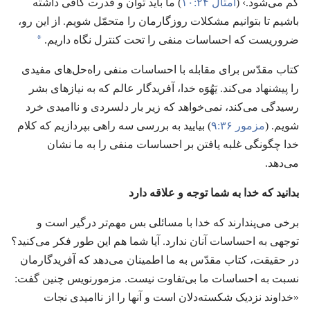
کم می‌شود.‏› (‏
امثال ۲۴:‏۱۰
‏)‏ ما باید توان و قدرت کافی داشته
باشیم تا بتوانیم مشکلات روزگارمان را متحمّل شویم.‏ از این رو،‏
*
ضروریست که احساسات منفی را تحت کنترل نگاه داریم.‏
کتاب مقدّس برای مقابله با احساسات منفی راه‌حل‌های مفیدی
را پیشنهاد می‌کند.‏ یَهُوَه خدا،‏ آفریدگار عالم که به نیازهای بشر
رسیدگی می‌کند،‏ نمی‌خواهد که زیر بار دلسردی و ناامیدی خرد
شویم.‏ (‏
مزمور ۳۶:‏۹
‏)‏ بیایید به بررسی سه راهی بپردازیم که کلام
خدا چگونگی غلبه یافتن بر احساسات منفی را به ما نشان
می‌دهد.‏
بدانید که خدا به شما توجه و علاقه دارد
برخی می‌پندارند که خدا با مسائلی بس مهم‌تر درگیر است و
توجهی به احساسات آنان ندارد.‏ آیا شما هم این طور فکر می‌کنید؟‏
در حقیقت،‏ کتاب مقدّس به ما اطمینان می‌دهد که آفریدگارمان
نسبت به احساسات ما بی‌تفاوت نیست.‏ مزمورنویس چنین گفت:‏
«خداوند نزدیک شکسته‌دلان است و آنها را از ناامیدی نجات