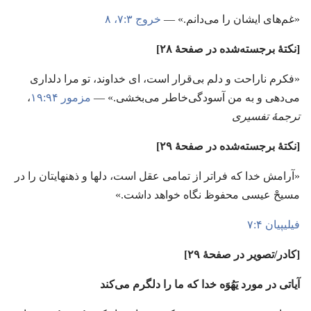
‏«غم‌های ایشان را می‌دانم.‏» —‏
خروج ۳:‏۷،‏ ۸
‏[نکتهٔ برجسته‌شده در صفحهٔ ۲۸]‏
‏«فکرم ناراحت و دلم بی‌قرار است،‏ ای خداوند،‏ تو مرا دلداری
می‌دهی و به من آسودگی‌خاطر می‌بخشی.‏» —‏
مزمور ۹۴:‏۱۹
‏،‏
ترجمهٔ تفسیری
‏[نکتهٔ برجسته‌شده در صفحهٔ ۲۹]‏
‏«آرامش خدا که فراتر از تمامی عقل است،‏ دلها و ذهنهایتان را در
مسیحْ عیسی محفوظ نگاه خواهد داشت.‏»‏
فیلیپیان ۴:‏۷
‏[کادر/‏تصویر در صفحهٔ ۲۹]‏
آیاتی در مورد یَهُوَه خدا که ما را دلگرم می‌کند