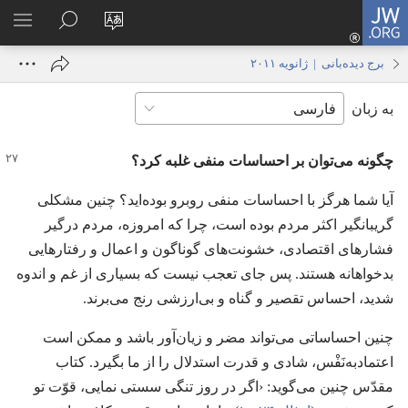
JW.ORG
ورود
زبان
در
فهر
(پنجره‌ای
سایت
JW.ORG
انتخ
جدید
برج دیده‌بانی | ژانویه ۲۰۱۱
را
جستجو
باز
به زبان
تغییر
کنید
می‌شود)
دهید
چگونه می‌توان بر احساسات منفی غلبه کرد؟‏
آیا شما هرگز با احساسات منفی روبرو بوده‌اید؟‏ چنین مشکلی
گریبانگیر اکثر مردم بوده است،‏ چرا که امروزه،‏ مردم درگیر
فشارهای اقتصادی،‏ خشونت‌های گوناگون و اعمال و رفتارهایی
بدخواهانه هستند.‏ پس جای تعجب نیست که بسیاری از غم و اندوه
شدید،‏ احساس تقصیر و گناه و بی‌ارزشی رنج می‌برند.‏
چنین احساساتی می‌تواند مضر و زیان‌آور باشد و ممکن است
اعتمادبه‌نَفْس،‏ شادی و قدرت استدلال را از ما بگیرد.‏ کتاب
مقدّس چنین می‌گوید:‏ ‹اگر در روز تنگی سستی نمایی،‏ قوّت تو