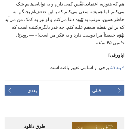
هم که هنوزه،‏ اعتمادبه‌نَفْس کمی دارم و به توانایی‌هایم شک
می‌کنم.‏ اما همیشه سعی می‌کنم که با این ضعف‌ام بجنگم.‏ به
خاطر همین،‏ مرتب به یَهُوَه دعا می‌کنم و او نیز به کمک من می‌آید
که بر این نقطه ضعفم غلبه کنم.‏ چه قدر دلگرم‌کننده است که
یَهُوَه حقیقتاً مرا دوست دارد و به فکر من است!‏» —‏
روبرتا،‏
خانمی ۴۵ ساله.‏
‏[پاورقی]‏
^
بند 45
برخی از اسامی تغییر یافته است.‏
قبلی
بعدی
طرق دانلود