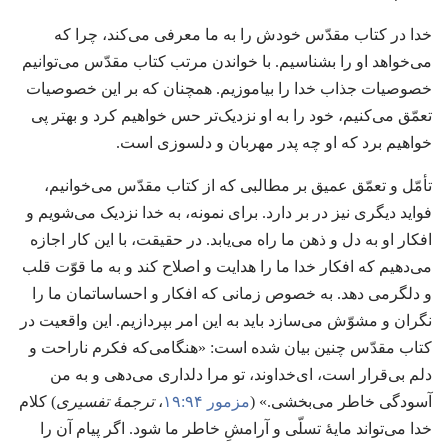
خدا در کتاب مقدّس خودش را به ما معرفی می‌کند،‏ چرا که
می‌خواهد او را بشناسیم.‏ با خواندن مرتب کتاب مقدّس می‌توانیم
خصوصیات جذاب خدا را بیاموزیم.‏ همچنان که بر این خصوصیات
تعمّق می‌کنیم،‏ خود را به او نزدیک‌تر حس خواهیم کرد و بهتر پی
خواهیم برد که او چه پدر مهربان و دلسوزی است.‏
تأمّل و تعمّق عمیق بر مطالبی که از کتاب مقدّس می‌خوانیم،‏
فواید دیگری نیز در بر دارد.‏ برای نمونه،‏ به خدا نزدیک می‌شویم و
افکار او به دل و ذهن ما راه می‌یابد.‏ در حقیقت،‏ با این کار اجازه
می‌دهیم که افکار خدا ما را هدایت و اصلاح کند و به ما قوّت قلب
و دلگرمی دهد.‏ به خصوص زمانی که افکار و احساساتمان ما را
نگران و مشوّش می‌سازد باید به این امر بپردازیم.‏ این واقعیت در
کتاب مقدّس چنین بیان شده است:‏ «هنگامی‌که فکرم ناراحت و
دلم بی‌قرار است،‏ ای‌خداوند،‏ تو مرا دلداری می‌دهی و به من
آسودگی خاطر می‌بخشی.‏» (‏
مزمور ۹۴:‏۱۹
‏،‏
ترجمهٔ تفسیری
‏)‏ کلام
خدا می‌تواند مایهٔ تسلّی و آرامشِ خاطر ما شود.‏ اگر پیام آن را