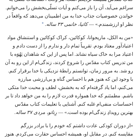
سراغم می‌آید،‏ آن را باز می‌کنم و آیات تسلّی‌بخشش را می‌خوانم.‏
خواندن خصوصیات جذاب خدا به من اطمینان می‌دهد که واقعاً در
*
نظر او ارزشمندم.‏» —‏
کاتیا،‏ خانمی ۳۳ ساله.‏
«من به الکل،‏ ماریجوانا،‏ کوکائین،‏ کراک کوکائین و استنشاق مواد
اعتیادآور معتاد بودم.‏ تقریباً تمام دار و ندارم را از دست دادم و
اعتیاد مرا به خاک سیاه نشاند.‏ اما پس از این که شاهدان یَهُوَه با
من تدریس کتاب مقدّس را شروع کردند،‏ زندگی‌ام از این رو به آن
رو شد.‏ به مرور زمان،‏ توانستم رابطهٔ نزدیکی با خدا برقرار کنم.‏
با وجود این که هنوز هم با احساس گناه و بی‌ارزشی مبارزه
می‌کنم،‏ اما یاد گرفته‌ام که به بخشش،‏ لطف و محبت خدا متکی
باشم.‏ مطمئنم که خدا همواره قدرت لازم را به من خواهد داد تا بر
احساسات منفی‌ام غلبه کنم.‏ آشنایی با تعلیمات کتاب مقدّس
بهترین رویدادِ زندگی‌ام بوده است.‏» —‏
رِناتو،‏ مردی ۳۷ ساله.‏
«از دوران کودکی عادت داشتم که خودم را با برادر بزرگم
مقایسه کنم.‏ در مقابل او،‏ همیشه احساس حقارت می‌کردم.‏ هنوز