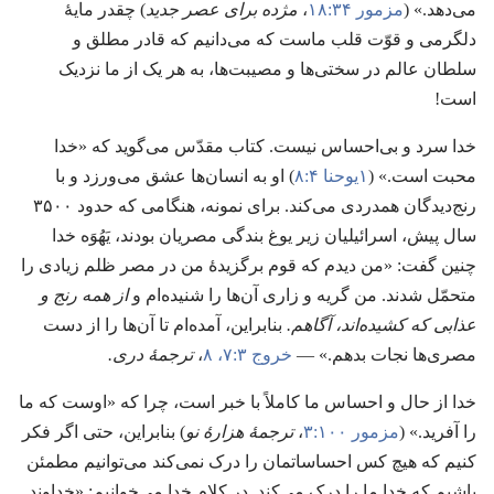
می‌دهد.‏» (‏
مزمور ۳۴:‏۱۸
‏،‏
مژده برای عصر جدید
‏)‏ چقدر مایهٔ
دلگرمی و قوّت قلب ماست که می‌دانیم که قادر مطلق و
سلطان عالم در سختی‌ها و مصیبت‌ها،‏ به هر یک از ما نزدیک
است!‏
خدا سرد و بی‌احساس نیست.‏ کتاب مقدّس می‌گوید که «خدا
محبت است.‏» (‏
۱یوحنا ۴:‏۸
‏)‏ او به انسان‌ها عشق می‌ورزد و با
رنج‌دیدگان همدردی می‌کند.‏ برای نمونه،‏ هنگامی که حدود ۳۵۰۰
سال پیش،‏ اسرائیلیان زیر یوغ بندگی مصریان بودند،‏ یَهُوَه خدا
چنین گفت:‏ «من دیدم که قوم برگزیدهٔ من در مصر ظلم زیادی را
متحمّل شدند.‏ من گریه و زاری آن‌ها را شنیده‌ام و
از همه رنج و
عذابی که کشیده‌اند،‏ آگاهم.‏
بنابراین،‏ آمده‌ام تا آن‌ها را از دست
مصری‌ها نجات بدهم.‏» —‏
خروج ۳:‏۷،‏ ۸
‏،‏
ترجمهٔ دری.‏
خدا از حال و احساس ما کاملاً با خبر است،‏ چرا که «اوست که ما
را آفرید.‏» (‏
مزمور ۱۰۰:‏۳
‏،‏
ترجمهٔ هزارهٔ نو
‏)‏ بنابراین،‏ حتی اگر فکر
کنیم که هیچ کس احساساتمان را درک نمی‌کند می‌توانیم مطمئن
باشیم که خدا ما را درک می‌کند.‏ در کلام خدا می‌خوانیم:‏ «خداوند