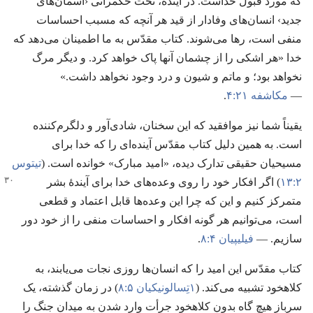
که مورد قبول خداست.‏ در آینده،‏ تحت حکمرانی ‹آسمان‌های
جدید› انسان‌های وفادار از قید هر آنچه که مسبب احساسات
منفی است،‏ رها می‌شوند.‏ کتاب مقدّس به ما اطمینان می‌دهد که
خدا «هر اشکی را از چشمان آنها پاک خواهد کرد.‏ و دیگر مرگ
نخواهد بود؛‏ و ماتم و شیون و درد وجود نخواهد داشت.‏»
—‏
مکاشفه ۲۱:‏۴
‏.‏
یقیناً شما نیز موافقید که این سخنان،‏ شادی‌آور و دلگرم‌کننده
است.‏ به همین دلیل کتاب مقدّس آینده‌ای را که خدا برای
مسیحیان حقیقی تدارک دیده،‏ «امید مبارک» خوانده است.‏ (‏
تیتوس
۲:‏۱۳
‏)‏ اگر افکار خود را روی وعده‌های خدا
برای آیندهٔ بشر
متمرکز کنیم و این که چرا این وعده‌ها قابل اعتماد و قطعی
است،‏ می‌توانیم هر گونه افکار و احساسات منفی را از خود دور
سازیم.‏ —‏
فیلیپیان ۴:‏۸
‏.‏
کتاب مقدّس این امید را که انسان‌ها روزی نجات می‌یابند،‏ به
کلاهخود تشبیه می‌کند.‏ (‏
۱تِسالونیکیان ۵:‏۸
‏)‏ در زمان گذشته،‏ یک
سرباز هیچ گاه بدون کلاهخود جرأت وارد شدن به میدان جنگ را