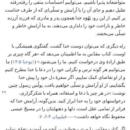
متواضعانه پذیرا باشیم،‏ می‌توانیم احساسات منفی را رفته‌رفته
تقلیل دهیم و جای آن را با آرامش و تسلّی‌ای که از طرف خداست
پر کنیم.‏ از این رو،‏ یَهُوَه خدا همچون پدر و مادری که فرزند آزرده
خاطر و ناراحت خود را دلداری می‌دهند،‏ به ما آرامشِ خاطر و
تسلّی می‌بخشد.‏
راه دیگری که می‌توان دوست خدا گشت،‏ گفتگوی همیشگی با
اوست.‏ کتاب مقدّس به ما اطمینان می‌دهد که «هر گاه چیزی بر
طبق ارادهٔ وی درخواست کنیم،‏ ما را می‌شنود.‏» (‏
۱یوحنا ۵:‏۱۴
‏)‏ ما
می‌توانیم هر گونه ترس و نگرانی خود را در دعا با خدا مطرح کنیم
و از او تقاضای کمک نماییم.‏ اگر سفرهٔ دل خود را پیش خدا
بگشاییم،‏ از او آرامش و تسلّی خواهیم یافت.‏ پولُس رسول چنین
نوشت:‏ «در هر چیز
با دعا و استغاثه،‏ همراه با شکرگزاری،‏
درخواستهای خود را به خدا ابراز کنید.‏ بدین‌گونه،‏ آرامش خدا که
فراتر از تمامی عقل است،‏ دلها و ذهنهایتان را در مسیحْ عیسی
محفوظ نگاه خواهد داشت.‏» —‏
فیلیپیان ۴:‏۶،‏ ۷
‏.‏
اگر کتاب مقدّس را مرتب بخوانید،‏ بر آنچه می‌آموزید،‏ تعمّق نمایید