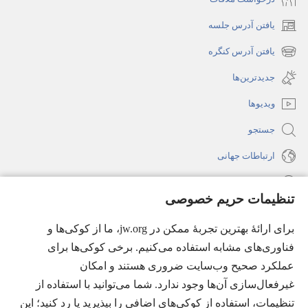
یافتن آدرس جلسه
(پنجره‌ای
جدید
یافتن آدرس کنگره
(پنجره‌ای
باز
جدید
جدیدترین‌ها
می‌شود)
باز
ویدیوها
می‌شود)
جستجو
ارتباطات جهانی
راهنما
تنظیمات حریم خصوصی
اهدای اعانه
(پنجره‌ای
برای ارائهٔ بهترین تجربهٔ ممکن در jw.org، ما از کوکی‌ها و
جدید
فناوری‌های مشابه استفاده می‌کنیم. برخی کوکی‌ها برای
باز
کتابخانهٔ آنلاین نشریات شاهدان یَهُوَه
(پنجره‌ای
عملکرد صحیح وب‌سایت ضروری هستند و امکان
می‌شود)
جدید
غیرفعال‌سازی آن‌ها وجود ندارد. شما می‌توانید با استفاده از
®
JW Hub
باز
(پنجره‌ای
تنظیمات، استفاده از کوکی‌های اضافی را بپذیرید یا رد کنید؛ این