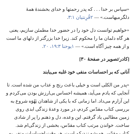
‏«سپاس بر خدا .‏ .‏ .‏ که پدر رحمتها و خدای بخشندهٔ همهٔ
دلگرمیهاست.‏» —‏
۲قُرِنتیان ۱:‏۳
‏.‏
‏«خواهیم توانست دل خود را در حضور خدا مطمئن سازیم،‏ یعنی
هر گاه دلمان ما را محکوم کند.‏ زیرا خدا بزرگتر از دلهای ما است
و از همه چیز آگاه است.‏» —‏
۱یوحنا ۳:‏۱۹،‏ ۲۰
‏.‏
‏[کادر/‏تصویر در صفحهٔ ۳۰]‏
آنانی که بر احساسات منفی خود غلبه می‌یابند
«پدر من الکلی است و خیلی باعث رنج و عذاب من شده است.‏ تا
آنجایی که یادم می‌آید،‏ همیشه احساس بی‌ارزش بودن می‌کردم و
این آزارم می‌داد.‏ اما زمانی که با یکی از شاهدان یَهُوَه شروع به
بررسی کتاب مقدّس کردم،‏ در مورد وعدهٔ زندگی ابدی روی
زمین مطالبی یاد گرفتم.‏ این وعده،‏ دل و ذهنم را پر از شادی
ساخت.‏ خواندن مرتب کتاب مقدّس،‏ بخشی از زندگی‌ام شد.‏
کتاب مقدّس همیشه نزدیکم است.‏ هر وقت احساسات منفی به