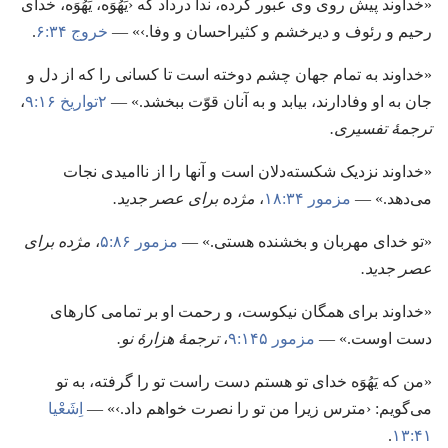
‏«خداوند پیش روی وی عبور کرده،‏ ندا درداد که ‹یَهُوَه،‏ یَهُوَه،‏ خدای
رحیم و رئوف و دیرخشم و کثیراحسان و وفا.‏›» —‏
خروج ۳۴:‏۶
‏.‏
‏«خداوند به تمام جهان چشم دوخته است تا کسانی را که از دل و
جان به او وفادارند،‏ بیابد و به آنان قوّت ببخشد.‏» —‏
۲تواریخ ۱۶:‏۹
‏،‏
ترجمهٔ تفسیری.‏
‏«خداوند نزدیک شکسته‌دلان است و آنها را از ناامیدی نجات
می‌دهد.‏» —‏
مزمور ۳۴:‏۱۸
‏،‏
مژده برای عصر جدید.‏
‏«تو خدای مهربان و بخشنده هستی.‏» —‏
مزمور ۸۶:‏۵
‏،‏
مژده برای
عصر جدید.‏
‏«خداوند برای همگان نیکوست،‏ و رحمت او بر تمامی کارهای
دست اوست.‏» —‏
مزمور ۱۴۵:‏۹
‏،‏
ترجمهٔ هزارهٔ نو.‏
‏«من که یَهُوَه خدای تو هستم دست راست تو را گرفته،‏ به تو
می‌گویم:‏ ‹مترس زیرا من تو را نصرت خواهم داد.‏›» —‏
اِشَعْیا
۴۱:‏۱۳
‏.‏