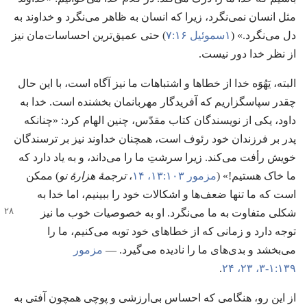
مثل انسان نمی‌نگرد،‏ زیرا که انسان به ظاهر می‌نگرد و خداوند به
دل می‌نگرد.‏» (‏
۱سموئیل ۱۶:‏۷
‏)‏ حتی عمیق‌ترین احساسات‌مان نیز
از نظر خدا دور نیست.‏
البته،‏ یَهُوَه خدا از خطاها و اشتباهات ما نیز آگاه است،‏ با این حال
چقدر سپاسگزاریم که آفریدگار مهربانمان بخشنده است.‏ خدا به
داود،‏ یکی از نویسندگان کتاب مقدّس،‏ چنین الهام کرد:‏ «چنانکه
پدر بر فرزندان خود رئوف است،‏ همچنان خداوند نیز بر ترسندگان
خویش رأفت می‌کند.‏ زیرا سرشتِ ما را می‌داند،‏ و به یاد دارد که
ما خاک هستیم!‏» (‏
مزمور ۱۰۳:‏۱۳،‏ ۱۴
‏،‏
ترجمهٔ هزارهٔ نو
‏)‏ ممکن
است که ما تنها ضعف‌ها و اشکالات خود را ببینیم،‏ اما خدا به
شکلی متفاوت به ما
می‌نگرد.‏ او به خصوصیات خوب ما نیز
توجه دارد و زمانی که از خطاهای خود توبه می‌کنیم،‏ ما را
می‌بخشد و بدی‌های ما را نادیده می‌گیرد.‏ —‏
مزمور
۱۳۹:‏۱-‏۳،‏
۲۳،‏ ۲۴
‏.‏
از این رو،‏ هنگامی که احساس بی‌ارزشی و پوچی همچون آفتی به