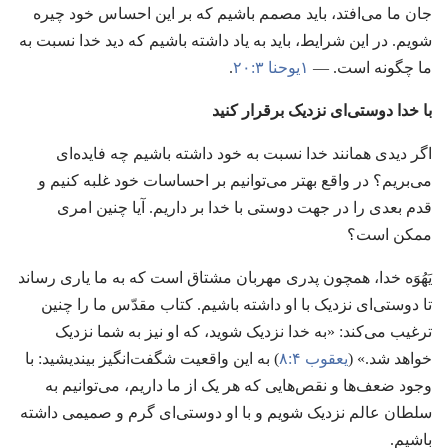
جان ما می‌افتد،‏ باید مصمم باشیم که بر این احساس خود چیره
شویم.‏ در این شرایط،‏ باید به یاد داشته باشیم که دید خدا نسبت به
ما چگونه است.‏ —‏
۱یوحنا ۳:‏۲۰
‏.‏
با خدا دوستی‌ای نزدیک برقرار کنید
اگر دیدی همانند خدا نسبت به خود داشته باشیم چه فایده‌ای
می‌بریم؟‏ در واقع بهتر می‌توانیم بر احساسات خود غلبه کنیم و
قدم بعدی را در جهت دوستی با خدا بر داریم.‏ آیا چنین امری
ممکن است؟‏
یَهُوَه خدا،‏ همچون پدری مهربان مشتاق است که به ما یاری رساند
تا دوستی‌ای نزدیک با او داشته باشیم.‏ کتاب مقدّس ما را چنین
ترغیب می‌کند:‏ «به خدا نزدیک شوید،‏ که او نیز به شما نزدیک
خواهد شد.‏» (‏
یعقوب ۴:‏۸
‏)‏ به این واقعیت شگفت‌انگیز بیندیشید:‏ با
وجود ضعف‌ها و نقص‌هایی که هر یک از ما داریم،‏ می‌توانیم به
سلطان عالم نزدیک شویم و با او دوستی‌ای گرم و صمیمی داشته
باشیم.‏