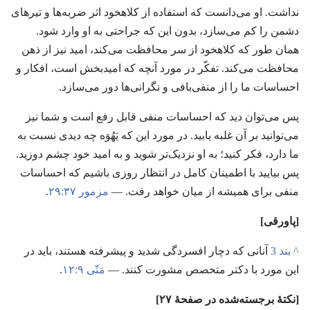
نداشت.‏ او می‌دانست که استفاده از کلاهخود اثر ضربه‌ها و تیرهای
دشمن را کم می‌سازد،‏ بدون این که جراحتی به او وارد شود.‏
همان طور که کلاهخود از سر محافظت می‌کند،‏ امید نیز از ذهن
محافظت می‌کند.‏ تفکّر در مورد آنچه که امیدبخش است،‏ افکار و
احساسات ما را از منفی‌بافی و نگرانی‌ها دور می‌سازد.‏
پس می‌توان دید که احساسات منفی قابل رفع است و شما نیز
می‌توانید بر آن غلبه یابید.‏ در مورد این که یَهُوَه چه دیدی نسبت به
ما دارد،‏ فکر کنید؛‏ به او نزدیک‌تر شوید و به امید خود چشم دوزید.‏
پس بیایید با اطمینان کامل در انتظار روزی باشیم که احساسات
منفی برای همیشه از میان خواهد رفت.‏ —‏
مزمور ۳۷:‏۲۹
‏.‏
‏[پاورقی]‏
^
بند 3
آنانی که دچار افسردگی شدید و پیشرفته هستند،‏ باید در
این مورد با دکتر متخصص مشورت کنند.‏ —‏
مَتّی ۹:‏۱۲
‏.‏
‏[نکتهٔ برجسته‌شده در صفحهٔ ۲۷]‏