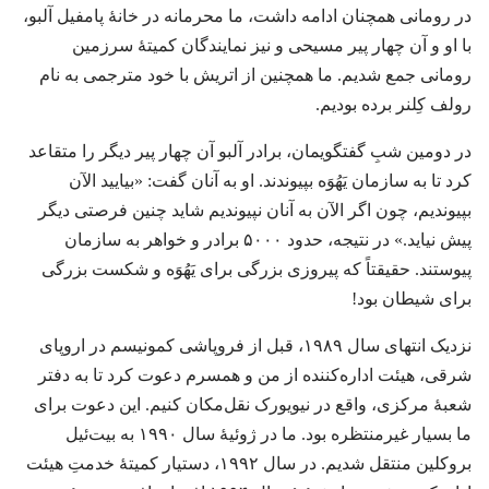
در رومانی همچنان ادامه داشت،‏ ما محرمانه در خانهٔ پامفیل آلبو،‏
با او و آن چهار پیر مسیحی و نیز نمایندگان کمیتهٔ سرزمین
رومانی جمع شدیم.‏ ما همچنین از اتریش با خود مترجمی به نام
رولف کِلنر برده بودیم.‏
در دومین شبِ گفتگویمان،‏ برادر آلبو آن چهار پیر دیگر را متقاعد
کرد تا به سازمان یَهُوَه بپیوندند.‏ او به آنان گفت:‏ «بیایید الآن
بپیوندیم،‏ چون اگر الآن به آنان نپیوندیم شاید چنین فرصتی دیگر
پیش نیاید.‏» در نتیجه،‏ حدود ۵۰۰۰ برادر و خواهر به سازمان
پیوستند.‏ حقیقتاً که پیروزی بزرگی برای یَهُوَه و شکست بزرگی
برای شیطان بود!‏
نزدیک انتهای سال ۱۹۸۹،‏ قبل از فروپاشی کمونیسم در اروپای
شرقی،‏ هیئت اداره‌کننده از من و همسرم دعوت کرد تا به دفتر
شعبهٔ مرکزی،‏ واقع در نیویورک نقل‌مکان کنیم.‏ این دعوت برای
ما بسیار غیرمنتظره بود.‏ ما در ژوئیهٔ سال ۱۹۹۰ به بیت‌ئیل
بروکلین منتقل شدیم.‏ در سال ۱۹۹۲،‏ دستیار کمیتهٔ خدمتِ هیئت