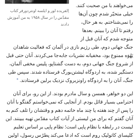
می‌خواهند با من صحبت کنند.‏
اِلفریده لور و ایلسه اونتردورفر کتاب
خیلی متحیّر شدم چون آن‌ها
مقدّس را در سال ۱۹۵۸ به من آموزش
را نمی‌شناختم.‏ به هر حال،‏
دادند
رفتم تا آنان را ببینم.‏ بعدها
متوجه شدم که آنان قبل از
جنگ جهانی دوم،‏ طی رژیم نازی در آلمان که فعالیت شاهدان
یَهُوَه ممنوع بود،‏ مخفیانه نشریات جابه‌جا می‌کردند.‏ آنان حتی قبل
از شروع جنگ جهانی دوم،‏ به دست گشتاپو،‏ پلیس مخفی آلمان،‏
دستگیر شده،‏ به اردوگاه لیشتن‌بورگ فرستاده شدند.‏ سپس طی
*
جنگ،‏ آنان را به اردوگاه راونزبروک نزدیک برلین فرستادند.‏
این دو خواهر،‏ همسن و سال مادرم بودند.‏ از این رو،‏ برای آنان
احترامی بسیار قائل بودم.‏ از آنجایی که نمی‌خواستم گفتگو با آنان
را پس از چند هفته یا چند ماه خاتمه دهم و وقتشان را تلف کنم به
آنان گفتم که برای من لیستی از آیات کتاب مقدّس تهیه ببینند.‏ این
لیست در رابطه با نظام پاپی است؛‏ نظام پاپی بر اساس تعلیم
کلیسای کاتولیک روم است که ادعا می‌کند پِطرُس رسول،‏ اولین