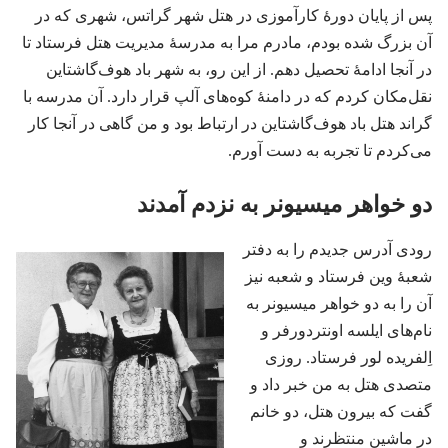
پس از پایان دورهٔ کارآموزی در هتل شهر گراتس،‏ شهری که در
آن بزرگ شده بودم،‏ مادرم مرا به مدرسهٔ مدیریت هتل فرستاد تا
در آنجا ادامهٔ تحصیل دهم.‏ از این رو،‏ به شهر باد هوف‌گاشتاین
نقل‌مکان کردم که در دامنهٔ کوه‌های آلپ قرار دارد.‏ آن مدرسه با
گراند هتل باد هوف‌گاشتاین در ارتباط بود و من گاهی در آنجا کار
می‌کردم تا تجربه به دست آورم.‏
دو خواهر میسیونر به نزدم آمدند
رودی آدرس جدیدم را به دفتر
شعبهٔ وین فرستاد و شعبه نیز
آن را به دو خواهر میسیونر به
نام‌های ایلسه اونتردورفر و
اِلفریده لور فرستاد.‏ روزی
متصدی هتل به من خبر داد و
گفت که بیرون هتل،‏ دو خانم
در ماشین منتظرند و