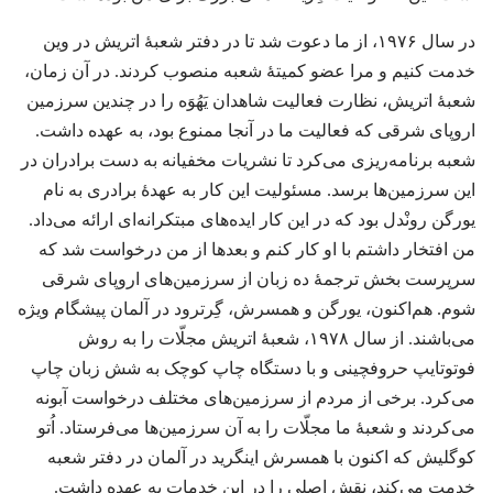
در سال ۱۹۷۶،‏ از ما دعوت شد تا در دفتر شعبهٔ اتریش در وین
خدمت کنیم و مرا عضو کمیتهٔ شعبه منصوب کردند.‏ در آن زمان،‏
شعبهٔ اتریش،‏ نظارت فعالیت شاهدان یَهُوَه را در چندین سرزمین
اروپای شرقی که فعالیت ما در آنجا ممنوع بود،‏ به عهده داشت.‏
شعبه برنامه‌ریزی می‌کرد تا نشریات مخفیانه به دست برادران در
این سرزمین‌ها برسد.‏ مسئولیت این کار به عهدهٔ برادری به نام
یورگن رونْدل بود که در این کار ایده‌های مبتکرانه‌ای ارائه می‌داد.‏
من افتخار داشتم با او کار کنم و بعدها از من درخواست شد که
سرپرست بخش ترجمهٔ ده زبان از سرزمین‌های اروپای شرقی
شوم.‏ هم‌اکنون،‏ یورگن و همسرش،‏ گِرترود در آلمان پیشگام ویژه
می‌باشند.‏ از سال ۱۹۷۸،‏ شعبهٔ اتریش مجلّات را به روش
فوتوتایپ حروفچینی و با دستگاه چاپ کوچک به شش زبان چاپ
می‌کرد.‏ برخی از مردم از سرزمین‌های مختلف درخواست آبونه
می‌کردند و شعبهٔ ما مجلّات را به آن سرزمین‌ها می‌فرستاد.‏ اُتو
کوگلیش که اکنون با همسرش اینگرید در آلمان در دفتر شعبه
خدمت می‌کند،‏ نقش اصلی را در این خدمات به عهده داشت.‏