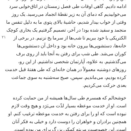
ادامه دادیم.‏ گاهی اوقات طی فصل زمستان در اتاق‌خوابی سرد
می‌خوابیدیم که دمای آن به زیر نقطهٔ انجماد می‌رسید.‏ یک روز
وقتی از خواب بیدار شدیم،‏ حاشیهٔ بالای پتوی ما به دلیل تنفس ما
منجمد و سفید شده بود!‏ در آخر،‏ تصمیم گرفتیم یک بخاری کوچک
الکتریکی با خود ببریم تا شب‌ها از سرما یخ
نزنیم.‏ در برخی از
خانه‌ها،‏ دستشویی‌ها بیرون خانه بود و داخل آن دستشویی‌ها
کوران می‌شد.‏ طی شب برای رفتن به آنجا باید از روی برف
می‌گذشتیم.‏ به علاوه،‏ آپارتمان شخصی نداشتیم.‏ از این رو،‏
روزهای دوشنبه معمولاً در همان خانه‌ای که طی هفتهٔ قبل خدمت
کرده بودیم،‏ می‌ماندیم.‏ سپس،‏ صبح سه‌شنبه به سوی جماعت
بعدی حرکت می‌کردیم.‏
خوشحالم که همسرم طی سال‌ها همیشه از من حمایت کرده
است.‏ او از خدمت موعظه بسیار لذّت می‌بَرَد و هیچ وقت لازم
نبوده است که او را برای رفتن به خدمت موعظه ترغیب کنم.‏ او
همچنین برادران و خواهران را دوست دارد و خیلی به فکر آنان
است.‏ این خصوصیت مِریته کمکی بزرگ برای من بوده است.‏