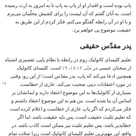
پاپ بوده است و اقتدار او از پاپ به پاپ تا به امروز به ارث رسیده
است.‏ به آنان گفتم که آن لیست را برای کشیش محلّمان می‌برم
و با او در آن رابطه گفتگو می‌کنم.‏ فکر کردم از این طریق به
حقیقت موضوع پی خواهم برد.‏
پدر مقدّس حقیقی
تعلیم کلیسای کاتولیک روم در رابطه با نظام پاپی،‏ تفسیری اشتباه
از سخنان عیسی در
مَتّی ۱۶:‏۱۸،‏ ۱۹
است.‏ کلیسای کاتولیک
همچنین ادعا می‌کند که پاپ،‏ پدر مقدّس است؛‏ از این رو،‏ وقتی
در مورد اعتقادات دینی صحبت می‌کند،‏ عاری از خطاست.‏
بسیاری از کاتولیک‌ها به این موضوع اعتقاد دارند و ایمانشان بر
اساس آن بنا شده است.‏ من هم به این موضوع اعتقاد داشتم و
فکر می‌کردم که اگر پاپ عاری از خطاست و اعلام کرده است
که تعلیم تثلیث حقیقت است،‏ پس باید حقیقت باشد.‏ اما اگر
خطاپذیر باشد،‏ پس تعلیم تثلیث نیز ممکن است کاذب باشد.‏ در
واقع،‏ این مهم‌ترین تعلیم کلیسای کاتولیک است زیرا صحّت تمام