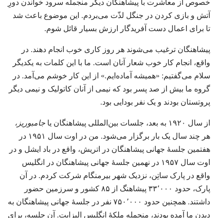
خصوص از معاشرت با پیشاهنگان دیگر منجمله سرود خواندن دورِ
آتش و بازی کردن در جنگل لذّت می‌بردم.‏ این موضوع باعث شد
تا برای اعمال دست آفریدگار ارزش بسیار قائل شوم.‏
پیشاهنگان ترغیب می‌شوند هر روز کاری خوب انجام دهند.‏ در
واقع،‏ انجام کار خوب شعار آنان است.‏ ما با این کلمات به یکدیگر
سلام می‌گفتیم:‏ «همیشه آماده‌ایم.‏» از این کار خوشم می‌آمد.‏ در
گروه ما بیش از صد پسر بود که نیمی از آنان کاتولیک و نیمی دیگر
پروتستان بودند و یک نفر بودایی بود.‏
از سال ۱۹۲۰ به بعد،‏ جلسات بین‌المللی پیشاهنگان یا
جامبوریز،‏
هر چند سال یک بار برگزار می‌شود.‏ من در اوت سال ۱۹۵۱ در
هفتمین جلسهٔ جهانی پیشاهنگان در اتریش،‏ واقع در باد ایشل و در
اوت سال ۱۹۵۷ در نهمین جلسهٔ جهانی پیشاهنگان در انگلیس
واقع در پارک ساتِن،‏ نزدیک شهر بیرمنگام شرکت کردم.‏ در آن
پارک،‏ حدود ۳۳٬۰۰۰ پیشاهنگ از ۸۵ کشور و سرزمین حضور
داشتند.‏ همچنین حدود ۷۵۰٬۰۰۰ نفر در جلسهٔ جهانی پیشاهنگان به
دیدن ما آمده بودند،‏ منجمله ملکهٔ انگلیس اِلیزابِت.‏ آن جلسه،‏ برای