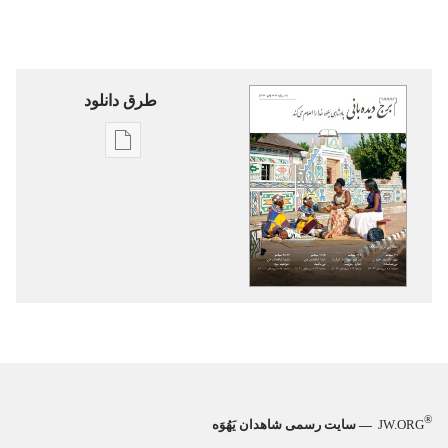
طرق دانلود
گزینۀ
دانلود
نشریات
برج
دیده‌بانی
—
برای
مطالعه
در
جماعات
®
ژوئیه
JW.ORG
— سایت رسمی شاهدان یَهُوَه