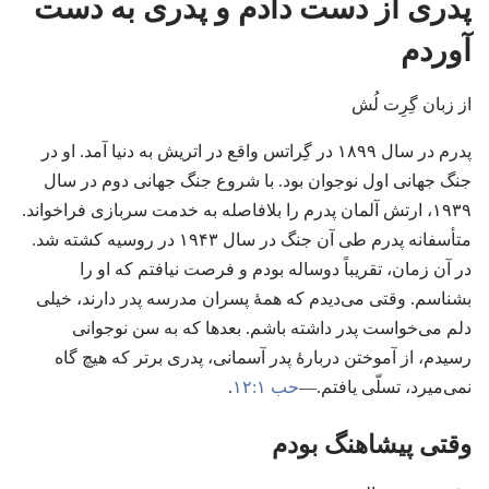
پدری از دست دادم و پدری به دست
آوردم
از زبان گِرِت لُش
پدرم در سال ۱۸۹۹ در گِراتس واقع در اتریش به دنیا آمد.‏ او در
جنگ جهانی اول نوجوان بود.‏ با شروع جنگ جهانی دوم در سال
۱۹۳۹،‏ ارتش آلمان پدرم را بلافاصله به خدمت سربازی فراخواند.‏
متأسفانه پدرم طی آن جنگ در سال ۱۹۴۳ در روسیه کشته شد.‏
در آن زمان،‏ تقریباً دوساله بودم و فرصت نیافتم که او را
بشناسم.‏ وقتی می‌دیدم که همهٔ پسران مدرسه پدر دارند،‏ خیلی
دلم می‌خواست پدر داشته باشم.‏ بعدها که به سن نوجوانی
رسیدم،‏ از آموختن دربارهٔ پدر آسمانی،‏ پدری برتر که هیچ گاه
نمی‌میرد،‏ تسلّی یافتم.‏—‏
حب ۱:‏۱۲
‏.‏
وقتی پیشاهنگ بودم