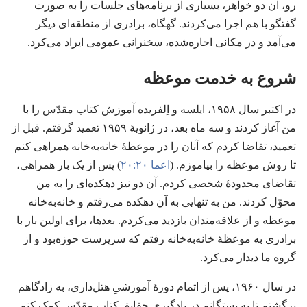
رو،‏ آن دو خواهر،‏ بسیاری از برنامه‌های جلسات را به صورت
گفتگو با هم اجرا می‌کردند.‏ گهگاه،‏ برادری از منطقه‌ای دیگر
می‌آمد و در مکانی اجاره‌شده،‏ سخنرانی عمومی ایراد می‌کرد.‏
شروع به خدمت موعظه
در اکتبر سال ۱۹۵۸،‏ ایلسه و اِلفریده آموزش کتاب مقدّس را با
من آغاز کردند و سه ماه بعد،‏ در ژانویهٔ ۱۹۵۹ تعمید گرفتم.‏ قبل از
تعمید،‏ تقاضا کردم که آنان را در موعظهٔ خانه‌به‌خانه همراهی کنم
تا روش موعظه را بیاموزم.‏ (‏
اعما ۲۰:‏۲۰
‏)‏ پس از یک بار همراهی،‏
تقاضای محدودهٔ شخصی کردم.‏ آن دو نیز دهکده‌ای را به من
محوّل کردند.‏ من به تنهایی به آن دهکده می‌رفتم و خانه‌به‌خانه
موعظه و از علاقه‌مندان بازدید می‌کردم.‏ بعدها،‏ برای اولین بار با
برادری به موعظهٔ خانه‌به‌خانه رفتم که سرپرست حوزه‌بود و از
گروه ما دیدار می‌کرد.‏
در سال ۱۹۶۰،‏ پس از اتمام دورهٔ آموزشیِ هتل‌داری،‏ به زادگاهم
برگشتم تا به بستگانم در یادگیری حقایق کتاب مقدّس کمک کنم.‏