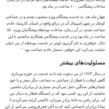
ساعات پیشگامی ۱۰۰ ساعت در ماه بود.‏
چهار ماه بعد،‏ به خدمت پیشگام ویژه منصوب شدم و در جماعتی
کوچک در شهر اِسپیتال آن دِر درائو واقع در استان کارینتیا،‏ خادم
جماعت شدم.‏ در آن زمان،‏ ساعات موعظهٔ پیشگامان ویژه ۱۵۰
ساعت در ماه بود و در خدمت پیشگامی همکاری نداشتم.‏ با این
حال،‏ خواهری به نام گرترود لوبنر در خدمت موعظه از من خیلی
*
حمایت می‌کرد.‏ این خواهر،‏ دستیار خادم جماعت بود.‏
مسئولیت‌های بیشتر
در سال ۱۹۶۳ از من دعوت شد تا به خدمت در حوزه بپردازم.‏
گاهی اوقات با قطار از جماعتی به جماعت دیگر سفر و با خود
چمدان‌هایی سنگین حمل می‌کردم.‏ بسیاری از برادران ماشین
نداشتند.‏ از این رو،‏ کسی نبود که در ایستگاه قطار به دنبال من
آید.‏ برای رفتن به خانهٔ برادرِ میزبان،‏ تاکسی کرایه نمی‌کردم تا
مبادا برادران احساس کنند که به آنان فخرفروشی می‌کنم.‏ از این