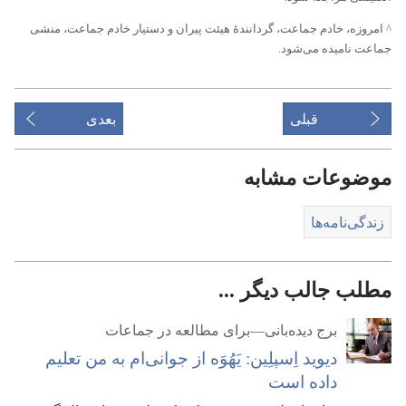
^
امروزه،‏ خادم جماعت،‏ گردانندهٔ هیئت پیران و دستیار خادم جماعت،‏ منشی
جماعت نامیده می‌شود.‏
قبلی
بعدی
موضوعات مشابه
زندگی‌نامه‌ها
مطلب جالب دیگر ...
برج دیده‌بانی—برای مطالعه در جماعات
دیوید اِسپلِین:‏ یَهُوَه از جوانی‌ام به من تعلیم
داده است