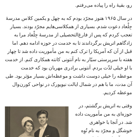
رو،‏ بقیهٔ راه را پیاده می‌رفتم.‏
در سال ۱۹۶۵ هنوز مجرّد بودم که به چهل و یکمین کلاس مدرسهٔ
جِلْعاد دعوت شدم.‏ بسیاری از همکلاسی‌هایم مجرّد بودند.‏ بسیار
تعجب کردم که پس از فارغ‌التحصیلی از مدرسهٔ جِلْعاد مرا به
زادگاهم اتریش برگرداندند تا به خدمت در حوزه ادامه دهم.‏ اما
قبل از آن که آمریکا را ترک کنم به من مأموریت داده شد تا چهار
هفته با سرپرستی سیّار به نام آنتونی کانته همکاری کنم.‏ از خدمت
با او خیلی لذّت بردم.‏ آنتونی برادری مهربان بود که خدمت
موعظه را خیلی دوست داشت و موعظه‌اش بسیار مؤثر بود.‏ طی
آن مدت،‏ ما با هم در شمال ایالت نیویورک در نواحی کورن‌وال
موعظه کردیم.‏
وقتی به اتریش برگشتم،‏ در
حوزه‌ای به من مأموریت داده
شد.‏ در آنجا با خواهری
خوشگل و مجرّد به نام تُوِه