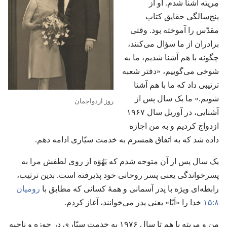
مِریته آشنا شدم.‏ او از
پنج‌سالگی حقایق کتاب
مقدّس را آموخته بود.‏ وقتی
برادران از ما سؤال می‌کنند،‏
چگونه با هم آشنا شدیم،‏ ما به
شوخی می‌گوییم،‏ «دفتر شعبه
ترتیبی داد که ما با هم آشنا
شویم.‏» ما یک سال پس از
روز ازدواجمان
آشنایی،‏ در آوریل سال ۱۹۶۷
ازدواج کردیم و به من اجازه
داده شد که به اتفاق همسرم به خدمت سیّاری ادامه دهم.‏
یک سال پس از آن متوجه شدم که یَهُوَه از روی لطفش مرا به
پسرخواندگی یعنی پسر روحانی خود پذیرفته است.‏ بدین ترتیب،‏
رابطه‌ای ویژه با پدر آسمانی و همهٔ کسانی که مطابق با
رومیان
۸:‏۱۵
خدا را «اَبّا» یعنی پدر می‌خوانند،‏ آغاز کردم.‏
من و مِریته با هم تا سال ۱۹۷۶ به خدمت سیّاری در حوزه و ناحیه