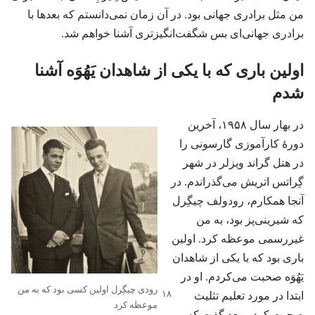
من مثل برادری جهانی بود.‏ در آن زمان نمی‌دانستم که بعدها با
برادری جهانی‌ای بس شگفت‌انگیزتری آشنا خواهم شد.‏
اولین باری که با یکی از شاهدان یَهُوَه آشنا
شدم
در بهار سال ۱۹۵۸،‏ آخرین
دورهٔ کارآموزی گارسونی را
در هتل گراند ویزلر در شهر
گِراتس اتریش می‌گذراندم.‏ در
آنجا همکارم،‏ رودولف چیگِرل
که شیرینی‌پز بود،‏ به من
غیررسمی موعظه کرد.‏ اولین
باری بود که با یکی از شاهدان
یَهُوَه صحبت می‌کردم.‏ او در
رودی چیگِرل اولین کسی بود که به من
ابتدا
در مورد تعلیم تثلیث
موعظه کرد
صحبت کرد و بعد گفت که