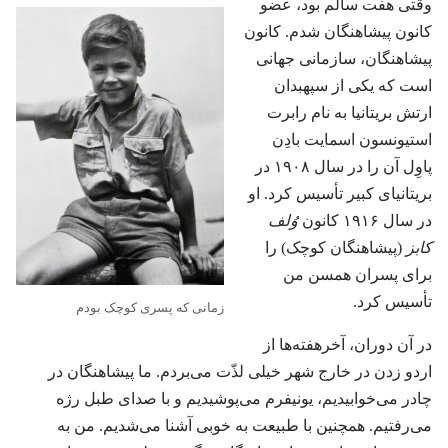
وقتی هفت سالم بود،‏ عضو
کانون پیشاهنگان شدم.‏ کانون
پیشاهنگان،‏ سازمانی جهانی
است که یکی از سپهبدان
ارتش بریتانیا به نام رابرت
استیونسون اسمایت بادِن
پاوِل آن را در سال ۱۹۰۸ در
بریتانیای کبیر تأسیس کرد.‏ او
در سال ۱۹۱۶ کانون
وُلف
کابز
‏(‏پیشاهنگان کوچک)‏ را
برای پسران همسن من
تأسیس کرد.‏
زمانی که پسری کوچک بودم
در آن دوران،‏ آخرهفته‌ها از
اردو زدن در خارج شهر خیلی لذّت می‌بردم.‏ ما پیشاهنگان در
چادر می‌خوابیدیم،‏ یونیفرم می‌پوشیدیم و با صدای طبل رژه
می‌رفتیم.‏ همچنین با طبیعت به خوبی آشنا می‌شدیم.‏ من به