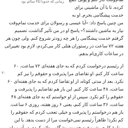
زمانی که حدوداً ۲۵ سالم بود
کرده،‏ تا با آن ماشینی برای
خدمت پیشگامی بخرم.‏ او به
من چنین پاسخ داد:‏ «آیا عیسی و رسولان برای خدمت تمام‌وقت
نیاز به ماشین داشتند؟‏» پاسخ او در من تأثیر گذاشت.‏ تصمیم
گرفتم خدمت پیشگامی را هر چه زودتر شروع کنم.‏ ولی چون هر
هفته ۷۲ ساعت در رستوران هتلی کار می‌کردم،‏ لازم بود تغییراتی
در ساعات کاری‌ام بدهم.‏
از رئیسم درخواست کردم که به جای هفته‌ای ۷۲ ساعت،‏ ۶۰
ساعت کار کنم.‏ او تقاضای مرا پذیرفت و حقوقم را نیز کم
نکرد.‏ بعد از مدتی کوتاه،‏ از او تقاضا کردم که به جای هفته‌ای ۶۰
ساعت،‏ ۴۸ ساعت کار کنم.‏ این بار هم تقاضایم را پذیرفت و
حقوقم را کم نکرد.‏ سپس از او خواستم که به جای هفته‌ای ۴۸
ساعت،‏ ۳۶ ساعت کار کنم،‏ یعنی ۶ روز هفته،‏ روزی ۶ ساعت.‏
باز هم درخواستم را پذیرفت و خیلی تعجب کردم که حقوقم را
کم نکرد!‏ ظاهراً رئیسم نمی‌خواست مرا از دست بدهد.‏ با این
برنامهٔ کاری،‏ شروع به خدمت پیشگامی دائم کردم.‏ در آن زمان