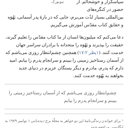
سپاسگزار و خوشحالم.‏ از
نیویورک
حضور در کنگره‌های
بین‌المللی بسیار لذّت می‌برم،‏ جایی که در بارهٔ پدر آسمانی،‏ یَهُوَه
و حقایق کتاب مقدّس آموزش می‌گیریم.‏
دعا می‌کنم که میلیون‌ها انسان از ما کتاب مقدّس را تعلیم گیرند،‏
حقیقت را بپذیرند و یَهُوَه را متحدانه با برادران سراسر جهان
خدمت کنند.‏ (‏
۱پطر ۲:‏۱۷
‏)‏ همچنین چشم‌انتظار روزی می‌باشم که
از آسمان رستاخیز زمینی را ببینم و سرانجام پدرم را بیابم.‏ امید
دارم که پدرم،‏ مادرم و دیگر بستگان عزیزم در دنیای جدید
بخواهند به یَهُوَه خدمت کنند.‏
چشم‌انتظار روزی می‌باشم که از آسمان رستاخیز زمینی را
ببینم و سرانجام پدرم را بیابم
^
برای خواندن زندگی‌نامهٔ این دو خواهر به مجلّهٔ
برج دیده‌بانی
۱ نوامبر ۱۹۷۹ به
انگلیسی مراجعه شود.‏