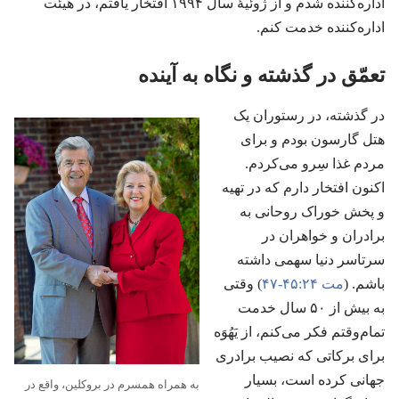
اداره‌کننده شدم و از ژوئیهٔ سال ۱۹۹۴ افتخار یافتم،‏ در هیئت
اداره‌کننده خدمت کنم.‏
تعمّق در گذشته و نگاه به آینده
در گذشته،‏ در رستوران یک
هتل گارسون بودم و برای
مردم غذا سِرو می‌کردم.‏
اکنون افتخار دارم که در تهیه
و پخش خوراک روحانی به
برادران و خواهران در
سرتاسر دنیا سهمی داشته
باشم.‏ (‏
مت ۲۴:‏۴۵-‏۴۷
‏)‏ وقتی
به بیش از ۵۰ سال خدمت
تمام‌وقتم فکر می‌کنم،‏ از یَهُوَه
برای برکاتی که نصیب برادری
جهانی کرده است،‏ بسیار
به همراه همسرم در بروکلین،‏ واقع در