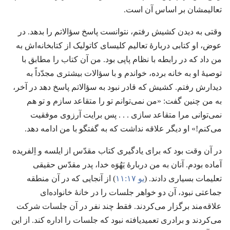
تعالیمشان بر اساس آن است.‏
وقتی به دیدن کشیش رفتم،‏ نتوانست پاسخ سؤالاتم را بدهد.‏ در
عوض،‏ او کتابی دربارهٔ تعالیم کلیسای کاتولیک از کتابخانه‌اش به
من داد که در رابطه با نظام پاپی بود.‏ من آن کتاب را مطابق با
توصیهٔ او به خانه برده،‏ خواندم و با سؤالات بیشتری مجدّداً به
دیدارش رفتم.‏ کشیش که قادر نبود به سؤالاتم پاسخ دهد در آخر،‏
به من چنین گفت:‏ «من نمی‌توانم تو را متقاعد سازم و تو هم
نمی‌توانی مرا متقاعد سازی .‏ .‏ .‏ پس برایت آرزوی موفقیت
می‌کنم!‏» او دیگر علاقه نداشت که به گفتگو با من ادامه دهد.‏
در آن وقت بود که برای یادگیری کتاب مقدّس از ایلسه و اِلفریده
آماده بودم.‏ آنان به من دربارهٔ یَهُوَه خدا،‏ پدر مقدّس حقیقی
تعلیمات بسیاری دادند.‏ (‏
یو ۱۷:‏۱۱
‏)‏ از آنجایی که در آن منطقه
جماعتی نبود،‏ آن دو خواهر جلسات را در خانهٔ خانواده‌ای
علاقه‌مند برگزار می‌کردند.‏ فقط چند نفر در آن جلسات شرکت
می‌کردند و برادری تعمیدیافته نبود که جلسات را اداره کند.‏ از این