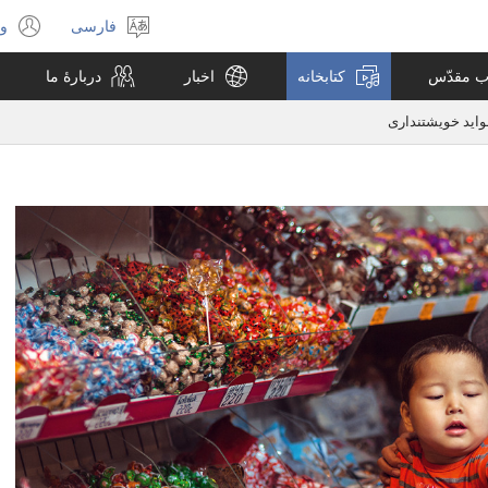
فارسی
ور
انتخاب
(پ
زبان
جد
اب مقدّس
کتابخانه
اخبار
دربارهٔ ما
با
می
واید خویشتنداری