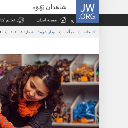
JW.ORG
شاهدان یَهُوَه
صفحهٔ اصلی
تعالیم کت
کتابخانه
مجلّات
بیدار شوید!‏ | شمارهٔ ۲، ۲۰۱۹
ف