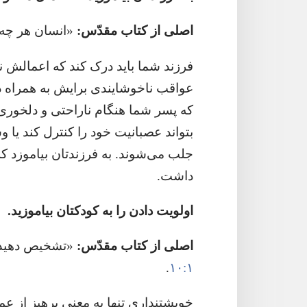
اصلی از کتاب مقدّس:‏
‏«انسان هر چه 
فرزند شما باید درک کند که اعمالش نت
عواقب ناخوشایندی برایش به همراه داش
که پسر شما هنگام ناراحتی و دلخوری،‏ 
بتواند عصبانیت خود را کنترل کند یا 
جلب می‌شوند.‏ به فرزندتان بیاموزد که
داشت.‏
اولویت دادن را به کودکتان بیاموزید.‏
اصلی از کتاب مقدّس:‏
‏«تشخیص دهید 
۱:‏۱۰
‏.‏
خویشتنداری تنها به معنی پرهیز از 