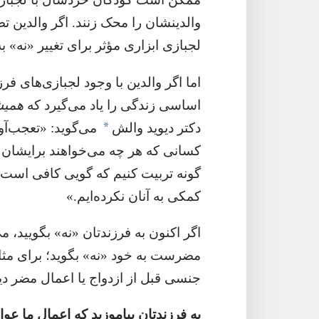
والدینشان را محک زنند.‏ اگر والدین 
لجبازی ابزاری مؤثر برای تغییر «نه» ب
اما اگر والدین با وجود لجبازی‌های فر
اساسی زندگی را یاد می‌گیرد که
همیش
*
دکتر دیوید والش
می‌گوید:‏ «تعجب‌آ
کسانی که هر چه می‌خواهند برایشان
گونه تربیت کنیم که گویی کافی است لب
کمکی به آنان نکرده‌ایم.‏»‏
اگر اکنون به فرزندتان «نه» بگویید،‏ می
مضرست به خود «نه» بگوید؛‏ برای مثال
جنسی قبل از ازدواج یا اعمال مضر د
به فرزندتان بیاموزید که اعمال ما عواق