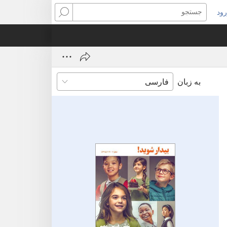
ود
نجره‌ای
جستجو
ید
ز
‌شود)
به زبان