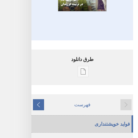
طرق دانلود
گزینۀ
دانلود
نشریات
بیدار
فهرست
قبلی
شوید!‏
بعدی
شش
فواید خویشتنداری
درس
مهم