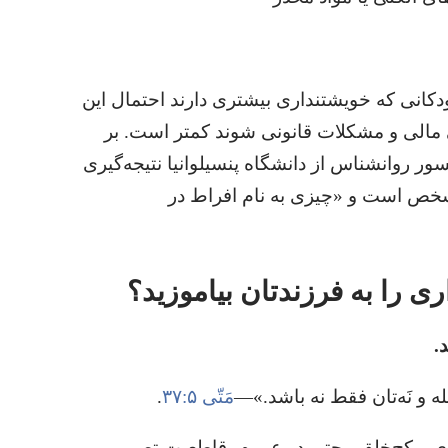
دکانی که خویشتنداری بیشتری دارند احتمال این
ی مالی و مشکلات قانونی شوند کمتر است.‏ بر
ور روانشناس از دانشگاه پنسیلوانیا نتیجه‌گیری
شخص است و «چیزی به نام افراط در
ی را به فرزندتان بیاموزید؟‏
‏
له و نَه‌تان فقط نه باشد.‏»—‏
مَتّی ۵:‏۳۷
‏.‏
 و کج‌خلقی حتی در عموم،‏ قاطعیت تصمیم