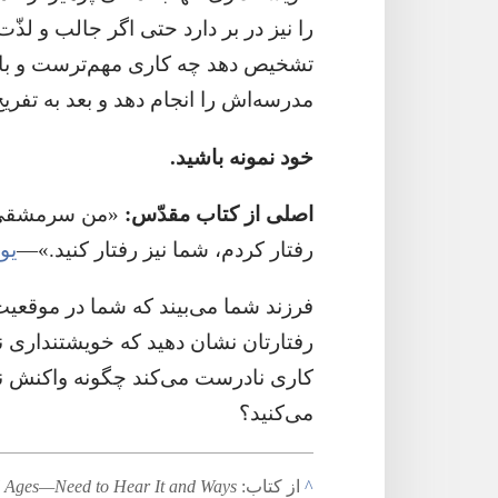
را نیز در بر دارد حتی اگر جالب و لذّت
تشخیص دهد چه کاری مهم‌ترست و باید ا
مدرسه‌اش را انجام دهد و بعد به تفریح
خود نمونه باشید.‏
اصلی از کتاب مقدّس:‏
‏«من سرمشقی 
رفتار کردم،‏ شما نیز رفتار کنید.‏»—‏
یوحنا
فرزند شما می‌بیند که شما در موقعیت
رفتارتان نشان دهید که خویشتنداری نتا
کاری نادرست می‌کند چگونه واکنش نشا
می‌کنید؟‏
^
از کتاب:‏
 Ages—Need to Hear It and Ways