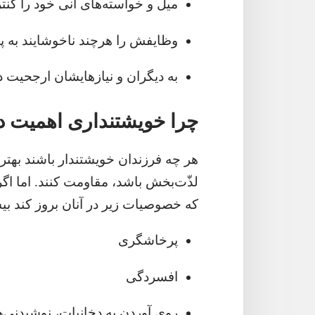
میل و خواسته‌های آنی خود را کنت
وظایفش را هرچند ناخوشایند به پا
به دیگران و نیازهایشان ارجحیت د
چرا خویشتنداری اهمیت دا
هر چه فرزندان خویشتندار باشند بهتر
لذّت‌بخش باشد،‏ مقاومت کنند.‏ اما اگ
که خصوصیات زیر در آنان بروز کند بی
پرخاشگری
افسردگی
روی آوردن به دخانیات،‏ نوشیدنی‌ه