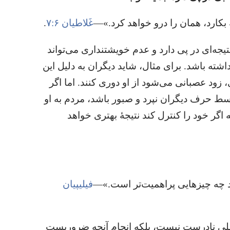
بکارد،‏ همان را درو خواهد کرد.‏»—‏
غَلاطیان ۶:‏۷
‏.‏
یجه‌ای در پی دارد و عدم خویشتنداری می‌تواند
ته باشد.‏ برای مثال،‏ شاید دیگران به دلیل این
زود عصبانی می‌شود از او دوری کنند.‏ اما اگر
وسط حرف دیگران نپرد و صبور باشد،‏ مردم به او
 اگر خود را کنترل کند نتیجهٔ بهتری خواهد
چه چیزهایی پراهمیت‌تر است.‏»—‏
فیلیپیان
عملی نادرست نیست،‏ بلکه انجام آنچه ضروریست