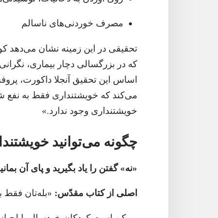
مصرف خوردنی‌های ناسالم
تحقیقی در این زمینه نشان می‌دهد کو
که در بزرگسالی دچار بیماری،‏ نگران
اساس این تحقیق آنجلا داکورت،‏ پروفس
می‌کند که خویشتنداری فقط به نفع 
خویشتنداری وجود ندارد.‏»‏
چگونه می‌توانید خویشتندار
‏«نه» گفتن را یاد بگیرید و پای آن بمانید.
اصلی از کتاب مقدّس:‏
‏«بله‌تان فقط ب
ممکن است کودکان خردسال با لجبازی