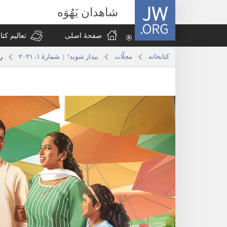
JW.ORG
شاهدان یَهُوَه
صفحهٔ اصلی
تعالیم کت
کتابخانه
مجلّات
بیدار شوید!‏ | شمارهٔ ۱، ۲۰۲۱
ر