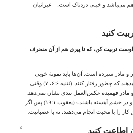
از هم می‌پاشد و خیلی دردناک است.‏—‏عبرانیان
ربیت کنید
اوست تربیت کن،‏ که تا پیری هم از آن منحرف
و مادر سپرده است.‏ آن‌ها باید نمونهٔ خوبی
برای فرزندانشان باشند و به آن‌ها یاد بدهند که چطور رفتار کنند.‏ (‏تَثنیه ۶:‏۶،‏ ۷)‏ وقتی
و مادر فهمیده عکس‌العمل تندی نشان نمی‌دهد.‏
آن‌ها باید ‹در شنیدن تند،‏ در گفتن کُند و در خشم آهسته باشند.‏› (‏یعقوب ۱:‏۱۹)‏ پس اگر
کار را با محبت انجام می‌دهند،‏ نه با عصبانیت.‏
ن اطاعت کنید