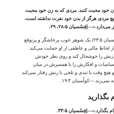
ن خود محبت کنند.‏ مردی که به زن خود محبت
هیچ مردی هرگز از بدن خود نفرت نداشته است،‏
.‏»—‏اِفِسُسیان ۵:‏۲۸،‏ ۲۹.‏
شوهر سرپرست خانواده است.‏ (‏اِفِسُسیان ۵:‏۲۳)‏ یک شوهر خوب پرخاشگر و پرتوقع
از لحاظ مالی و عاطفی از او حمایت می‌کند.‏
 زنش را خوشحال کند و روی نظر خودش
ی‌کند.‏ (‏فیلیپیان ۲:‏۴)‏ او احساسات و افکارش را با همسرش در میان
هیچ وقت با تندی و تلخی با زنش رفتار نمی‌کند
ند.‏—‏کولُسیان ۳:‏۱۹.‏
 بگذارید
ذارد.‏»—‏اِفِسُسیان ۵:‏۳۳.‏