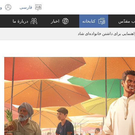
فارسی
ور
انتخاب
(پ
زبان
جد
اب مقدّس
کتابخانه
اخبار
دربارهٔ ما
با
می
اهنمایی برای داشتن خانواده‌ای شاد