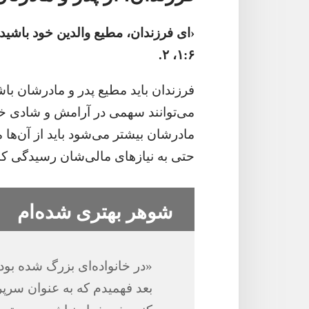
‏‹ای فرزندان،‏ مطیع والدین خود باشید؛‏
۶:‏۱،‏ ۲.‏
فرزندان باید مطیع پدر و مادرشان باشند
می‌توانند سهمی در آرامش و شادی خانو
مادرشان بیشتر می‌شود باید از آن‌ها م
حتی به نیازهای مالی‌شان رسیدگی کنند.‏—‏۱تیموتائوس ۵:
شوهر بهتری شده‌ام
‏«در خانواده‌ای بزرگ شده بودم
بعد فهمیدم که به عنوان سر