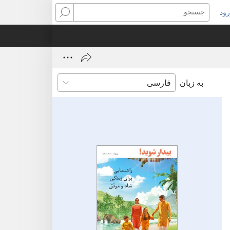
ود
نجره‌ای
جستجو
ید
ز
‌شود)
به زبان