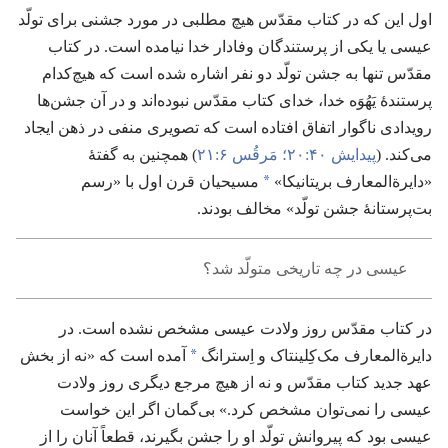
اول این که در کتاب مقدّس هیچ مطلبی در مورد جشنی برای تولّد
عیسی یا یکی از پرستندگان وفادار خدا نیامده است.‏ در کتاب
مقدّس تنها به جشن تولّد دو نفر اشاره شده است که هیچ‌کدام
پرستندهٔ یَهُوَه خدا،‏ خدای کتاب مقدّس نبوده‌اند و در آن جشن‌ها
رویدادی ناگوار اتفاق افتاده است که تصویری منفی در ذهن ایجاد
می‌کند.‏ (‏
پیدایش ۴۰:‏۲۰؛‏
مَرقُس ۶:‏۲۱
‏)‏ همچنین به گفتهٔ
*
«دایرة‌المعارف بریتانیکا»‏
مسیحیان قرن اول با «رسم
بت‌پرستانهٔ جشن تولّد» مخالف بودند.‏
عیسی در چه تاریخی متولّد شد؟‏
در کتاب مقدّس روز ولادت عیسی مشخص نشده است.‏ در
*
دایرة‌المعارف مک‌کِلینتاک و اِسترانگ
آمده است که «نه از بخش
عهد جدید کتاب مقدّس و نه از هیچ مرجع دیگری روز ولادت
عیسی را نمی‌توان مشخص کرد.‏» بی‌گمان اگر این خواست
عیسی بود که پیروانش تولّد او را جشن بگیرند،‏ قطعاً آنان را از