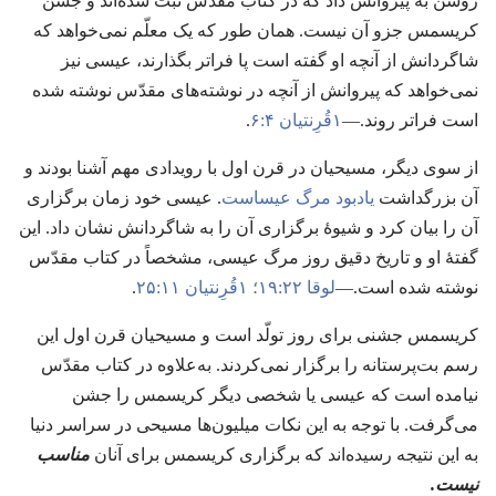
روشن به پیروانش داد که در کتاب مقدّس ثبت شده‌اند و جشن
کریسمس جزو آن نیست.‏ همان طور که یک معلّم نمی‌خواهد که
شاگردانش از آنچه او گفته است پا فراتر بگذارند،‏ عیسی نیز
نمی‌خواهد که پیروانش از آنچه در نوشته‌های مقدّس نوشته شده
است فراتر روند.‏—‏
۱قُرِنتیان ۴:‏۶
‏.‏
از سوی دیگر،‏ مسیحیان در قرن اول با رویدادی مهم آشنا بودند و
آن بزرگداشت
یادبود مرگ عیساست
‏.‏ عیسی خود زمان برگزاری
آن را بیان کرد و شیوهٔ برگزاری آن را به شاگردانش نشان داد.‏ این
گفتهٔ او و تاریخ دقیق روز مرگ عیسی،‏ مشخصاً در کتاب مقدّس
نوشته شده است.‏—‏
لوقا ۲۲:‏۱۹؛‏
۱قُرِنتیان ۱۱:‏۲۵
‏.‏
کریسمس جشنی برای روز تولّد است و مسیحیان قرن اول این
رسم بت‌پرستانه را برگزار نمی‌کردند.‏ به‌علاوه در کتاب مقدّس
نیامده است که عیسی یا شخصی دیگر کریسمس را جشن
می‌گرفت.‏ با توجه به این نکات میلیون‌ها مسیحی در سراسر دنیا
به این نتیجه رسیده‌اند که برگزاری کریسمس برای آنان
مناسب
نیست.‏