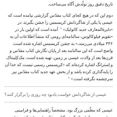
تاریخ دقیق روز تولّدش آگاه می‌ساخت.‏
دوم این که در هیچ کجای کتاب مقدّس گزارشی نیامده است که
عیسی یا یکی از شاگردانش کریسمس را جشن بگیرند.‏ در
*
«دایرة‌المعارف جدید کاتولیک»‏
آمده است که اولین بار در
«تقویم فیلوکالوس،‏ سالنامه‌ای رومی که منشأ اطلاعات آن به
۳۳۶ میلادی می‌رسد،‏» به جشن کریسمس اشاره شده است.‏
واضح است که این سالنامه بعد از پایان نگارش کتاب مقدّس و
قرن‌ها بعد از ولادت عیسی بر زمین،‏ تهیه شده است.‏ مک‌کِلینتاک
و اِسترانگ اشاره کرده‌اند که «کریسمس رسمی نیست که خدا آن
را پایه‌گذاری کرده باشد و از بخش عهد جدید کتاب مقدّس نیز
*
سرچشمه نگرفته است.‏»‏
عیسی از شاگردانش خواست یادبود چه روزی را برگزار کنند؟‏
عیسی که معلّمی بزرگ بود،‏ مشخصاً راهنمایی‌ها و فرامینی