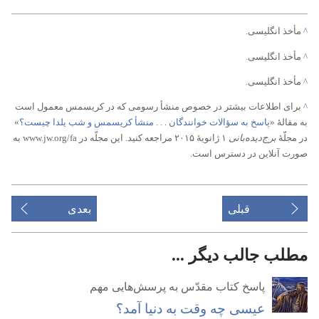
^
مأخذ انگلیسی.‏
^
مأخذ انگلیسی.‏
^
مأخذ انگلیسی.‏
^
برای اطلاعات بیشتر در خصوص منشأ رسومی که در کریسمس معمول است
به مقالهٔ «‏
پاسخ به سؤالات خوانندگان .‏ .‏ .‏ منشأ کریسمس و شب یلدا چیست؟‏
‏»
در مجلّهٔ
برج‌دیده‌بانی
۱ ژانویهٔ ۲۰۱۵ مراجعه کنید.‏ این مجلّه در www.jw.org/fa به
صورت آنلاین در دسترس است.‏
قبلی
بعدی
مطلب جالب دیگر ...
پاسخ کتاب مقدّس به پرسش‌هایی مهم
عیسی چه وقت به دنیا آمد؟‏