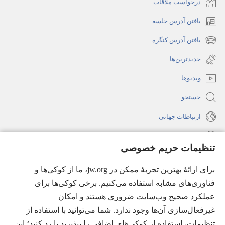
درخواست ملاقات
یافتن آدرس جلسه
(پنجره‌ای
جدید
یافتن آدرس کنگره
(پنجره‌ای
باز
جدید
جدیدترین‌ها
می‌شود)
باز
ویدیوها
می‌شود)
جستجو
ارتباطات جهانی
راهنما
تنظیمات حریم خصوصی
اهدای اعانه
(پنجره‌ای
برای ارائهٔ بهترین تجربهٔ ممکن در jw.org، ما از کوکی‌ها و
جدید
فناوری‌های مشابه استفاده می‌کنیم. برخی کوکی‌ها برای
باز
کتابخانهٔ آنلاین نشریات شاهدان یَهُوَه
(پنجره‌ای
عملکرد صحیح وب‌سایت ضروری هستند و امکان
می‌شود)
جدید
غیرفعال‌سازی آن‌ها وجود ندارد. شما می‌توانید با استفاده از
®
JW Hub
باز
(پنجره‌ای
تنظیمات، استفاده از کوکی‌های اضافی را بپذیرید یا رد کنید؛ این