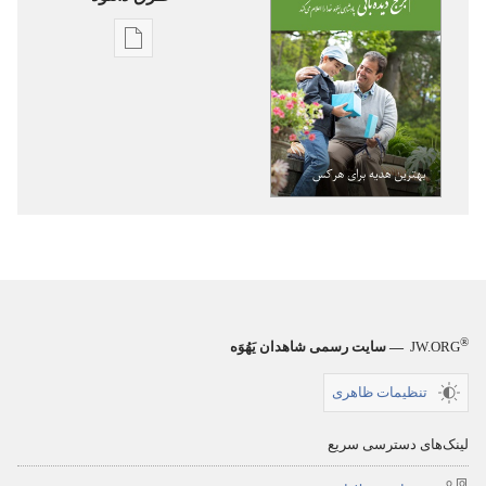
گزینۀ
دانلود
نشریات
برج
دیده‌بانی
بهترین
هدیه
برای
هر
کس
®
JW.ORG
— سایت رسمی شاهدان یَهُوَه
تنظیمات ظاهری
لینک‌های دسترسی سریع