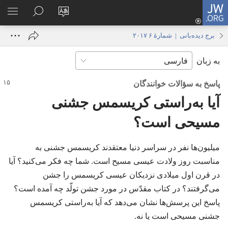
JW.ORG
ورود
زبان
در
فهر
(پنجره‌ای
سایت
JW.ORG
انتخ
جدید
برج دیده‌بانی | شمارهٔ ۶ ۲۰۱۷
را
جستجو
باز
به زبان
تغییر
کنید
می‌شود)
دهید
پاسخ به سؤالات خوانندگان
آیا به‌راستی کریسمس جشنی
مسیحی است؟‏
میلیون‌ها نفر در سراسر دنیا معتقدند کریسمس جشنی به
مناسبت روز ولادت عیسی مسیح است.‏ شما چه فکر می‌کنید؟‏ آیا
در قرن اول میلادی نزدیکان عیسی کریسمس را جشن
می‌گرفتند؟‏ در کتاب مقدّس در مورد جشن تولّد چه آمده است؟‏
پاسخ این پرسش‌ها نشان می‌دهد که آیا به‌راستی کریسمس
جشنی مسیحی است یا نه.‏