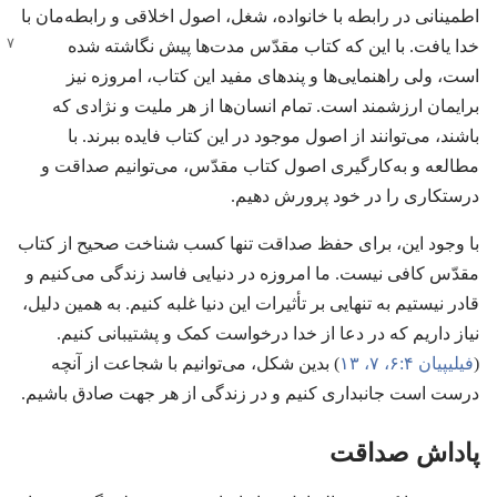
اطمینانی در رابطه با خانواده،‏ شغل،‏ اصول اخلاقی و رابطه‌مان با
خدا
یافت.‏ با این که کتاب مقدّس مدت‌ها پیش نگاشته شده
است،‏ ولی راهنمایی‌ها و پندهای مفید این کتاب،‏ امروزه نیز
برایمان ارزشمند است.‏ تمام انسان‌ها از هر ملیت و نژادی که
باشند،‏ می‌توانند از اصول موجود در این کتاب فایده ببرند.‏ با
مطالعه و به‌کارگیری اصول کتاب مقدّس،‏ می‌توانیم صداقت و
درستکاری را در خود پرورش دهیم.‏
با وجود این،‏ برای حفظ صداقت تنها کسب شناخت صحیح از کتاب
مقدّس کافی نیست.‏ ما امروزه در دنیایی فاسد زندگی می‌کنیم و
قادر نیستیم به تنهایی بر تأثیرات این دنیا غلبه کنیم.‏ به همین دلیل،‏
نیاز داریم که در دعا از خدا درخواست کمک و پشتیبانی کنیم.‏
(‏
فیلیپیان ۴:‏۶،‏ ۷،‏
۱۳
‏)‏ بدین شکل،‏ می‌توانیم با شجاعت از آنچه
درست است جانبداری کنیم و در زندگی از هر جهت صادق باشیم.‏
پاداش صداقت