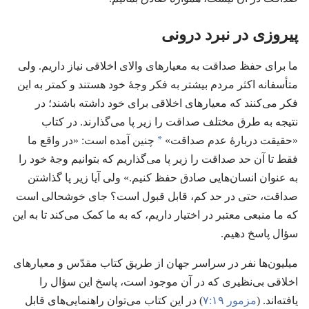
پیروزی در نبرد درونی
ما برای حفظ صداقت به معیارهای والای اخلاقی نیاز داریم.‏ ولی
متأسفانه اکثر مردم بیشتر به فکر وجهٔ خود هستند و کمتر به این
فکر می‌کنند که معیارهای اخلاقی برای خود داشته باشند؛‏ در
نتیجه به طرق مختلف صداقت را زیر پا می‌گذارند.‏ در کتاب
*
«حقیقت دربارهٔ عدم صداقت»‏
چنین آمده است:‏ «در واقع ما
فقط تا آن حد صداقت را زیر پا می‌گذاریم که بتوانیم وجهٔ خود را
به عنوان انسان‌هایی صادق حفظ کنیم.‏» ولی آیا زیر پا گذاشتن
صداقت،‏ حتی در حد کم،‏ قابل قبول است؟‏ جای خوشحالی است
که ما منبعی معتبر در اختیار داریم،‏ که به ما کمک می‌کند تا به این
سؤال پاسخ دهیم.‏
میلیون‌ها نفر در سراسر جهان از طریق کتاب مقدّس و معیارهای
اخلاقی بی‌نظیری که در آن موجود است،‏ پاسخ این سؤال را
یافته‌اند.‏ (‏
مزمور ۱۹:‏۷
‏)‏ در این کتاب می‌توان راهنمایی‌های قابل