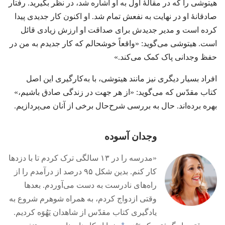
هیتوشی را که در مقالهٔ اول به او اشاره شد،‏ در نظر بگیرید.‏ رفتار
صادقانهٔ او در نهایت به نفعش تمام شد.‏ او اکنون کار جدیدی پیدا
کرده است و مدیر جدیدش برای صداقت او ارزش زیادی قائل
است.‏ هیتوشی می‌گوید:‏ «واقعاً خوشحالم که کار جدیدم به من در
حفظ وجدانی پاک کمک می‌کند.‏»‏
افراد بسیار دیگری نیز مانند هیتوشی،‏ با به‌کارگیری این اصل
کتاب مقدّس که می‌گوید:‏ «از هر جهت در زندگی صادق باشیم،‏»
بهره برده‌اند.‏ حال به بررسی شرح‌حال برخی از آنان می‌پردازیم.‏
وجدان آسوده
‏«مدرسه را در ۱۳ سالگی ترک کردم تا با دزدها
کار کنم.‏ بدین شکل ۹۵ درصد از درآمدم را از
راه‌های نادرست به دست می‌آوردم.‏ بعدها
وقتی ازدواج کردم،‏ به همراه شوهرم شروع به
یادگیری کتاب مقدّس از شاهدان یَهُوَه کردیم.‏