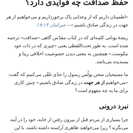
حفظ صداقت چه فوایدی دارد؟‏
‏«اطمینان داریم که از وجدانی پاک برخورداریم و می‌خواهیم از هر
جهت در زندگی صادق باشیم.‏»—‏
عبرانیان ۱۳:‏۱۸
‏.‏
ریشهٔ یونانی کلمه‌ای که در کتاب مقدّس گاهی «صداقت» ترجمه
شده است،‏ به طور تحت‌اللفظی یعنی «چیزی که در ذات خود
نیکوست.‏» همچنین به معنی دیدن خصوصیت اخلاقی زیبا و
پسندیده می‌باشد.‏
ما مسیحیان سخن پولُس رسول را جدّی تلقّی می‌کنیم که گفت:‏
«می‌خواهیم
از هر جهت
در زندگی صادق باشیم.‏» چنین کاری
برای ما به چه مفهوم است؟‏
نبرد درونی
چرا بسیاری از مردم قبل از بیرون رفتن از خانه،‏ خود را در آینه
می‌نگرند؟‏ زیرا می‌خواهند ظاهری آراسته داشته باشند.‏ با این