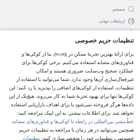
جستجو
ارتباطات جهانی
راهنما
تنظیمات حریم خصوصی
اهدای اعانه
(پنجره‌ای
برای ارائهٔ بهترین تجربهٔ ممکن در jw.org، ما از کوکی‌ها و
جدید
فناوری‌های مشابه استفاده می‌کنیم. برخی کوکی‌ها برای
باز
کتابخانهٔ آنلاین نشریات شاهدان یَهُوَه
عملکرد صحیح وب‌سایت ضروری هستند و امکان
(پنجره‌ای
می‌شود)
جدید
غیرفعال‌سازی آن‌ها وجود ندارد. شما می‌توانید با استفاده از
®
JW Hub
باز
(پنجره‌ای
تنظیمات، استفاده از کوکی‌های اضافی را بپذیرید یا رد کنید؛ این
می‌شود)
جدید
®
کوکی‌ها تنها برای بهبود تجربهٔ شما به کار می‌روند. هیچ‌یک از این
JW Library
باز
داده‌ها هرگز فروخته نمی‌شود یا برای اهداف بازاریابی استفاده
می‌شود)
Watchtower Library
نخواهد شد. برای اطلاعات بیشتر، به این لینک مراجعه کنید:‏
خطّ‌مشی بین‌المللی در رابطه با کوکی‌ها و فناوری‌های مشابه
.
همچنین می‌توانید در هر زمان با مراجعه به تنظیمات حریم
خصوصی، تنظیمات خود را شخصی‌سازی کنید:‏
تنظیمات