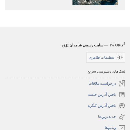
چرا
باید
صادق
باشیم؟‏
®
JW.ORG
— سایت رسمی شاهدان یَهُوَه
تنظیمات ظاهری
لینک‌های دسترسی سریع
درخواست ملاقات
یافتن آدرس جلسه
(پنجره‌ای
جدید
یافتن آدرس کنگره
(پنجره‌ای
باز
جدید
جدیدترین‌ها
می‌شود)
باز
ویدیوها
می‌شود)