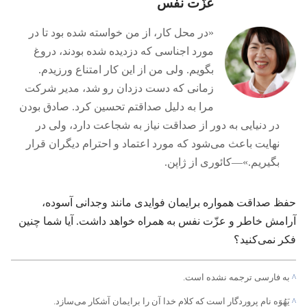
عزّت نفس
‏«در محل کار،‏ از من خواسته شده بود تا در
مورد اجناسی که دزدیده شده بودند،‏ دروغ
بگویم.‏ ولی من از این کار امتناع ورزیدم.‏
زمانی که دست دزدان رو شد،‏ مدیر شرکت
مرا به دلیل صداقتم تحسین کرد.‏ صادق بودن
در دنیایی به دور از صداقت نیاز به شجاعت دارد،‏ ولی در
نهایت باعث می‌شود که مورد اعتماد و احترام دیگران قرار
بگیریم.‏»—‏کائوری از ژاپن.‏
حفظ صداقت همواره برایمان فوایدی مانند وجدانی آسوده،‏
آرامش خاطر و عزّت نفس به همراه خواهد داشت.‏ آیا شما چنین
فکر نمی‌کنید؟‏
^
به فارسی ترجمه نشده است.‏
^
یَهُوَه نام پروردگار است که کلام خدا آن را برایمان آشکار می‌سازد.‏