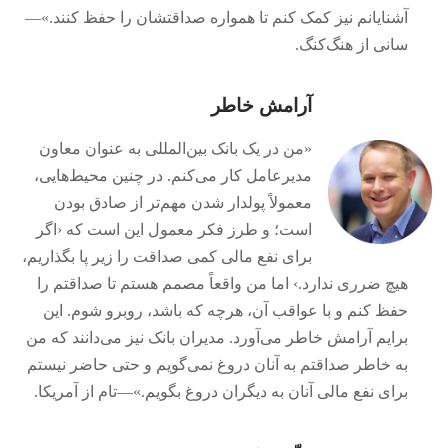
آشنایانم نیز کمک کنم تا همواره صداقتشان را حفظ کنند.‏»—‏
سانی از هنگ‌کنگ.‏
آرامش خاطر
‏«من در یک بانک بین‌المللی به عنوان معاون
مدیرعامل کار می‌کنم.‏ در چنین محیط‌هایی،‏
معمولاً پولدار شدن مهم‌تر از صادق بودن
است؛‏ و طرز فکر معمول این است که ‹اگر
برای نفع مالی کمی صداقت را زیر پا بگذاریم،‏
هیچ ضرری ندارد.‏› اما من واقعاً مصمم هستم تا صداقتم را
حفظ کنم و با عواقب آن،‏ هرچه که باشد،‏ روبرو شوم.‏ این
برایم آرامش خاطر می‌آورد.‏ مدیران بانک نیز می‌دانند که من
به خاطر صداقتم به آنان دروغ نمی‌گویم و حتی حاضر نیستم
برای نفع مالی آنان به دیگران دروغ بگویم.‏»—‏تام از آمریکا.‏