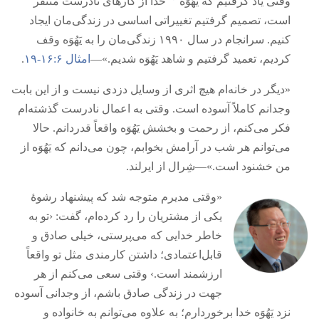
*
وقتی یاد گرفتیم که یَهُوَه
خدا از کارهای نادرست متنفر
است،‏ تصمیم گرفتیم تغییراتی اساسی در زندگی‌مان ایجاد
کنیم.‏ سرانجام در سال ۱۹۹۰ زندگی‌مان را به یَهُوَه وقف
کردیم،‏ تعمید گرفتیم و شاهد یَهُوَه شدیم.‏»—‏
امثال ۶:‏۱۶-‏۱۹
‏.‏
‏«دیگر در خانه‌ام هیچ اثری از وسایل دزدی نیست و از این بابت
وجدانم کاملاً آسوده است.‏ وقتی به اعمال نادرست گذشته‌ام
فکر می‌کنم،‏ از رحمت و بخشش یَهُوَه واقعاً قدردانم.‏ حالا
می‌توانم هر شب در آرامش بخوابم،‏ چون می‌دانم که یَهُوَه از
من خشنود است.‏»—‏شِرال از ایرلند.‏
‏«وقتی مدیرم متوجه شد که پیشنهاد رشوهٔ
یکی از مشتریان را رد کرده‌ام،‏ گفت:‏ ‹تو به
خاطر خدایی که می‌پرستی،‏ خیلی صادق و
قابل‌اعتمادی؛‏ داشتن کارمندی مثل تو واقعاً
ارزشمند است.‏› وقتی سعی می‌کنم از هر
جهت در زندگی صادق باشم،‏ از وجدانی آسوده
نزد یَهُوَه خدا برخوردارم؛‏ به علاوه می‌توانم به خانواده و