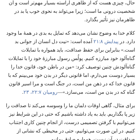
حال،‏ چیزی هست که از ظاهری آراسته بسیار مهم‌تر است و آن
شخصیت درونی ما است؛‏ زیرا می‌تواند به نحوی خوب یا بد در
ظاهرمان نیز تأثیر بگذارد.‏
کلام خدا به وضوح نشان می‌دهد که تمایل به بدی در همهٔ ما وجود
دارد.‏ در
پیدایش ۸:‏۲۱
آمده است:‏ «نیت دل انسان از جوانی بد
است.‏» بنابراین برای حفظ صداقت،‏ باید همواره با تمایلات
گناه‌آلود خود مبارزه کنیم.‏ پولُس رسول مبارزهٔ خود را با تمایلات
گناه‌آلودش چنین توصیف کرد:‏ «من در باطن خود،‏ قانون خدا را
بسیار دوست می‌دارم،‏ اما قانونی دیگر در بدن خود می‌بینم که با
قانون خدا که در ذهن من است،‏ در جنگ است و مرا اسیر قانون
گناه که در بدن من است،‏ می‌سازد.‏»—‏
رومیان ۷:‏۲۲،‏ ۲۳
‏.‏
برای مثال،‏ گاهی اوقات دلمان ما را وسوسه می‌کند تا صداقت را
زیر پا بگذاریم.‏ باید به یاد داشته باشیم که حتی در این شرایط نیز
می‌توانیم با گرفتن تصمیمی درست،‏ از انجام چنین کاری اجتناب
کنیم.‏ در این صورت می‌توانیم،‏ حتی در محیطی که نشانی از
صداقت در آن نیست،‏ همواره صادق بمانیم.‏