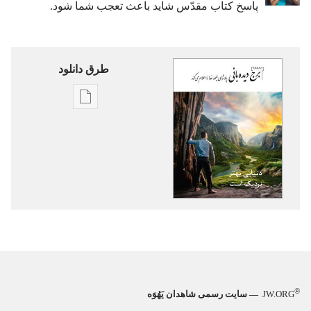
پاسخ کتاب مقدّس شاید باعث تعجب شما شود.‏
طرق دانلود
گزینۀ
دانلود
نشریات
برج
دیده‌بانی
دنیایی
بهتر
نزدیک
است
®
JW.ORG
— سایت رسمی شاهدان یَهُوَه