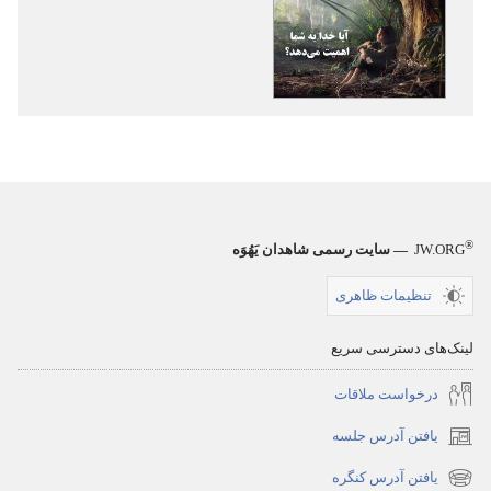
نشریات
برج
دیده‌بانی
آیا
خدا
به
شما
اهمیت
®
می‌دهد؟‏
JW.ORG
— سایت رسمی شاهدان یَهُوَه
تنظیمات ظاهری
لینک‌های دسترسی سریع
درخواست ملاقات
یافتن آدرس جلسه
(پنجره‌ای
جدید
یافتن آدرس کنگره
(پنجره‌ای