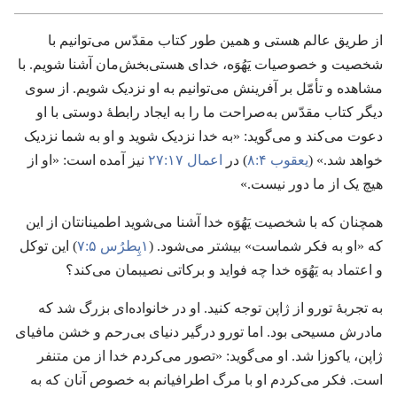
از طریق عالم هستی و همین طور کتاب مقدّس می‌توانیم با
شخصیت و خصوصیات یَهُوَه،‏ خدای هستی‌بخش‌مان آشنا شویم.‏ با
مشاهده و تأمّل بر آفرینش می‌توانیم به او نزدیک شویم.‏ از سوی
دیگر کتاب مقدّس به‌صراحت ما را به ایجاد رابطهٔ دوستی با او
دعوت می‌کند و می‌گوید:‏ «به خدا نزدیک شوید و او به شما نزدیک
خواهد شد.‏» (‏
یعقوب ۴:‏۸
‏)‏ در
اعمال ۱۷:‏۲۷
نیز آمده است:‏ «او از
هیچ یک از ما دور نیست.‏»‏
همچنان که با شخصیت یَهُوَه خدا آشنا می‌شوید اطمینانتان از این
که «او به فکر شماست» بیشتر می‌شود.‏ (‏
۱پِطرُس ۵:‏۷
‏)‏ این توکل
و اعتماد به یَهُوَه خدا چه فواید و برکاتی نصیبمان می‌کند؟‏
به تجربهٔ تورو از ژاپن توجه کنید.‏ او در خانواده‌ای بزرگ شد که
مادرش مسیحی بود.‏ اما تورو درگیر دنیای بی‌رحم و خشن مافیای
ژاپن،‏ یاکوزا شد.‏ او می‌گوید:‏ «تصور می‌کردم خدا از من متنفر
است.‏ فکر می‌کردم او با مرگ اطرافیانم به خصوص آنان که به