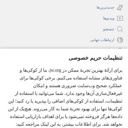
باز
جدید
جدیدترین‌ها
می‌شود)
باز
ویدیوها
می‌شود)
جستجو
ارتباطات جهانی
راهنما
تنظیمات حریم خصوصی
اهدای اعانه
(پنجره‌ای
برای ارائهٔ بهترین تجربهٔ ممکن در jw.org، ما از کوکی‌ها و
جدید
فناوری‌های مشابه استفاده می‌کنیم. برخی کوکی‌ها برای
باز
کتابخانهٔ آنلاین نشریات شاهدان یَهُوَه
(پنجره‌ای
عملکرد صحیح وب‌سایت ضروری هستند و امکان
می‌شود)
جدید
غیرفعال‌سازی آن‌ها وجود ندارد. شما می‌توانید با استفاده از
®
JW Hub
باز
(پنجره‌ای
تنظیمات، استفاده از کوکی‌های اضافی را بپذیرید یا رد کنید؛ این
می‌شود)
جدید
®
کوکی‌ها تنها برای بهبود تجربهٔ شما به کار می‌روند. هیچ‌یک از این
JW Library
باز
داده‌ها هرگز فروخته نمی‌شود یا برای اهداف بازاریابی استفاده
می‌شود)
Watchtower Library
نخواهد شد. برای اطلاعات بیشتر، به این لینک مراجعه کنید:‏