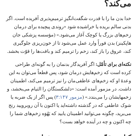
می‌کند؟‏
خدا بدن ما را با قدرت شگفت‌انگیزِ ترمیم‌پذیری آفریده است.‏ اگر
بدنی سالم بریده یا خراشیده شود «روندی پیچیده برای درمان
زخم‌های بزرگ یا کوچک آغاز می‌شود.‏» (‏مؤسسه پزشکی جان
هاپکینز)‏ بدن فوراً وارد عمل می‌شود تا از خون‌ریزی جلوگیری
کند،‏ عروق را باز کند،‏ زخم را ترمیم کند و بافت‌ها را قوّت بخشد.‏
نکته‌ای برای تأمّل:‏
اگر آفریدگار بدنمان را به گونه‌ای طراحی
کرده است که زخم‌هایش درمان شود،‏ پس قطعاً می‌توان به این
وعدهٔ او که زخم‌های عاطفی‌مان را نیز ترمیم می‌کند،‏ اطمینان
داشت.‏ در مزمور آمده است:‏ «دلشکستگان را التیام می‌بخشد،‏ و
زخمهایشان را می‌بندد.‏» (‏
مزمور ۱۴۷:‏۳
‏)‏ پس اگر از یک ضربه یا
شوک عاطفی که در گذشته داشته‌اید یا اکنون با آن روبرویید رنج
می‌برید،‏ چگونه می‌توانید اطمینان یابید که یَهُوَه زخم‌های شما را
چه اکنون و چه در آینده خواهد بست؟‏