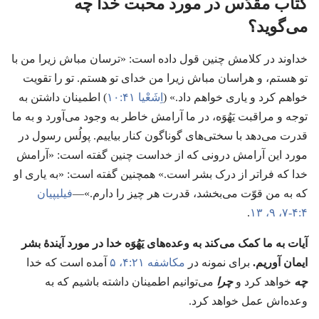
کتاب مقدّس در مورد محبت خدا چه
می‌گوید؟‏
خداوند در کلامش چنین قول داده است:‏ «ترسان مباش زیرا من با
تو هستم،‏ و هراسان مباش زیرا من خدای تو هستم.‏ تو را تقویت
خواهم کرد و یاری خواهم داد.‏» (‏
اِشَعْیا ۴۱:‏۱۰
‏)‏ اطمینان داشتن به
توجه و مراقبت یَهُوَه،‏ در ما آرامش خاطر به وجود می‌آورد و به ما
قدرت می‌دهد با سختی‌های گوناگون کنار بیاییم.‏ پولُس رسول در
مورد این آرامش درونی که از خداست چنین گفته است:‏ «آرامش
خدا که فراتر از درک بشر است.‏» همچنین گفته است:‏ «به یاری او
که به من قوّت می‌بخشد،‏ قدرت هر چیز را دارم.‏»—‏
فیلیپیان
۴:‏۴-‏۷،‏
۹،‏
۱۳
‏.‏
آیات به ما کمک می‌کند به وعده‌های یَهُوَه خدا در مورد آیندهٔ بشر
ایمان آوریم.‏
برای نمونه در
مکاشفه ۲۱:‏۴،‏ ۵
آمده است که خدا
چه
خواهد کرد و
چرا
می‌توانیم اطمینان داشته باشیم که به
وعده‌اش عمل خواهد کرد.‏