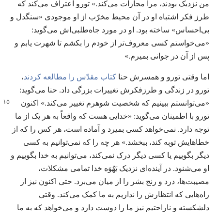
من نزدیک بودند،‏ مرا مجازات می‌کند.‏» تورو اعتراف می‌کند که
طرز فکر اشتباه او در آن محیط مخرّب از او موجودی «سنگدل و
بی‌احساس» ساخته بود.‏ او در مورد جاه‌طلبی‌اش می‌گوید:‏
«می‌خواستم کسی معروف‌تر از خودم را بکشم تا شهرت یابم و
پس از آن در جوانی بمیرم.‏»‏
اما وقتی تورو و همسرش حنا
کتاب مقدّس را مطالعه کردند
‏،‏
تورو در زندگی و طرزفکرش تغییرات بزرگی داد.‏ حنا می‌گوید:‏
«می‌توانستم
ببینیم که شخصیت شوهرم تغییر می‌کند.‏» اکنون
تورو با اطمینان می‌گوید:‏ «خدایی هست که واقعاً به هر یک از ما
توجه دارد.‏ نمی‌خواهد کسی بمیرد و آماده است،‏ هر کس را که از
خطاهایش توبه کند،‏ ببخشد.‏» هر چه را که نمی‌توانیم به کسی
دیگر بگوییم یا کسی دیگر درک نمی‌کند،‏ می‌توانیم به خدا بگوییم و
او می‌شنود.‏ در آینده‌ای نزدیک یَهُوَه خدا تمامی مشکلات،‏
مصیبت‌ها،‏ درد و رنج بشر را از میان می‌برد.‏ حتی اکنون نیز از
راه‌هایی که انتظارش را نداریم به ما کمک می‌کند.‏ وقتی
دلشکسته و ناراحتیم نیز ما را دوست دارد و می‌خواهد که به ما