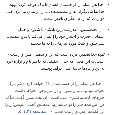
‹خدا هر اشکی را از چشمان انسان‌ها پاک خواهد کرد.‏› یَهُوَه
خدا
تمامی
نگرانی‌ها و مصیبت‌های ما را از میان می‌برد،‏ حتی
مواردی که از دید دیگران ناچیز است.‏
«آن تخت‌نشین،‏» قدرتمندترین پادشاه با شکوه و جلال
آسمانی،‏ قدرت و اختیار خود را اِعمال می‌کند تا مانع مصیبت
بشر شود و کمک مورد نیازمان را به ما ببخشد.‏
یَهُوَه خدا تضمین کرده است که این وعده‌ها «امین و راست»
است.‏ به این معنی که خدای حقیقی به خاطر نام و آوازهٔ خود
به این وعده‌ها جامهٔ عمل خواهد پوشید.‏
‏«‹خدا هر اشکی را از چشمانشان پاک خواهد کرد.‏ دیگر مرگ
نخواهد بود و ماتم و شیون و درد نیز وجود نخواهد داشت.‏
چیزهای گذشته سپری شده است.‏› آن تخت‌نشین گفت:‏ ‹نگاه
کن!‏ من همه چیز را نو می‌سازم.‏› همچنین گفت:‏ ‹بنویس؛‏ زیرا
این گفته‌ها امین و راست است.‏›»—‏
مکاشفه ۲۱:‏۴،‏ ۵
‏.‏