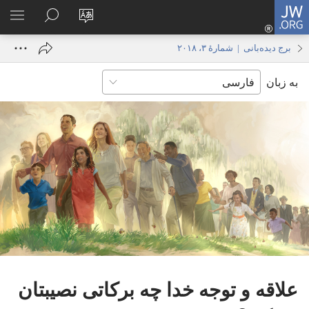
JW.ORG
ورود
زبان
در
فهر
(پنجره‌ای
سایت
JW.ORG
انتخ
جدید
برج دیده‌بانی | شمارهٔ ۳، ۲۰۱۸
را
جستجو
باز
به زبان
تغییر
کنید
می‌شود)
دهید
علاقه و توجه خدا چه برکاتی نصیبتان