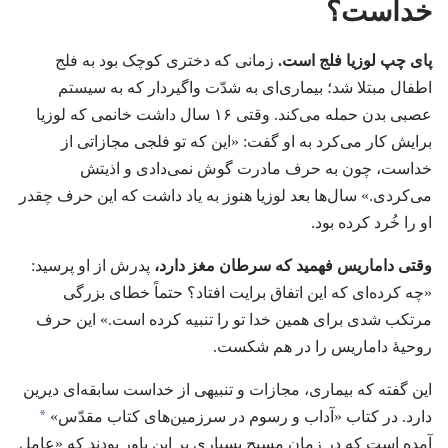
خداست؟‏
پای چپ لوزیا فلج است.‏
زمانی که دختری کوچک بود به فلج
اطفال مبتلا شد؛‏ بیماری‌ای به شدّت واگیردار که به سیستم
عصبی بدن حمله می‌کند.‏ وقتی ۱۶ سال داشت خانمی که لوزیا
برایش کار می‌کرد به او گفت:‏ «این که تو فلجی مجازاتی از
خداست،‏ چون به حرف مادرت گوش نمی‌دادی و اذیتش
می‌کردی.‏» سال‌ها بعد لوزیا هنوز به یاد داشت که این حرف چقدر
او را خُرد کرده بود.‏
وقتی داماریس فهمید که سرطان مغز دارد،‏
پدرش از او پرسید:‏
«چه کرده‌ای که این اتفاق برایت افتاد؟‏ حتماً خطای بزرگی
مرتکب شدی برای همین خدا تو را تنبیه کرده است.‏» این حرف
روحیهٔ داماریس را در هم شکست.‏
این گفته که بیماری،‏ مجازات و تنبیهی از خداست سابقه‌ای دیرین
*
دارد.‏ در کتاب «آداب و رسوم در سرزمین‌های کتاب مقدّس»‏
آمده است که در زمان مسیح بسیاری بر این باور بودند که «عامل