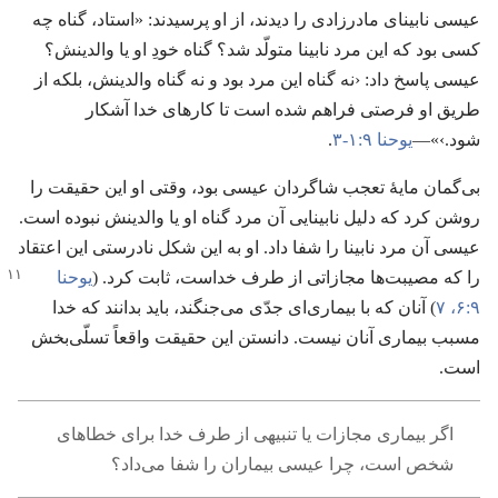
عیسی نابینای مادرزادی را دیدند،‏ از او پرسیدند:‏ «استاد،‏ گناه چه
کسی بود که این مرد نابینا متولّد شد؟‏ گناه خودِ او یا والدینش؟‏
عیسی پاسخ داد:‏ ‹نه گناه این مرد بود و نه گناه والدینش،‏ بلکه از
طریق او فرصتی فراهم شده است تا کارهای خدا آشکار
شود.‏›»—‏
یوحنا ۹:‏۱-‏۳
‏.‏
بی‌گمان مایهٔ تعجب شاگردان عیسی بود،‏ وقتی او این حقیقت را
روشن کرد که دلیل نابینایی آن مرد گناه او یا والدینش نبوده است.‏
عیسی آن مرد نابینا را شفا داد.‏ او به این شکل نادرستی این اعتقاد
را که
مصیبت‌ها مجازاتی از طرف خداست،‏ ثابت کرد.‏ (‏
یوحنا
۹:‏۶،‏ ۷
‏)‏ آنان که با بیماری‌ای جدّی می‌جنگند،‏ باید بدانند که خدا
مسبب بیماری آنان نیست.‏ دانستن این حقیقت واقعاً تسلّی‌بخش
است.‏
اگر بیماری مجازات یا تنبیهی از طرف خدا برای خطاهای
شخص است،‏ چرا عیسی بیماران را شفا می‌داد؟‏