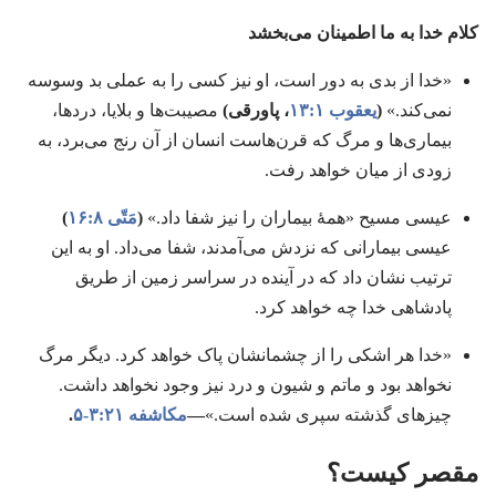
کلام خدا به ما اطمینان می‌بخشد
«خدا از بدی به دور است،‏ او نیز کسی را به عملی بد وسوسه
نمی‌کند.‏»
‏(‏
یعقوب ۱:‏۱۳
‏،‏ پاورقی)‏
مصیبت‌ها و بلایا،‏ دردها،‏
بیماری‌ها و مرگ که قرن‌هاست انسان از آن رنج می‌برد،‏ به
زودی از میان خواهد رفت.‏
عیسی مسیح «همهٔ بیماران را نیز شفا داد.‏»
‏(‏
مَتّی ۸:‏۱۶
‏)‏
عیسی بیمارانی که نزدش می‌آمدند،‏ شفا می‌داد.‏ او به این
ترتیب نشان داد که در آینده در سراسر زمین از طریق
پادشاهی خدا چه خواهد کرد.‏
«خدا هر اشکی را از چشمانشان پاک خواهد کرد.‏ دیگر مرگ
نخواهد بود و ماتم و شیون و درد نیز وجود نخواهد داشت.‏
چیزهای گذشته سپری شده است.‏»‏
‏—‏
مکاشفه ۲۱:‏۳-‏۵
‏.‏
مقصر کیست؟‏