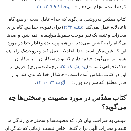
کرده است،‏ انجام می‌دهم.‏»—‏
یوحنا ۸:‏۲۹؛‏
۱۴:‏۳۱
‏.‏
کتاب مقدّس به‌روشنی می‌گوید که خدا «عادل است» و هیچ گاه
ناعادلانه عمل نمی‌کند.‏ (‏
تَثنیه ۳۲:‏۴
‏)‏ برای نمونه،‏ خدا هیچ گاه برای
مجازات و تنبیه یک نفر موجب سقوط هواپیمایی نمی‌شود و صدها
بی‌گناه را به کشتن نمی‌دهد.‏ ابراهیم پرستندهٔ وفادار خدا در مورد
این که غیرممکن است خدا ناعادلانه عمل کند و تروخشک را با هم
بسوزاند،‏ می‌گوید:‏ «یقین دارم که تو درستکاران را با بدکاران
هلاک نخواهی نمود.‏» (‏
پیدایش ۱۸:‏۲۵
‏،‏ ترجمهٔ تفسیری
‏)‏ افزون بر
این در کتاب مقدّس آمده است:‏ «حاشا از خدا که بدی کند،‏ و از
قادر مطلق که شرارت ورزد!‏»—‏
ایّوب ۳۴:‏۱۰-‏۱۲
‏.‏
کتاب مقدّس در مورد مصیبت و سختی‌ها چه
می‌گوید؟‏
عیسی به صراحت بیان کرد که مصیبت‌ها و سختی‌های زندگی ما
تنبیه و مجازات الٰهی برای گناهی خاص نیست.‏ زمانی که شاگردان