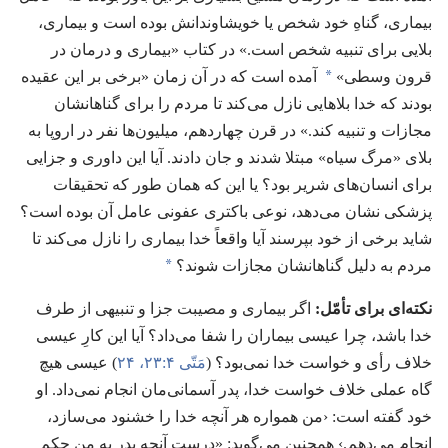
بیماری،‏ گناهِ خود شخص یا خویشاوندانش بوده است و بیماری،‏
بلایی برای تنبیه شخص است.‏» در کتاب «بیماری و درمان در
*
قرون وسطی»‏
آمده است که در آن زمان «برخی بر این عقیده
بودند که خدا بلاهایی نازل می‌کند تا مردم را برای گناهانشان
مجازات و تنبیه کند.‏» در قرن چهاردهم،‏ میلیون‌ها نفر در اروپا به
بلای «مرگ سیاه» مبتلا شدند و جان دادند.‏ آیا این داوری و جزایی
برای انسان‌های شریر بود؟‏ یا این که همان طور که تحقیقات
پزشکی نشان می‌دهد،‏ نوعی باکتری عفونی عامل آن بوده است؟‏
شاید برخی از خود بپرسند آیا واقعاً خدا بیماری را نازل می‌کند تا
*
مردم به دلیل گناهانشان مجازات شوند؟‏
نکته‌ای برای تأمّل:‏
اگر بیماری و مصیبت جزا و تنبیهی از طرف
خدا باشد،‏ چرا عیسی بیماران را شفا می‌داد؟‏ آیا این کارِ عیسی
خلاف رأی و خواست خدا نمی‌بود؟‏ (‏
مَتّی ۴:‏۲۳،‏ ۲۴
‏)‏ عیسی هیچ
گاه عملی خلاف خواست خدا،‏ پدر آسمانی‌مان انجام نمی‌داد.‏ او
خود گفته است:‏ ‹من همواره هر آنچه خدا را خشنود می‌سازد،‏
انجام می‌دهم.‏› همچنین می‌گوید:‏ «درست آنچه پدر به من حکم