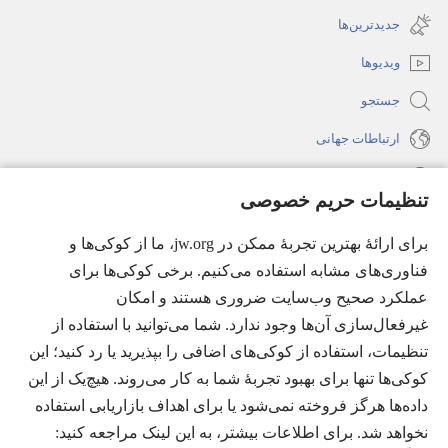
باز
جدید
جدیدترین‌ها
می‌شود)
باز
ویدیوها
می‌شود)
جستجو
ارتباطات جهانی
راهنما
تنظیمات حریم خصوصی
اهدای اعانه
(پنجره‌ای
برای ارائهٔ بهترین تجربهٔ ممکن در jw.org، ما از کوکی‌ها و
جدید
فناوری‌های مشابه استفاده می‌کنیم. برخی کوکی‌ها برای
باز
کتابخانهٔ آنلاین نشریات شاهدان یَهُوَه
(پنجره‌ای
عملکرد صحیح وب‌سایت ضروری هستند و امکان
می‌شود)
جدید
غیرفعال‌سازی آن‌ها وجود ندارد. شما می‌توانید با استفاده از
®
JW Hub
باز
(پنجره‌ای
تنظیمات، استفاده از کوکی‌های اضافی را بپذیرید یا رد کنید؛ این
می‌شود)
جدید
®
کوکی‌ها تنها برای بهبود تجربهٔ شما به کار می‌روند. هیچ‌یک از این
JW Library
باز
داده‌ها هرگز فروخته نمی‌شود یا برای اهداف بازاریابی استفاده
می‌شود)
Watchtower Library
نخواهد شد. برای اطلاعات بیشتر، به این لینک مراجعه کنید:‏