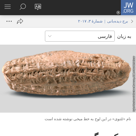
JW.ORG
ورود
زبان
در
فهر
(پنجره‌ای
سایت
JW.ORG
انتخ
جدید
برج دیده‌بانی | شمارهٔ ۳، ۲۰۱۷
را
جستجو
باز
به زبان
تغییر
کنید
می‌شود)
دهید
نام «تَتَنوی» در این لوح به خط میخی نوشته شده است