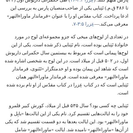
تا ۴۸۶ ق.‏م.‏)‏ تَتِنایی یکی از صاحب‌منصبان پارس به بررسی این
ادعا پرداخت.‏ کتاب مقدّس او را با عنوان «فرماندار ماوراءالنهر»
معرفی می‌کند.‏—‏
عِزرا ۵:‏۳-‏۷
‏.‏
در تعدادی از لوح‌های میخی که جزو مجموعه‌ای لوح در مورد
خانوادهٔ تَتِنایی بوده است،‏ نام تَتِنایی ذکر شده است.‏ یکی از این
لوح‌ها پیمانی است که مربوط به بیستمین سال حکمرانی داریوش
اول،‏ در ۵۰۲ قبل از میلاد است.‏ در این لوح به شخصی اشاره شده
است که شاهد این پیمان بوده و او خدمتگزار «تَتَنوی،‏ فرماندار
ماوراءالنهر» معرفی شده است.‏ فرماندار ماوراءالنهر همان
تَتِنایی است که در کتاب عِزرا در کتاب مقدّس از او نام برده شده
است.‏
تَتِنایی چه کسی بود؟‏ سال ۵۳۵ قبل از میلاد،‏ کورش کبیر قلمرو
خود را به ایالت‌هایی تقسیم کرد.‏ نام یکی از این ایالت‌ها «بابِل و
ماوراءالنهر» بود.‏ این ایالت بعدها به دو قسمت تقسیم شد که یکی
از آن‌ها «ماوراءالنهر» نامیده شد.‏ ایالت «ماوراءالنهر» شامل