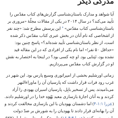
مدرکی دیگر
آیا شواهد و مدارک باستان‌شناسی گزارش‌های کتاب مقدّس را
تأیید می‌کند؟‏ در سال ۲۰۱۴ در یکی از مقالات مجلّهٔ «مروری بر
*
باستان‌شناسی کتاب مقدّس»‏
این پرسش مطرح شد:‏ «چند نفر
از اشخاصی که نام آنان در بخش عبری کتاب مقدّس ذکر شده
است،‏ از نظر باستان‌شناسی تأیید شده‌اند؟‏» پاسخ چنین بود:‏
«حداقل ۵۰ نفر!‏» اما نام یکی از افرادی که در این مقاله قید
نشده بود،‏ تَتِنایی بود.‏ او چه کسی بود؟‏ در اینجا به اختصار به نقش
او در گزارش کتاب مقدّس می‌پردازیم.‏
زمانی اورشلیم بخشی از امپراتوری وسیع پارس بود.‏ این شهر در
غرب رود فرات قرار داشت که پارسیان آن را ماوراءالنهر
می‌نامیدند.‏ پس از تسخیر بابِل،‏ پارسیان اسیران یهودی را آزاد
کردند و به آنان اجازهٔ بازسازی معبد یَهُوَه خدا را در اورشلیم دادند.‏
(‏
عِزرا ۱:‏۱-‏۴
‏)‏ اما دشمنان یهودیان با این بازسازی مخالفت کردند و
آن را بهانه‌ای قرار دادند تا یهودیان را به شورش بر ضدّ دولت
پارس متهم کنند.‏ (‏
عِزرا ۴:‏۴-‏۱۶
‏)‏ طی حکمرانی داریوش اول (‏۵۲۲