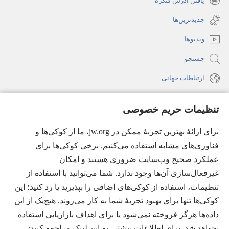
یافتن آدرس کنگره
(پنجره‌ای
باز
جدید
جدیدترین‌ها
می‌شود)
باز
ویدیوها
می‌شود)
جستجو
ارتباطات جهانی
راهنما
تنظیمات حریم خصوصی
اهدای اعانه
(پنجره‌ای
برای ارائهٔ بهترین تجربهٔ ممکن در jw.org، ما از کوکی‌ها و
جدید
فناوری‌های مشابه استفاده می‌کنیم. برخی کوکی‌ها برای
باز
کتابخانهٔ آنلاین نشریات شاهدان یَهُوَه
عملکرد صحیح وب‌سایت ضروری هستند و امکان
(پنجره‌ای
می‌شود)
جدید
غیرفعال‌سازی آن‌ها وجود ندارد. شما می‌توانید با استفاده از
®
JW Hub
باز
(پنجره‌ای
تنظیمات، استفاده از کوکی‌های اضافی را بپذیرید یا رد کنید؛ این
می‌شود)
جدید
®
کوکی‌ها تنها برای بهبود تجربهٔ شما به کار می‌روند. هیچ‌یک از این
JW Library
باز
داده‌ها هرگز فروخته نمی‌شود یا برای اهداف بازاریابی استفاده
می‌شود)
Watchtower Library
نخواهد شد. برای اطلاعات بیشتر، به این لینک مراجعه کنید:‏