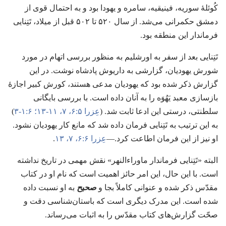
کُوئلهٔ سوریه،‏ فینیقیه،‏ سامره و یهودا بود و به احتمال قوی از
دمشق حکمرانی می‌شد.‏ از سال ۵۲۰ تا ۵۰۲ قبل از میلاد،‏ تَتِنایی
فرماندار این منطقه بود.‏
تَتِنایی بعد از سفر به اورشلیم به منظور بررسی اتهام در مورد
شورش یهودیان،‏ گزارشی به داریوش پادشاه نوشت.‏ در این
گزارش ذکر شده بود که یهودیان مدعی هستند،‏ کورش کبیر اجازهٔ
بازسازی معبد یَهُوَه را به آنان داده است.‏ با بررسی بایگانی
سلطنتی،‏ درستی این ادعا ثابت شد.‏ (‏
عِزرا ۵:‏۶،‏ ۷،‏
۱۱-‏۱۳؛‏
۶:‏۱-‏۳
‏)‏
به این ترتیب به تَتِنایی فرمان داده شد که مانع کار یهودیان نشود.‏
او نیز از این فرمان اطاعت کرد.‏—‏
عِزرا ۶:‏۶،‏ ۷،‏
۱۳
‏.‏
البته «تَتِنایی فرماندار ماوراءالنهر» نقش مهمی در تاریخ نداشته
است.‏ با این حال،‏ این امر حائز اهمیت است که نام او در کتاب
مقدّس ذکر شده و عنوانی کاملاً بجا و
صحیح
به او نسبت داده
شده است.‏ این مدرک دیگری است که باستان‌شناسی دقت و
صحّت گزارش‌های کتاب مقدّس را به اثبات می‌رساند.‏