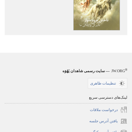
نشریات
برج
دیده‌بانی
تاختن
چهار
سوار
—‏
تأثیر
®
آن
JW.ORG
— سایت رسمی شاهدان یَهُوَه
بر
تنظیمات ظاهری
زندگی
ما
لینک‌های دسترسی سریع
درخواست ملاقات
یافتن آدرس جلسه
(پنجره‌ای
جدید