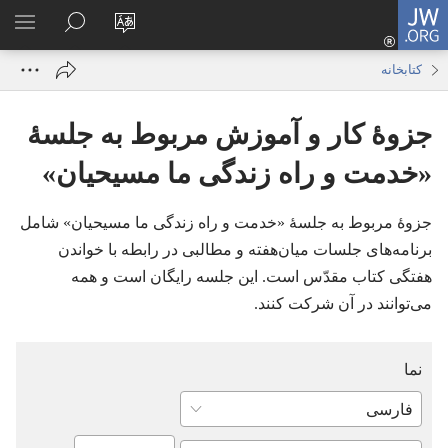
JW.ORG
ورود
زبان
در
فهر
(پنجره‌ای
سایت
JW.ORG
انتخ
جدید
کتابخانه
را
جستجو
باز
تغییر
کنید
می‌شود)
جزوهٔ کار و آموزش مربوط به جلسهٔ
دهید
«خدمت و راه زندگی ما مسیحیان»
جزوهٔ مربوط به جلسهٔ «خدمت و راه زندگی ما مسیحیان» شامل
برنامه‌های جلسات میان‌هفته و مطالبی در رابطه با خواندن
هفتگی کتاب مقدّس است.‏ این جلسه رایگان است و همه
می‌توانند در آن شرکت کنند.‏
نما
زبانی