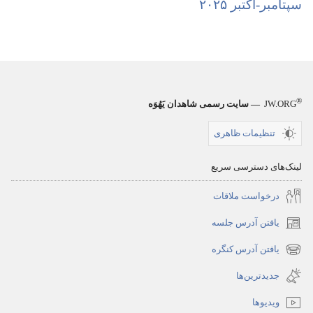
نشریات
جزوهٔ
سپتامبر-‏اکتبر ۲۰۲۵
مأخذ
کار
جزوهٔ
و
کار
آموزش
و
سپتامبر-‏
آموزش
اکتبر
®
JW.ORG
— سایت رسمی شاهدان یَهُوَه
سپتامبر-‏
۲۰۲۵
اکتبر
تنظیمات ظاهری
۲۰۲۵
لینک‌های دسترسی سریع
درخواست ملاقات
یافتن آدرس جلسه
(پنجره‌ای
جدید
یافتن آدرس کنگره
(پنجره‌ای
باز
جدید
جدیدترین‌ها
می‌شود)
باز
ویدیوها
می‌شود)