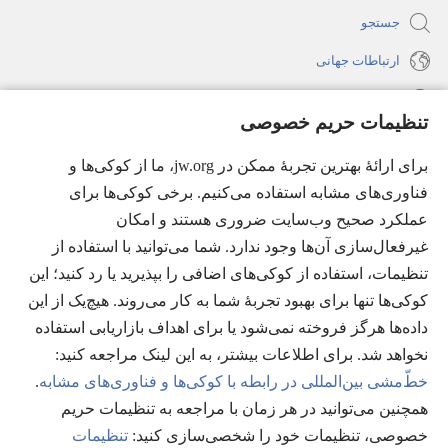
جستجو
ارتباطات جهانی
راهنما
تنظیمات حریم خصوصی
اهدای اعانه
(پنجره‌ای
برای ارائهٔ بهترین تجربهٔ ممکن در jw.org، ما از کوکی‌ها و
جدید
فناوری‌های مشابه استفاده می‌کنیم. برخی کوکی‌ها برای
باز
کتابخانهٔ آنلاین نشریات شاهدان یَهُوَه
عملکرد صحیح وب‌سایت ضروری هستند و امکان
(پنجره‌ای
می‌شود)
جدید
غیرفعال‌سازی آن‌ها وجود ندارد. شما می‌توانید با استفاده از
®
JW Hub
باز
(پنجره‌ای
تنظیمات، استفاده از کوکی‌های اضافی را بپذیرید یا رد کنید؛ این
می‌شود)
جدید
®
کوکی‌ها تنها برای بهبود تجربهٔ شما به کار می‌روند. هیچ‌یک از این
JW Library
باز
داده‌ها هرگز فروخته نمی‌شود یا برای اهداف بازاریابی استفاده
می‌شود)
Watchtower Library
نخواهد شد. برای اطلاعات بیشتر، به این لینک مراجعه کنید:‏
خطّ‌مشی بین‌المللی در رابطه با کوکی‌ها و فناوری‌های مشابه
.
همچنین می‌توانید در هر زمان با مراجعه به تنظیمات حریم
خصوصی، تنظیمات خود را شخصی‌سازی کنید:‏
تنظیمات