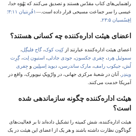
راهنمایی‌های کتاب مقدّس هستند و تصدیق می‌کنند که یَهُوَه خدا،‏
عیسی را سر جماعت مسیحی قرار داده است.‏—‏
۱قُرِنتیان ۱۱:‏۳؛‏
اِفِسُسیان ۵:‏۲۳
‏.‏
اعضای هیئت اداره‌کننده چه کسانی هستند؟‏
اعضای هیئت اداره‌کننده عبارتند از
کِنِت کوک
‏،‏
گاج فلیگِل
‏،‏
سموئیل هِرد
‏،‏
جِفری جکسون
‏،‏
جودی جادلی
‏،‏
استیوِن لِت
‏،‏
گِرِت
لُش
‏،‏
جیکوب رامف
‏،‏
مارک ساندرسن
‏،‏
دیوید اِسپلِین
و
جِفری
ویندِر
‏.‏ آنان در شعبهٔ مرکزی جهانی،‏ در وارْویکِ نیویورک،‏ واقع در
آمریکا خدمت می‌کنند.‏
هیئت اداره‌کننده چگونه سازماندهی شده
است؟‏
هیئت اداره‌کننده،‏ شش کمیته را تشکیل داده‌اند تا بر فعالیت‌های
گوناگون نظارت داشته باشند و هر یک از اعضای این هیئت در یک