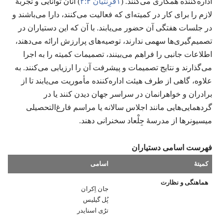
اداره‌کننده همکاری می‌کنند.‏ (‏
۱قُرِنتیان ۴:‏۲
‏)‏ آنان توانایی و تجربهٔ
لازم را برای کار در کمیته‌ای که فعالیت می‌کنند،‏ دارا می‌باشند و
در جلسات هفتگی آن حضور می‌یابند.‏ با آن که این دستیاران در
تصمیم‌گیری‌ها سهمی ندارند،‏ توصیه‌های پرارزش ارائه می‌دهند،‏
اطلاعات جانبی را فراهم می‌بینند،‏ تصمیمات کمیته را به اجرا
می‌گذارند و نتایج تصمیمات و پیشرفت آن را ارزیابی می‌کنند.‏ به
علاوه،‏ گاهی از طرف هیئت اداره‌کننده مأموریت می‌یابند تا از
برادران و خواهرانمان در سراسر جهان دیدن کنند یا در
گردهمایی‌هایی مانند اجلاس سالانه یا مراسم فارغ‌التحصیلی
میسیونرها از مدرسهٔ جِلْعاد سخنرانی دهند.‏
فهرست اسامی دستیاران
کمیتهٔ
اسامی
هماهنگی و نظارت
جان اِکران
پُل گیلیس
ترُی اسنایدر