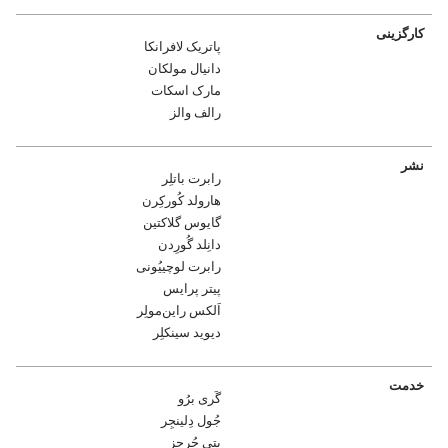
کارگزینی
پاتریک لافرانکا
دانیال مولکان
مارک اسکات
رالف والز
نشر
رابرت باتلِر
هارولد کُورکِرن
گایوس گلاکتین
دانِلد گُورِدن
رابرت لوچییُونی
پیتر پرایس
اَلکس راین‌مولِر
دیوید سینکلِر
خدمت
گَری برُو
جُول دِلینجِر
بِتی جُرجِز