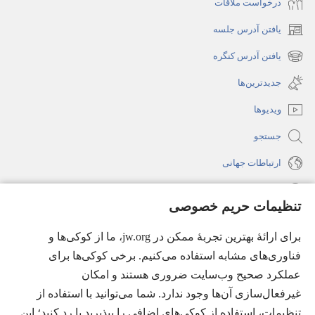
درخواست ملاقات
یافتن آدرس جلسه
(پنجره‌ای
جدید
یافتن آدرس کنگره
(پنجره‌ای
باز
جدید
جدیدترین‌ها
می‌شود)
باز
ویدیوها
می‌شود)
جستجو
ارتباطات جهانی
راهنما
تنظیمات حریم خصوصی
اهدای اعانه
(پنجره‌ای
برای ارائهٔ بهترین تجربهٔ ممکن در jw.org، ما از کوکی‌ها و
جدید
فناوری‌های مشابه استفاده می‌کنیم. برخی کوکی‌ها برای
باز
کتابخانهٔ آنلاین نشریات شاهدان یَهُوَه
عملکرد صحیح وب‌سایت ضروری هستند و امکان
(پنجره‌ای
می‌شود)
جدید
غیرفعال‌سازی آن‌ها وجود ندارد. شما می‌توانید با استفاده از
®
JW Hub
باز
(پنجره‌ای
تنظیمات، استفاده از کوکی‌های اضافی را بپذیرید یا رد کنید؛ این