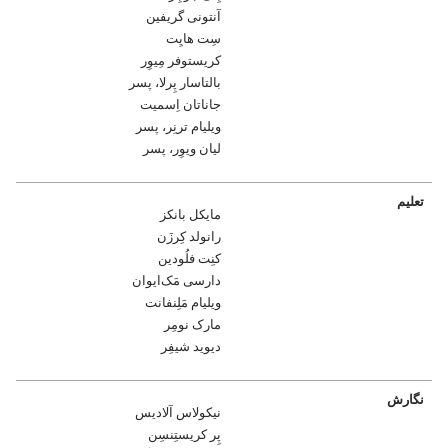
آنتونی گریفین
سِت هایِت
کریستوفر مِیوِر
بالتاسار پِرلا،‏ پسر
جاناتان اِسمیت
ویلیام ترنِر،‏ پسر
لیان ویوِر،‏ پسر
تعلیم
مایکل بانکز
رانولد کِرزَن
کنِت فلُودین
دارسی مَک‌ایوان
ویلیام مَلِنفانت
مارک نومِر
دیوید شیفِر
نگارش
نیکولاس آلادیس
پِر کریستِنسِن