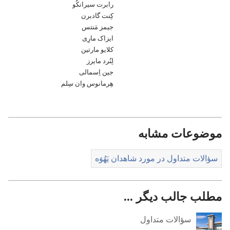
رابرت سیرانکُو
کِنت گادبرن
جیمز مَنتس
ایزاک مارِی
کلایو مارتین
لِنُرد مایرز
جین اِسمالی
هِرمانوس وان سِلم
موضوعات مشابه
سؤالات متداول در مورد شاهدان یَهُوَه
مطلب جالب دیگر ...
سؤالات متداول