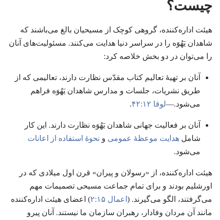
چیست؟‏
هیئت اداره‌کننده،‏ گروهی کوچک از مسیحیان بالغ می‌باشند که
شاهدان یَهُوَه را در سراسر دنیا هدایت می‌کنند.‏ مسئولیت‌های آنان
را می‌توان در دو بخش خلاصه کرد:‏
آنان بر تهیهٔ تعالیم کتاب مقدّس نظارت دارند،‏ تعالیمی که از
طریق نشریات،‏ جلسات و مدارس شاهدان یَهُوَه فراهم
می‌شود.‏—‏
لوقا ۱۲:‏۴۲
‏.‏
آنان بر فعالیت جهانی شاهدان یَهُوَه نظارت دارند.‏ این کار
شامل
هدایت موعظهٔ عمومی
و
نحوهٔ استفاده از اعانات
می‌شود.‏
هیئت اداره‌کننده،‏ از «رسولان و پیران» قرن اول میلادی که در
اورشلیم بودند و برای تمام جماعت مسیحی تصمیمات مهم
می‌گرفتند،‏ الگو می‌گیرند.‏ (‏
اعمال ۱۵:‏۲
‏)‏ اعضای هیئت اداره‌کننده
مانند آن مردان وفادار،‏ رهبران سازمان ما نیستند.‏ آنان پیرو