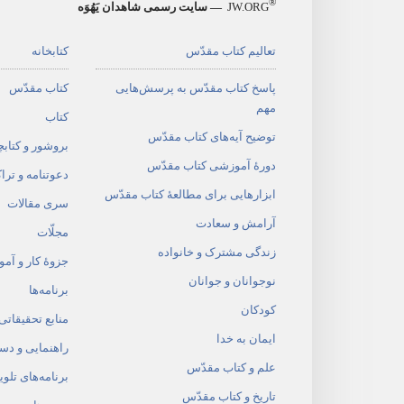
®
JW.ORG
— سایت رسمی شاهدان یَهُوَه
تعالیم کتاب مقدّس
کتابخانه
پاسخ کتاب مقدّس به پرسش‌هایی
کتاب مقدّس
مهم
کتاب
توضیح آیه‌های کتاب مقدّس
بروشور و کتابچ
دورهٔ آموزشی کتاب مقدّس
دعوتنامه و ترا
ابزارهایی برای مطالعهٔ کتاب مقدّس
سری مقالات
آرامش و سعادت
مجلّات
زندگی مشترک و خانواده
جزوهٔ کار و آم
نوجوانان و جوانان
برنامه‌ها
کودکان
منابع تحقیقاتی
ایمان به خدا
راهنمایی و دس
علم و کتاب مقدّس
برنامه‌های تلوی
تاریخ و کتاب مقدّس