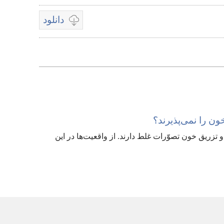
دانلود
پخش
گزینه‌هتی
موجود
برای
دانلود
ویدیوها
ون را نمی‌پذیرند؟‏
و تزریق خون تصوّرات غلط دارند.‏ از واقعیت‌ها در این