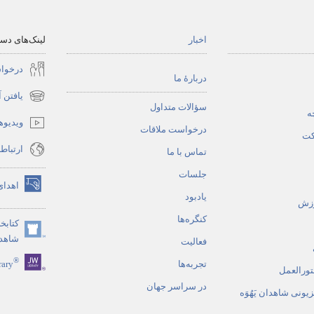
اخبار
لینک‌های د
درخوا
دربارهٔ ما
یافتن 
(پنجره‌ای
سؤالات متداول
ه
جدید
ویدیوه
درخواست ملاقات
باز
کت
ارتباط
می‌شود)
تماس با ما
جلسات
اهدای
(پنجره‌ای
یادبود
وزش
جدید
کنگره‌ها
کتابخا
باز
(پنجره‌ای
شاهدان
می‌شود)
فعالیت
جدید
®
تجربه‌ها
rary
باز
تورالعمل
می‌شود)
در سراسر جهان
زیونی شاهدان یَهُوَه