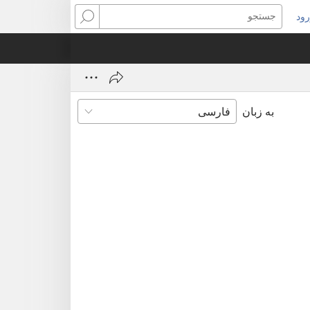
ود
نجره‌ای
جستجو
ید
ز
‌شود)
به زبان