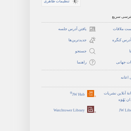
تنظیمات ظاهری
سترسی سریع
ست ملاقات
یافتن آدرس جلسه
(پنجره‌ای
جدید
آدرس کنگره
جدیدترین‌ها
باز
ا
جستجو
می‌شود)
ات جهانی
راهنما
 اعانه
نهٔ آنلاین نشریات
®
JW Hub
(پنجره‌ای
 یَهُوَه
جدید
Watchtower Library
JW Lib
باز
می‌شود)