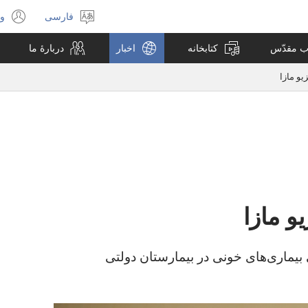
فارسی
ور
انتخاب
(پ
زبان
جد
اب مقدّس
کتابخانه
اخبار
دربارهٔ ما
با
می
یو مازا
یو مازا
بیماری‌های خونی در بیمارستان دولتی